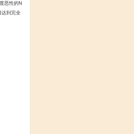
高度恶性的N
瘤达到完全