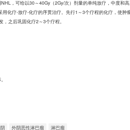
L，可给以30～40Gy（2Gy/次）剂量的单纯放疗，中度和
用化疗-放疗-化疗的序贯治疗。先行1～3个疗程的化疗，使肿
复发，之后巩固化疗2～3个疗程。
标。
外阴
外阴恶性淋巴瘤
淋巴瘤