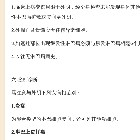
1.临床上病变仅局限于外阴，经全身检查未能发现身体其
性淋巴瘤扩散或浸润至外阴。
2.外周血及骨髓应无任何异常细胞。
3.如远处部位出现继发性淋巴瘤必须与原发淋巴瘤相隔6个
4.以往无淋巴瘤病史。
六
鉴别诊断
需注意与外阴下列疾病相鉴别：
1.炎症
为混合类型的淋巴细胞浸润，还可见其他炎细胞。
2.淋巴上皮样癌