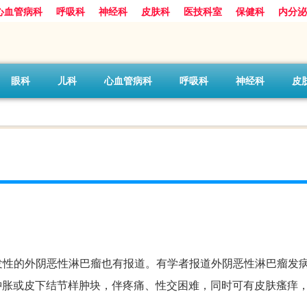
心血管病科
呼吸科
神经科
皮肤科
医技科室
保健科
内分泌
眼科
儿科
心血管病科
呼吸科
神经科
皮
性的外阴恶性淋巴瘤也有报道。有学者报道外阴恶性淋巴瘤发病
肤肿胀或皮下结节样肿块，伴疼痛、性交困难，同时可有皮肤瘙痒