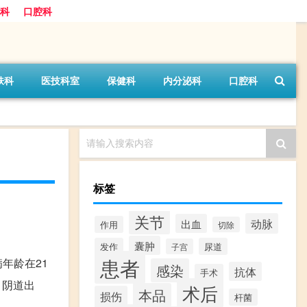
科
口腔科
肤科
医技科室
保健科
内分泌科
口腔科
请输入搜索内容
标签
关节
动脉
出血
作用
切除
囊肿
发作
尿道
子宫
患者
年龄在21
感染
抗体
手术
，阴道出
术后
本品
损伤
杆菌