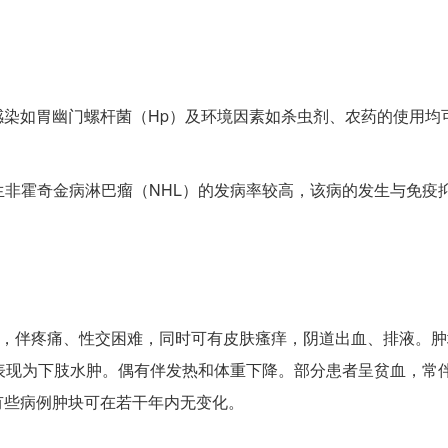
染如胃幽门螺杆菌（Hp）及环境因素如杀虫剂、农药的使用均
生非霍奇金病淋巴瘤（NHL）的发病率较高，该病的发生与免疫
块，伴疼痛、性交困难，同时可有皮肤瘙痒，阴道出血、排液。肿
表现为下肢水肿。偶有伴发热和体重下降。部分患者呈贫血，常
有些病例肿块可在若干年内无变化。