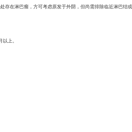
他处存在淋巴瘤，方可考虑原发于外阴，但尚需排除临近淋巴结
月以上。