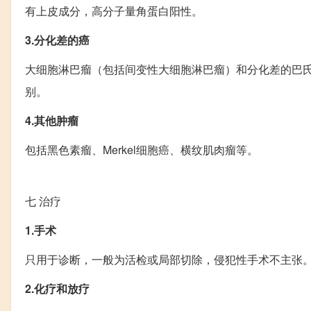
有上皮成分，高分子量角蛋白阳性。
3.分化差的癌
大细胞淋巴瘤（包括间变性大细胞淋巴瘤）和分化差的巴
别。
4.其他肿瘤
包括黑色素瘤、Merkel细胞癌、横纹肌肉瘤等。
七
治疗
1.手术
只用于诊断，一般为活检或局部切除，侵犯性手术不主张
2.化疗和放疗