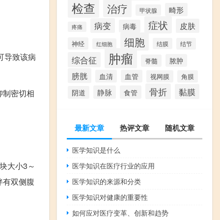
检查
治疗
畸形
甲状腺
症状
病变
皮肤
病毒
疼痛
细胞
神经
结膜
结节
红细胞
肿瘤
可导致该病
综合征
脓肿
脊髓
膀胱
血清
血管
视网膜
角膜
骨折
黏膜
静脉
食管
抑制密切相
阴道
最新文章
热评文章
随机文章
医学知识是什么
块大小3～
医学知识在医疗行业的应用
伴有双侧腹
医学知识的来源和分类
医学知识对健康的重要性
如何应对医疗变革、创新和趋势