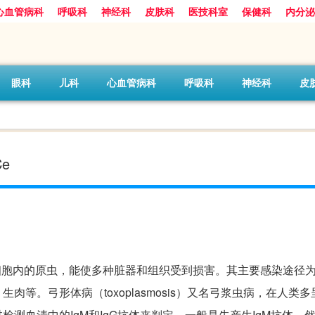
心血管病科
呼吸科
神经科
皮肤科
医技科室
保健科
内分泌
眼科
儿科
心血管病科
呼吸科
神经科
皮
Ce
种广泛寄生于细胞内的原虫，能使多种脏器和组织受到损害。其主要感染途径
等。弓形体病（toxoplasmosis）又名弓浆虫病，在人类
血清中的IgM和IgG抗体来判定。一般是先产生IgM抗体，然