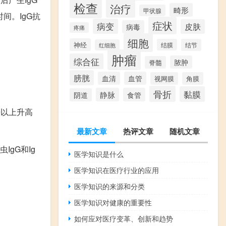
检查
治疗
畸形
甲状腺
间。IgG抗
症状
病变
皮肤
病毒
疼痛
细胞
神经
结膜
结节
红细胞
肿瘤
综合征
脓肿
脊髓
膀胱
血清
血管
视网膜
角膜
骨折
黏膜
静脉
食管
阴道
倍以上升高
最新文章
热评文章
随机文章
gG和Ig
医学知识是什么
医学知识在医疗行业的应用
医学知识的来源和分类
医学知识对健康的重要性
如何应对医疗变革、创新和趋势