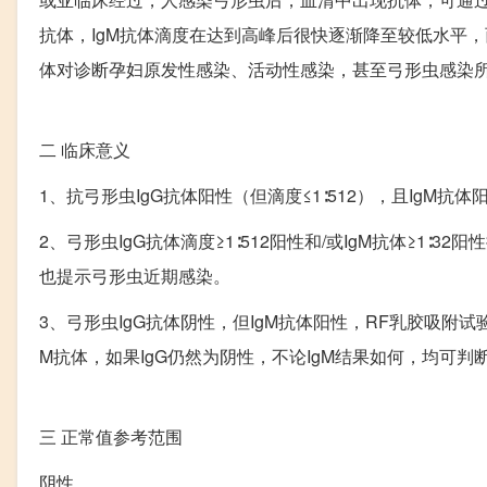
抗体，IgM抗体滴度在达到高峰后很快逐渐降至较低水平，
体对诊断孕妇原发性感染、活动性感染，甚至弓形虫感染
二
临床意义
1、抗弓形虫IgG抗体阳性（但滴度≤1∶512），且IgM抗
2、弓形虫IgG抗体滴度≥1∶512阳性和/或IgM抗体≥1
也提示弓形虫近期感染。
3、弓形虫IgG抗体阴性，但IgM抗体阳性，RF乳胶吸附试
M抗体，如果IgG仍然为阴性，不论IgM结果如何，均可
三
正常值参考范围
阴性