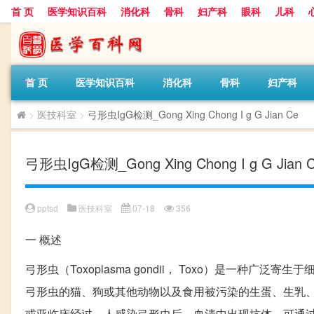
首 页
医学知识百科
消化科
骨科
妇产科
眼科
儿科
首 页
医学知识百科
消化科
骨科
妇产科
>
医技科室
>
弓形虫IgG检测_Gong Xing Chong I g G Jian Ce
弓形虫IgG检测_Gong Xing Chong I g G Jian 
pptsd
医技科室
07-18
356
一
概述
弓形虫（Toxoplasma gondii， Toxo）是一
弓形虫的猫、狗或其他动物以及食用被污染的生蛋、生乳、生肉
或亚临床经过，人感染弓形虫后，血清中出现抗体，可通过检测