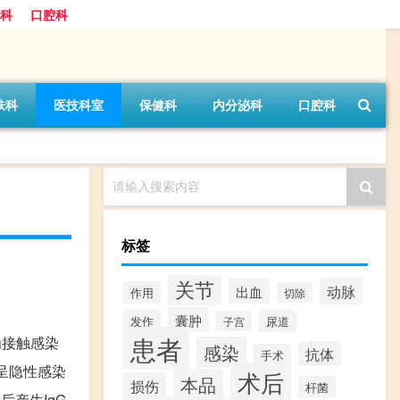
科
口腔科
肤科
医技科室
保健科
内分泌科
口腔科
请输入搜索内容
标签
关节
动脉
出血
作用
切除
囊肿
发作
尿道
子宫
患者
为接触感染
感染
抗体
手术
多呈隐性感染
术后
本品
损伤
杆菌
后产生IgG