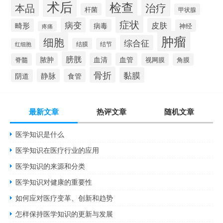
术后
检查
治疗
本品
杆菌
甲状腺
症状
病变
皮肤
畸形
病毒
神经
疼痛
肿瘤
细胞
综合征
结膜
结节
红细胞
膀胱
脓肿
血清
血管
脊髓
视网膜
角膜
骨折
黏膜
静脉
食管
阴道
最新文章
热评文章
随机文章
医学知识是什么
医学知识在医疗行业的应用
医学知识的来源和分类
医学知识对健康的重要性
如何应对医疗变革、创新和趋势
怎样保持医学知识的更新与发展