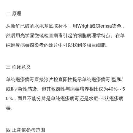
二
原理
从新鲜已破的水疱基底取标本，用Wright或Giemsa染色，
然后用光学显微镜检查病毒引起的细胞病理学特点。在单
纯疱疹病毒感染者的涂片中可以找到多核巨细胞。
三
临床意义
单纯疱疹病毒直接涂片检查阳性提示单纯疱疹病毒Ⅰ型和/
或Ⅱ型急性感染。但其敏感性与病毒培养相比仅为40%～5
0%，而且不能分辨是单纯疱疹病毒还是水痘-带状疱疹病
毒。
四
正常值参考范围