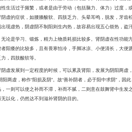
如性生活过于频繁，或者是由于劳动（包括脑力、体力）过度，
肾阴虚的症状，如腰膝酸软、四肢乏力、头晕耳鸣，脱发，牙齿
易出现虚热，阴虚阴不制阳则生内热，故容易出现五心烦热，盗
，无论是学习、锻炼，精力上物质耗损比较多。肾阴虚在性功能
虚者阳痿的比较多，且有畏寒怕冷，手脚冰凉、小便清长，大便
乏力，四肢酸软等。
阴虚发展到一定程度的时候，可以累及肾阳，发展为阴阳两虚，
阳两虚，称作“阳损及阴”。故“善补阴者，必于阳中求阴”，因
品，一则可以使之补而不滞，补而不腻，二则意在鼓舞肾中生发
而无以化，仍然达不到滋补肾阴的目的。