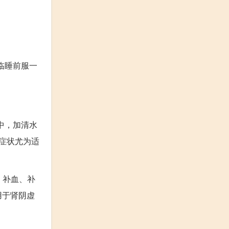
临睡前服一
中，加清水
症状尤为适
，补血、补
用于肾阴虚