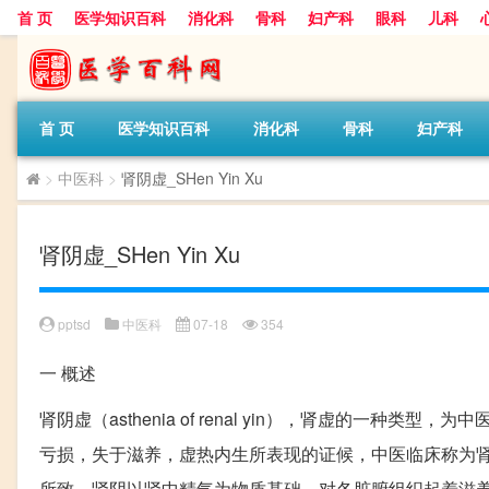
首 页
医学知识百科
消化科
骨科
妇产科
眼科
儿科
首 页
医学知识百科
消化科
骨科
妇产科
>
中医科
>
肾阴虚_SHen Yin Xu
肾阴虚_SHen Yin Xu
pptsd
中医科
07-18
354
一
概述
肾阴虚（asthenia of renal yin），肾虚的一
亏损，失于滋养，虚热内生所表现的证候，中医临床称为
所致。肾阴以肾中精气为物质基础，对各脏腑组织起着滋