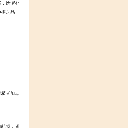
属，所谓补
桑椹之品，
滑精者加志
的耗损，肾