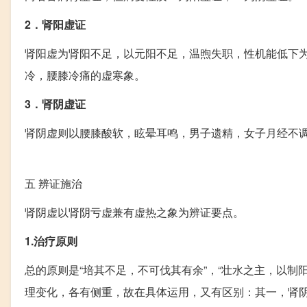
2．肾阳虚证
肾阳虚为肾阳不足，以元阳不足，温煦失职，性机能低下
冷，腰膝冷痛的虚寒象。
3．肾阴虚证
肾阴虚则以腰膝酸软，眩晕耳鸣，男子遗精，女子月经不
五
辨证施治
肾阴虚以肾阴亏虚兼有虚热之象为辨证要点。
1.治疗原则
总的原则是“培其不足，不可伐其有余”，“壮水之主，以
理变化，各有侧重，故在具体运用，又有区别：其一，肾