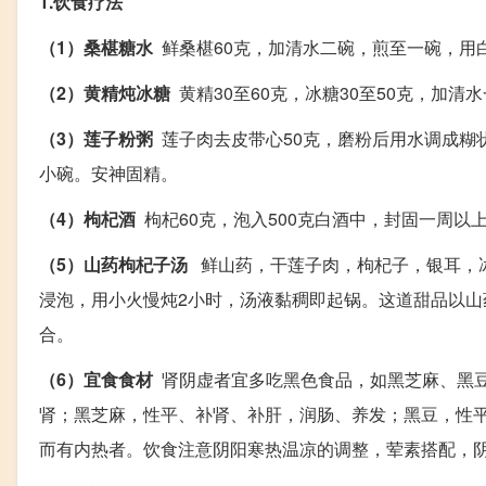
1.饮食疗法
（1）桑椹糖水
鲜桑椹60克，加清水二碗，煎至一碗，用
（2）黄精炖冰糖
黄精30至60克，冰糖30至50克，加清
（3）莲子粉粥
莲子肉去皮带心50克，磨粉后用水调成糊
小碗。安神固精。
（4）枸杞酒
枸杞60克，泡入500克白酒中，封固一周以上
（5）山药枸杞子汤
鲜山药，干莲子肉，枸杞子，银耳，
浸泡，用小火慢炖2小时，汤液黏稠即起锅。这道甜品以
合。
（6）宜食食材
肾阴虚者宜多吃黑色食品，如黑芝麻、黑豆
肾；黑芝麻，性平、补肾、补肝，润肠、养发；黑豆，性
而有内热者。饮食注意阴阳寒热温凉的调整，荤素搭配，