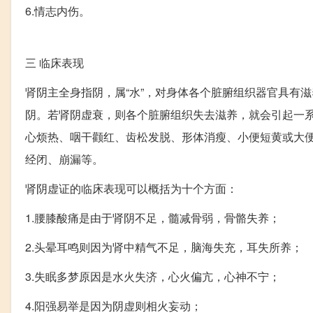
6.情志内伤。
三
临床表现
肾阴主全身指阴，属“水”，对身体各个脏腑组织器官具有
阴。若肾阴虚衰，则各个脏腑组织失去滋养，就会引起一
心烦热、咽干颧红、齿松发脱、形体消瘦、小便短黄或大
经闭、崩漏等。
肾阴虚证的临床表现可以概括为十个方面：
1.腰膝酸痛是由于肾阴不足，髓减骨弱，骨骼失养；
2.头晕耳鸣则因为肾中精气不足，脑海失充，耳失所养；
3.失眠多梦原因是水火失济，心火偏亢，心神不宁；
4.阳强易举是因为阴虚则相火妄动；