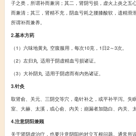
子之类，所谓补而兼润；其二，肾阴亏损，虚火上炎之五
而兼清；其三，肾精不充，阴血亏耗之腰膝酸软，遗精滑
所谓补而兼养。
2.基本方药
（1）六味地黄丸 空腹服用，每次10克，1日2～3次。
（2）左归丸 适用于阴虚精血亏损诸证。
（3）大补阴丸 适用于阴虑而有内热诸证。
3.针灸
取肾俞、关元、三阴交等穴，毫针补之，或平补平泻。失
室、大赫、太溪，或心俞、内关；崩漏者加隐白、内关、
4.注意阴阳兼顾
关于肾阴虚治疗，也要注意阴阳的对立互根问题。通常所