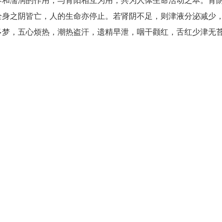
全身之阴皆亡，人的生命亦停止。若肾阴不足，则津液分泌减少
多梦，五心烦热，潮热盗汗，遗精早泄，咽干颧红，舌红少津无
。