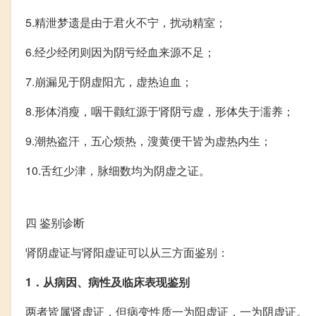
5.精泄梦遗是由于君火不宁，扰动精室；
6.经少经闭则因为阴亏经血来源不足；
7.崩漏见于阴虚阳亢，虚热迫血；
8.形体消瘦，咽干颧红源于肾阴亏虚，形体失于濡养；
9.潮热盗汗，五心烦热，溲黄便干皆为虚热内生；
10.舌红少津，脉细数均为阴虚之证。
四
鉴别诊断
肾阴虚证与肾阳虚证可以从三方面鉴别：
1．从病因、病性及临床表现鉴别
两者皆属肾虚证，但病变性质一为阳虚证，一为阴虚证。