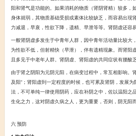
阳和肾气是功能的。如果消耗的物质（肾阴肾精）较多，
身体就弱，其物质基础受损或素体比较缺乏，而容易出现
力减退，早衰，性欲下降，遗精、早泄等等。肾阴虚还容
一般肾阴虚多发生于中青年人群，因中青年活动量比较大
为性欲不低，但射精快（早泄），伴有遗精现象。而肾阳
且多见于中老年人群。肾阴虚、肾阳虚的共同症状有腰酸
由于肾之阴阳为元阴元阳，在病变过程中，常互相影响。肾
及阳”；肾阳虚到一定程度的时候，也可累及肾阴，发展为阴
法，不可单纯一律使用阴药，应在补阴之中，佐以温阳之
生化之力，这对阴虚久病之人，更为重要，否则，阴无阳
六
预防