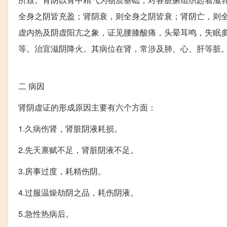
全身之阴皆充盈；肾阴衰，则全身之阴皆衰；肾阴亡，则
虚内热及阴虚阳亢之象，证见腰膝酸痛，头晕耳鸣，失眠
等。治宜滋阴降火。其病位在肾，常涉及肺、心、肝等脏
二
病因
肾阴虚证的形成原因主要有六个方面：
1.久病伤肾，肾脏阴液耗损。
2.先天禀赋不足，肾脏阴液不足。
3.房事过度，耗精伤阴。
4.过服温燥劫阴之品，耗伤阴液。
5.急性热病后。