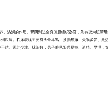
滋养、濡润的作用。肾阴到达全身脏腑组织器官，则转变为脏腑组
系列疾病。临床表现主要有头晕耳鸣、腰膝酸痛、失眠多梦、潮
便干结、舌红少津、脉细数，男子兼见阳强易举、遗精、早泄，