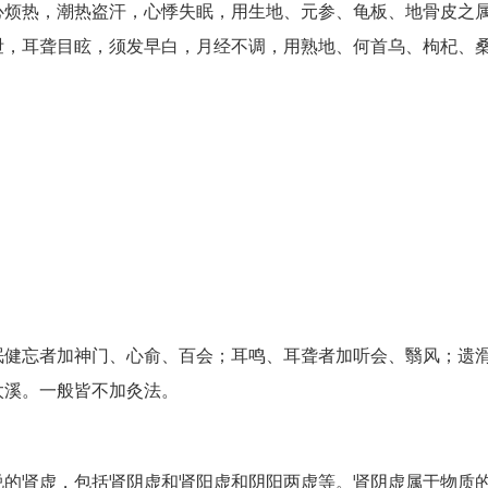
心烦热，潮热盗汗，心悸失眠，用生地、元参、龟板、地骨皮之
泄，耳聋目眩，须发早白，月经不调，用熟地、何首乌、枸杞、
眠健忘者加神门、心俞、百会；耳鸣、耳聋者加听会、翳风；遗
太溪。一般皆不加灸法。
说的肾虚，包括肾阴虚和肾阳虚和阴阳两虚等。肾阴虚属于物质