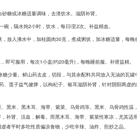
白砂糖或冰糖适量调味，去渣饮水。滋阴补肾。
水一碗，隔水炖2小时，饮水，每日l至2次。补益精血。
状，放入沸水中，加桂圆肉30克，煮成粥状，加冰糖适量，每晚
，即可服用，每次1小盅(约20毫升)，每晚睡前服。补肾益精。
冰糖少量。鲜山药去皮，切段，与其余配料共同放入无油的瓦罐
山药、莲子益气健脾，以枸杞子、银耳滋阴补肾，针对阴阳两虚的
、黑米、黑木耳、海带、紫菜、乌骨鸡等。黑米、乌骨鸡性温
平，补肾、活血，解毒。而黑木耳、海带、紫菜性寒凉，尤其适
阴虚者平时多吃性质偏凉食物，少吃辛辣、油炸、煎炒之品。