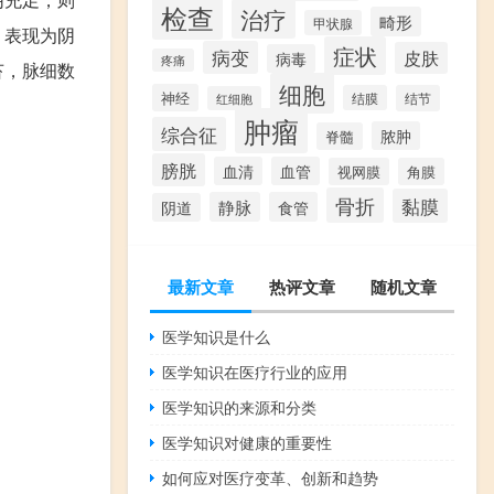
检查
治疗
畸形
甲状腺
，表现为阴
症状
病变
皮肤
病毒
疼痛
苔，脉细数
细胞
神经
结膜
结节
红细胞
肿瘤
综合征
脓肿
脊髓
膀胱
血清
血管
视网膜
角膜
骨折
黏膜
静脉
食管
阴道
最新文章
热评文章
随机文章
医学知识是什么
医学知识在医疗行业的应用
医学知识的来源和分类
医学知识对健康的重要性
如何应对医疗变革、创新和趋势