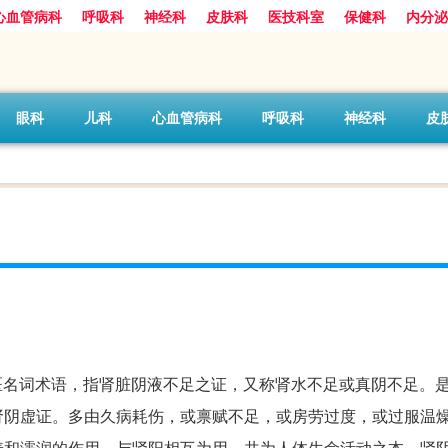
心血管病科
呼吸科
神经科
皮肤科
医技科室
保健科
内分泌
眼科
儿科
心血管病科
呼吸科
神经科
皮
种类型，为中医名词术语，指肾脏阴液不足之证，又称肾水不足或真阴不足
肾阴虚证。多由久病耗伤，或禀赋不足，或房劳过度，或过服温
养和濡润的作用，与肾阳相互为用，共为人体生命活动之本。肾