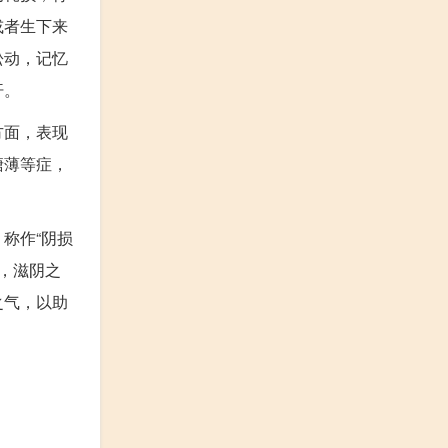
或者生下来
松动，记忆
汗。
方面，表现
溏薄等症，
称作“阴损
此，滋阴之
之气，以助