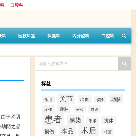
科
口腔科
肤科
医技科室
保健科
内分泌科
口腔科
请输入搜索内容
标签
关节
动脉
出血
作用
切除
囊肿
发作
尿道
子宫
患者
。是由于肾阴
感染
抗体
手术
燥劫阴之品
术后
本品
损伤
杆菌
阴充足，则