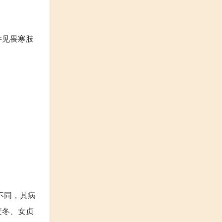
并见畏寒肢
不同，其病
麦冬、女贞