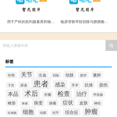
用于产科的前列腺素类药物_Yong Yu Chan Ke De Qian Lie Xian Su Lei Yao Wu
输尿管狭窄段切除与膀胱吻合术_Shu Niao Guan Xia Zhai Duan Qie Chu Yu Bang Guang Wen He Shu
请输入搜索内容
标签
关节
动脉
出血
囊肿
作用
发作
切除
患者
感染
损伤
抗体
尿道
手术
子宫
术后
检查
治疗
本品
杆菌
甲状腺
症状
病变
皮肤
畸形
病毒
神经
疼痛
肿瘤
细胞
综合征
结膜
结节
红细胞