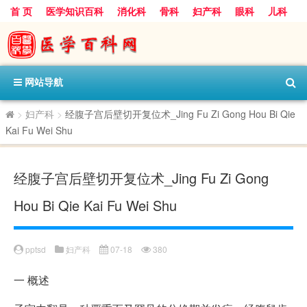
首 页
医学知识百科
消化科
骨科
妇产科
眼科
儿科
心血管病科
呼吸科
神经科
皮肤科
医技科室
保健科
内分泌科
口腔科
网站导航
>
妇产科
>
经腹子宫后壁切开复位术_Jing Fu Zi Gong Hou Bi Qie
Kai Fu Wei Shu
经腹子宫后壁切开复位术_Jing Fu Zi Gong
Hou Bi Qie Kai Fu Wei Shu
pptsd
妇产科
07-18
380
一
概述