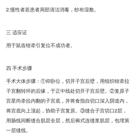
2.慢性者若患者局部清洁消毒，纱布湿敷。
三
适应证
用于鼠齿钳牵引复位不成功者。
四
手术步骤
手术大体步骤：①仰卧位，切开子宫后壁，用组织钳牵拉
子宫翻转环的后缘，于正中线处切开子宫后壁。②复原子
宫星尚牵拉内翻的子宫底，并将食指自切口深入阴道内，
将宫底向上顶起，协助子宫复原。③缝合子宫切口2层，
用肠线间断缝合肌层全层，然后褥式连缝浆肌层，包埋第
一层缝线。