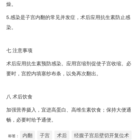
燥。
5.感染是子宫内翻的常见并发症，术后应用抗生素防止感
染。
七
注意事项
术后应用抗生素预防感染。应用宫缩剂促使子宫收缩。必
要时，宫腔内填塞纱布条，以免再次翻出。
八
术后饮食
加强营养摄入，宜进高蛋白、高维生素饮食；保持大便通
畅，必要时给予通便。
内翻
子宫
术后
经腹子宫后壁切开复位术
标签：