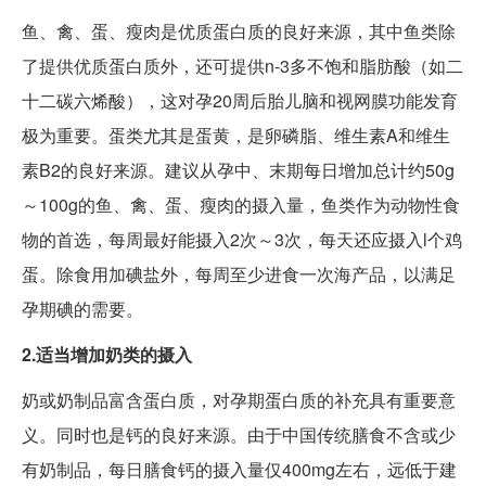
鱼、禽、蛋、瘦肉是优质蛋白质的良好来源，其中鱼类除
了提供优质蛋白质外，还可提供n-3多不饱和脂肪酸（如二
十二碳六烯酸），这对孕20周后胎儿脑和视网膜功能发育
极为重要。蛋类尤其是蛋黄，是卵磷脂、维生素A和维生
素B2的良好来源。建议从孕中、末期每日增加总计约50g
～100g的鱼、禽、蛋、瘦肉的摄入量，鱼类作为动物性食
物的首选，每周最好能摄入2次～3次，每天还应摄入l个鸡
蛋。除食用加碘盐外，每周至少进食一次海产品，以满足
孕期碘的需要。
2.适当增加奶类的摄入
奶或奶制品富含蛋白质，对孕期蛋白质的补充具有重要意
义。同时也是钙的良好来源。由于中国传统膳食不含或少
有奶制品，每日膳食钙的摄入量仅400mg左右，远低于建