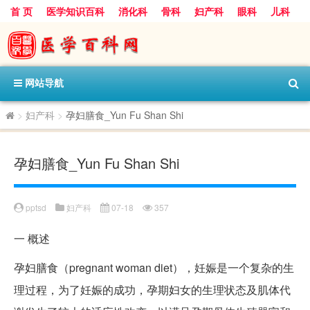
首 页
医学知识百科
消化科
骨科
妇产科
眼科
儿科
心血管病科
呼吸科
神经科
皮肤科
医技科室
保健科
内分泌科
口腔科
网站导航
>
妇产科
>
孕妇膳食_Yun Fu Shan Shi
孕妇膳食_Yun Fu Shan Shi
pptsd
妇产科
07-18
357
一
概述
孕妇膳食（pregnant woman diet），妊娠是一个复杂的生
理过程，为了妊娠的成功，孕期妇女的生理状态及肌体代