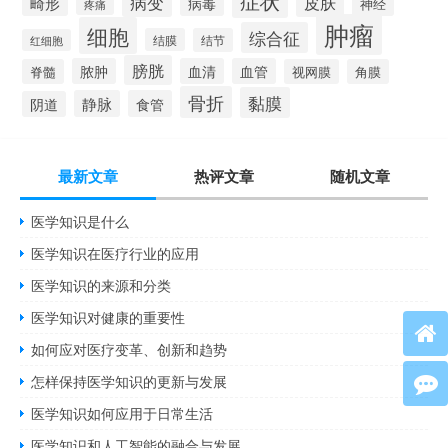
症状
病变
皮肤
畸形
病毒
神经
疼痛
肿瘤
细胞
综合征
结膜
结节
红细胞
膀胱
脓肿
血清
血管
脊髓
视网膜
角膜
骨折
黏膜
静脉
食管
阴道
最新文章
热评文章
随机文章
医学知识是什么
医学知识在医疗行业的应用
医学知识的来源和分类
医学知识对健康的重要性
如何应对医疗变革、创新和趋势
怎样保持医学知识的更新与发展
医学知识如何应用于日常生活
医学知识和人工智能的融合与发展