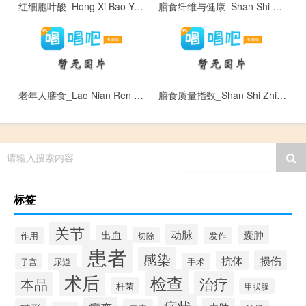
红细胞叶酸_Hong Xi Bao Ye Suan
膳食纤维与健康_Shan Shi Xian Wei
老年人膳食_Lao Nian Ren Shan Shi
膳食质量指数_Shan Shi Zhi Liang Zhi Shu
请输入搜索内容
标签
关节
动脉
出血
囊肿
作用
发作
切除
患者
感染
损伤
抗体
尿道
手术
子宫
术后
检查
治疗
本品
杆菌
甲状腺