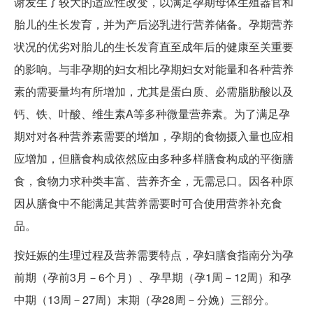
谢发生了较大的适应性改变，以满足孕期母体生殖器官和
胎儿的生长发育，并为产后泌乳进行营养储备。孕期营养
状况的优劣对胎儿的生长发育直至成年后的健康至关重要
的影响。与非孕期的妇女相比孕期妇女对能量和各种营养
素的需要量均有所增加，尤其是蛋白质、必需脂肪酸以及
钙、铁、叶酸、维生素A等多种微量营养素。为了满足孕
期对对各种营养素需要的增加，孕期的食物摄入量也应相
应增加，但膳食构成依然应由多种多样膳食构成的平衡膳
食，食物力求种类丰富、营养齐全，无需忌口。因各种原
因从膳食中不能满足其营养需要时可合使用营养补充食
品。
按妊娠的生理过程及营养需要特点，孕妇膳食指南分为孕
前期（孕前3月－6个月）、孕早期（孕1周－12周）和孕
中期（13周－27周）末期（孕28周－分娩）三部分。