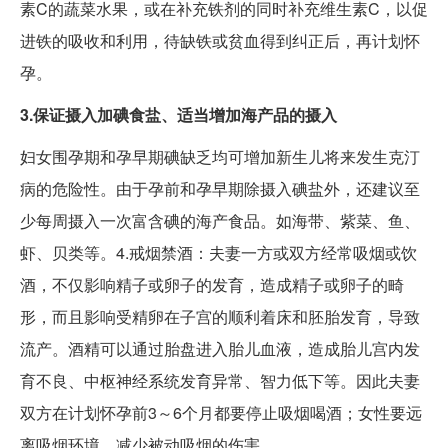
素C的蔬菜水果，或在补充铁剂的同时补充维生素C，以促
进铁的吸收和利用，待缺铁或贫血得到纠正后，再计划怀
孕。
3.保证摄入加碘食盐、适当增加海产品的摄入
妇女围孕期和孕早期碘缺乏均可增加新生儿将来发生克汀
病的危险性。由于孕前和孕早期除摄入碘盐外，还建议至
少每周摄入一次富含碘的海产食品。如海带、紫菜、鱼、
虾、贝类等。4.戒烟禁酒：夫妻一方或双方经常吸烟或饮
酒，不仅影响精子或卵子的发育，造成精子或卵子的畸
形，而且影响受精卵在子宫的顺利着床和胚胎发育，导致
流产。酒精可以通过胎盘进入胎儿血液，造成胎儿宫内发
育不良、中枢神经系统发育异常、智力低下等。因此夫妻
双方在计划怀孕前3～6个月都要停止吸烟喝酒；女性要远
离吸烟环境，减少被动吸烟的伤害。