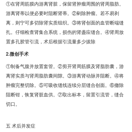
①在肾周筋膜内游离肾脏，保留肾肿瘤周围的肾周脂肪。
游离肾蒂以便必要时阻断肾蒂。②剜除肿瘤。若不易剥
离，则宁可多切除肾实质组织。③将肾创面的血管断端缝
扎。仔细检查肾集合系统，损伤的肾盏应缝合。④肾周放
置多孔胶管引流，术后根据引流量多少拔除
2.微创手术
①制备气腹并放置套管。②剪开肾周筋膜及肾脂肪囊，游
离肾实质与肾周脂肪囊间隙。③游离肾动脉并阻断。④将
肿瘤完整切除。⑤可吸收缝线连续分层缝合创面。⑥撤除
阻断钳，恢复肾脏血供。⑦取出标本，留置引流管，缝合
切口。
五
术后并发症