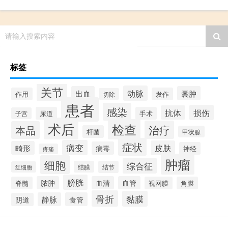
请输入搜索内容
标签
关节
动脉
出血
囊肿
作用
发作
切除
患者
感染
损伤
抗体
尿道
手术
子宫
术后
检查
治疗
本品
杆菌
甲状腺
症状
病变
皮肤
畸形
病毒
神经
疼痛
肿瘤
细胞
综合征
结膜
结节
红细胞
膀胱
脓肿
血清
血管
脊髓
视网膜
角膜
骨折
黏膜
静脉
食管
阴道