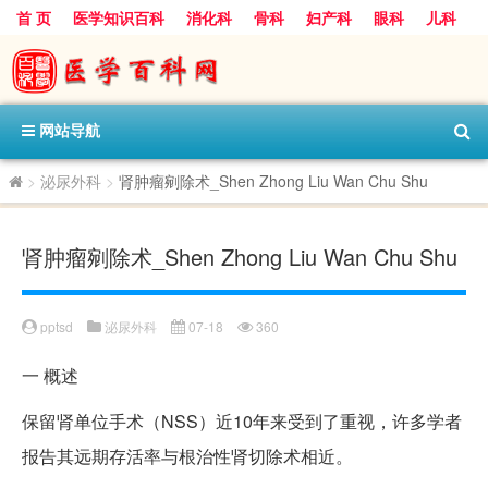
首 页
医学知识百科
消化科
骨科
妇产科
眼科
儿科
心血管病科
呼吸科
神经科
皮肤科
医技科室
保健科
内分泌科
口腔科
网站导航
>
泌尿外科
>
肾肿瘤剜除术_Shen Zhong Liu Wan Chu Shu
肾肿瘤剜除术_Shen Zhong Liu Wan Chu Shu
pptsd
泌尿外科
07-18
360
一
概述
保留肾单位手术（NSS）近10年来受到了重视，许多学者
报告其远期存活率与根治性肾切除术相近。