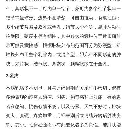
个，其形状不一，可为单一结节，亦可为多个结节状单一
结节常呈球形、边界不甚清楚，可自由推动，有囊性感；
多个结节常累及双乳或全乳，结节大小不等，囊肿活动往
往受限，硬度中等有韧性，其中较大的囊肿位于近表面时
常可触及囊性感。根据肿块分布的范围可分为弥漫型，即
肿块分布于整个乳腺内；或混合型，即几种不同形态的肿
块，如片状、结节状、条索状、颗粒状散在于全乳。
2.乳痛
本病乳痛多不明显，且与月经周期的关系也不密切，偶有
多种表现的疼痛如隐痛、刺痛、胸背痛和上肢痛。有的患
者在愁闷、忧伤心情不畅，以及劳累、天气不好时，肿块
变大、变硬、疼痛加重，月经来潮后或情绪好转后肿块变
软、变小。临床经验提示有此变化者多为良性。若肿块增