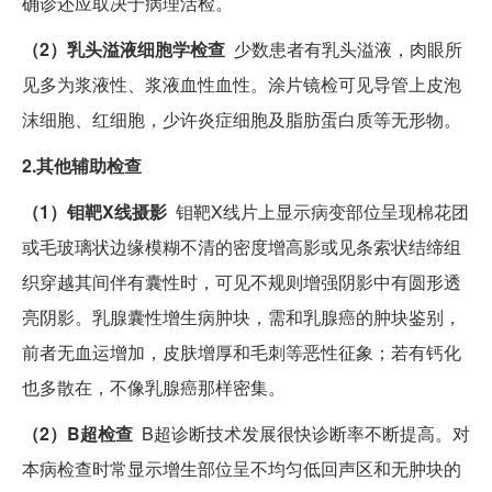
确诊还应取决于病理活检。
（2）乳头溢液细胞学检查
少数患者有乳头溢液，肉眼所
见多为浆液性、浆液血性血性。涂片镜检可见导管上皮泡
沫细胞、红细胞，少许炎症细胞及脂肪蛋白质等无形物。
2.其他辅助检查
（1）钼靶X线摄影
钼靶X线片上显示病变部位呈现棉花团
或毛玻璃状边缘模糊不清的密度增高影或见条索状结缔组
织穿越其间伴有囊性时，可见不规则增强阴影中有圆形透
亮阴影。乳腺囊性增生病肿块，需和乳腺癌的肿块鉴别，
前者无血运增加，皮肤增厚和毛刺等恶性征象；若有钙化
也多散在，不像乳腺癌那样密集。
（2）B超检查
B超诊断技术发展很快诊断率不断提高。对
本病检查时常显示增生部位呈不均匀低回声区和无肿块的