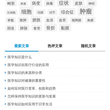
症状
病变
皮肤
畸形
病毒
神经
疼痛
肿瘤
细胞
综合征
结膜
结节
红细胞
膀胱
脓肿
血清
血管
脊髓
视网膜
角膜
骨折
黏膜
静脉
食管
阴道
最新文章
热评文章
随机文章
医学知识是什么
医学知识在医疗行业的应用
医学知识的来源和分类
医学知识对健康的重要性
如何应对医疗变革、创新和趋势
怎样保持医学知识的更新与发展
医学知识如何应用于日常生活