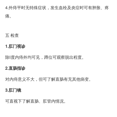
4.外痔平时无特殊症状，发生血栓及炎症时可有肿胀、疼
痛。
五
检查
1.肛门视诊
除Ⅰ度内痔外均可见，蹲位可观察脱出程度。
2.直肠指诊
对内痔意义不大，但可了解直肠有无其他病变。
3.肛门镜
可直视下了解直肠、肛管内情况。