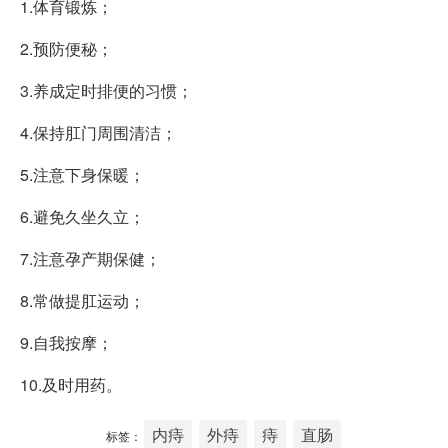
1.体育锻炼；
2.预防便秘；
3.养成定时排便的习惯；
4.保持肛门周围清洁；
5.注意下身保暖；
6.避免久坐久立；
7.注意孕产期保健；
8.常做提肛运动；
9.自我按摩；
10.及时用药。
内痔
外痔
痔
直肠
标签：