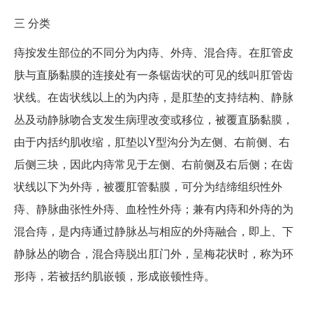
三
分类
痔按发生部位的不同分为内痔、外痔、混合痔。在肛管皮
肤与直肠黏膜的连接处有一条锯齿状的可见的线叫肛管齿
状线。在齿状线以上的为内痔，是肛垫的支持结构、静脉
丛及动静脉吻合支发生病理改变或移位，被覆直肠黏膜，
由于内括约肌收缩，肛垫以Y型沟分为左侧、右前侧、右
后侧三块，因此内痔常见于左侧、右前侧及右后侧；在齿
状线以下为外痔，被覆肛管黏膜，可分为结缔组织性外
痔、静脉曲张性外痔、血栓性外痔；兼有内痔和外痔的为
混合痔，是内痔通过静脉丛与相应的外痔融合，即上、下
静脉丛的吻合，混合痔脱出肛门外，呈梅花状时，称为环
形痔，若被括约肌嵌顿，形成嵌顿性痔。