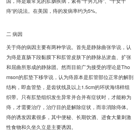
国，痔是最常见的肛肠疾病，素有“十男九痔”、“十女十
痔”的说法。在美国，痔的发病率约为5%。
二
病因
关于痔的病因主要有两种学说。首先是静脉曲张学说，认
为痔是直肠下段黏膜下和肛管皮肤下的静脉丛淤血、扩张
和屈曲所形成的静脉团。然而目前广为接受的理论是Tho
mson的肛垫下移学说，认为痔原本是肛管部位正常的解剖
结构，即血管垫，是齿状线及以上1.5cm的环状海绵样组
织带。只有肛垫组织发生异常并合并有症状时，才能称为
痔，才需要治疗，治疗目的是解除症状，而非消除痔体。
痔的诱发因素很多，其中便秘、长期饮酒、进食大量刺激
性食物和久坐久立是主要诱因。