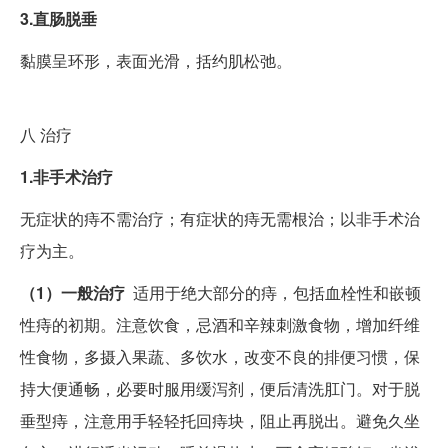
3.直肠脱垂
黏膜呈环形，表面光滑，括约肌松弛。
八
治疗
1.非手术治疗
无症状的痔不需治疗；有症状的痔无需根治；以非手术治
疗为主。
（1）一般治疗
适用于绝大部分的痔，包括血栓性和嵌顿
性痔的初期。注意饮食，忌酒和辛辣刺激食物，增加纤维
性食物，多摄入果蔬、多饮水，改变不良的排便习惯，保
持大便通畅，必要时服用缓泻剂，便后清洗肛门。对于脱
垂型痔，注意用手轻轻托回痔块，阻止再脱出。避免久坐