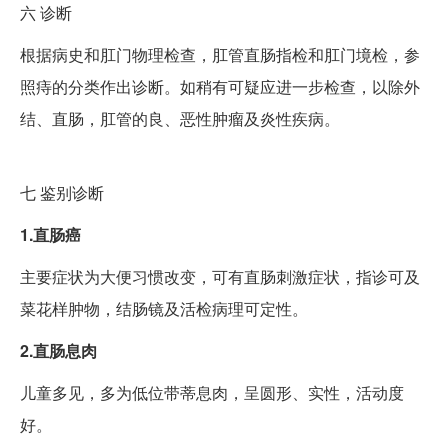
六
诊断
根据病史和肛门物理检查，肛管直肠指检和肛门境检，参
照痔的分类作出诊断。如稍有可疑应进一步检查，以除外
结、直肠，肛管的良、恶性肿瘤及炎性疾病。
七
鉴别诊断
1.直肠癌
主要症状为大便习惯改变，可有直肠刺激症状，指诊可及
菜花样肿物，结肠镜及活检病理可定性。
2.直肠息肉
儿童多见，多为低位带蒂息肉，呈圆形、实性，活动度
好。