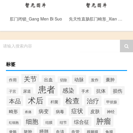
肛门闭锁_Gang Men Bi Suo
先天性直肠肛门畸形_Xian Tian Xing Zhi Chang Gang Men Ji Xing
请输入搜索内容
标签
关节
动脉
出血
囊肿
作用
发作
切除
患者
感染
损伤
抗体
尿道
手术
子宫
术后
检查
治疗
本品
杆菌
甲状腺
症状
病变
皮肤
畸形
病毒
神经
疼痛
肿瘤
细胞
综合征
结膜
结节
红细胞
膀胱
脓肿
血清
血管
脊髓
视网膜
角膜