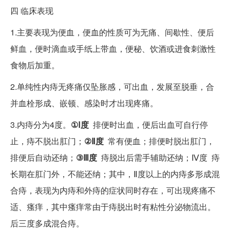
四
临床表现
1.主要表现为便血，便血的性质可为无痛、间歇性、便后
鲜血，便时滴血或手纸上带血，便秘、饮酒或进食刺激性
食物后加重。
2.单纯性内痔无疼痛仅坠胀感，可出血，发展至脱垂，合
并血栓形成、嵌顿、感染时才出现疼痛。
3.内痔分为4度。
①Ⅰ度
排便时出血，便后出血可自行停
止，痔不脱出肛门；
②Ⅱ度
常有便血；排便时脱出肛门，
排便后自动还纳；
③Ⅲ度
痔脱出后需手辅助还纳；Ⅳ度 痔
长期在肛门外，不能还纳；其中，Ⅱ度以上的内痔多形成混
合痔，表现为内痔和外痔的症状同时存在，可出现疼痛不
适、瘙痒，其中瘙痒常由于痔脱出时有粘性分泌物流出。
后三度多成混合痔。