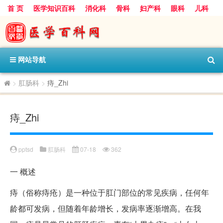
首 页
医学知识百科
消化科
骨科
妇产科
眼科
儿科
心血管病科
呼吸科
神经科
皮肤科
医技科室
保健科
内分泌科
口腔科
网站导航
>
肛肠科
>
痔_Zhi
痔_Zhi
pptsd
肛肠科
07-18
362
一
概述
痔（俗称痔疮）是一种位于肛门部位的常见疾病，任何年
龄都可发病，但随着年龄增长，发病率逐渐增高。在我