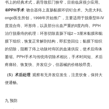
书上的经典术式，易导致肛门狭窄，目前临床很少应用。
④PPH手术
吻合器痔上直肠黏膜环切钉合术。为意大利L
ongo医生所创，1998年开始推广，主要适用于脱垂型III-IV
度混合痔、环形痔，以及部分出血严重的II度内痔。PPH
治疗脱垂痔的机理：环形切除直肠下端2～3厘米黏膜和黏
膜下组织，恢复正常解剖结构，即肛垫回位；黏膜下组织
的切除，阻断了痔上动脉对痔区的血液供应，使术后痔体
萎缩。PPH手术与传统痔切除术相比，手术时间短、术后
疼痛轻、恢复快、并发症少，但器械的价格较昂贵。
（5）术后处理
观察有无并发症发生，注意饮食，保持大
便通畅。
九
预防