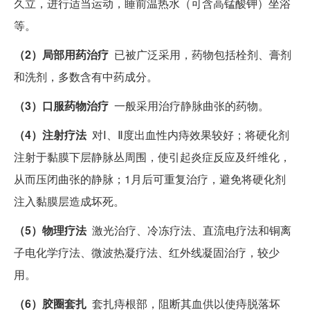
久立，进行适当运动，睡前温热水（可含高锰酸钾）坐浴
等。
（2）局部用药治疗
已被广泛采用，药物包括栓剂、膏剂
和洗剂，多数含有中药成分。
（3）口服药物治疗
一般采用治疗静脉曲张的药物。
（4）注射疗法
对Ⅰ、Ⅱ度出血性内痔效果较好；将硬化剂
注射于黏膜下层静脉丛周围，使引起炎症反应及纤维化，
从而压闭曲张的静脉；1月后可重复治疗，避免将硬化剂
注入黏膜层造成坏死。
（5）物理疗法
激光治疗、冷冻疗法、直流电疗法和铜离
子电化学疗法、微波热凝疗法、红外线凝固治疗，较少
用。
（6）胶圈套扎
套扎痔根部，阻断其血供以使痔脱落坏