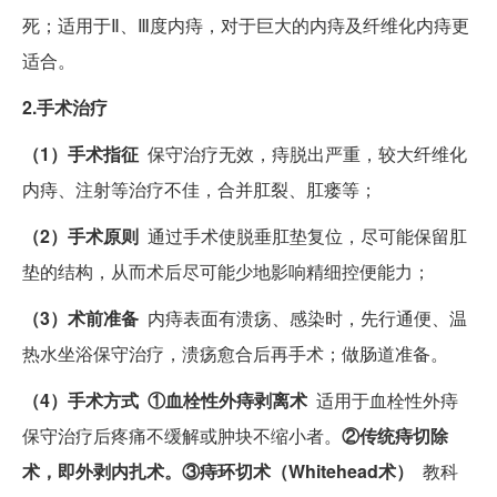
死；适用于Ⅱ、Ⅲ度内痔，对于巨大的内痔及纤维化内痔更
适合。
2.手术治疗
（1）手术指征
保守治疗无效，痔脱出严重，较大纤维化
内痔、注射等治疗不佳，合并肛裂、肛瘘等；
（2）手术原则
通过手术使脱垂肛垫复位，尽可能保留肛
垫的结构，从而术后尽可能少地影响精细控便能力；
（3）术前准备
内痔表面有溃疡、感染时，先行通便、温
热水坐浴保守治疗，溃疡愈合后再手术；做肠道准备。
（4）手术方式 ①血栓性外痔剥离术
适用于血栓性外痔
保守治疗后疼痛不缓解或肿块不缩小者。
②传统痔切除
术，即外剥内扎术。③痔环切术（Whitehead术）
教科