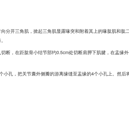
方向分开三角肌，掀起三角肌显露喙突和附着其上的喙肱肌和肱
缘。
切断，在距肱骨小结节部约0.5cm处切断肩胛下肌腱，在盂缘
个小孔，把关节囊外侧瓣的游离缘缝至盂缘的4个小孔上。然后