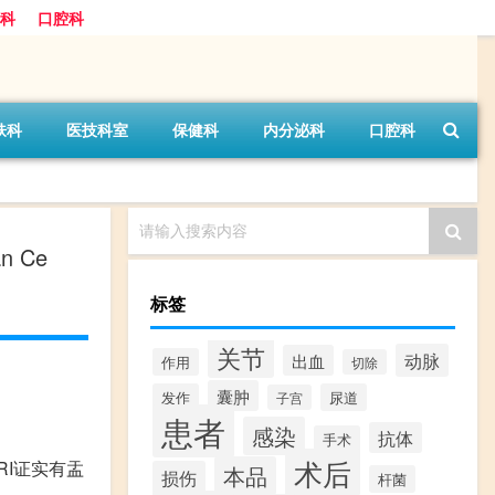
科
口腔科
肤科
医技科室
保健科
内分泌科
口腔科
请输入搜索内容
n Ce
标签
关节
动脉
出血
作用
切除
囊肿
发作
尿道
子宫
患者
感染
抗体
手术
术后
I证实有盂
本品
损伤
杆菌