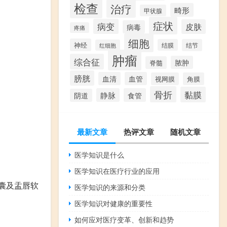
检查
治疗
畸形
甲状腺
症状
病变
皮肤
病毒
疼痛
细胞
神经
结膜
结节
红细胞
肿瘤
综合征
脓肿
脊髓
膀胱
血清
血管
视网膜
角膜
骨折
黏膜
静脉
食管
阴道
最新文章
热评文章
随机文章
医学知识是什么
医学知识在医疗行业的应用
囊及盂唇软
医学知识的来源和分类
医学知识对健康的重要性
如何应对医疗变革、创新和趋势