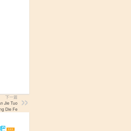
下一篇
ie Tuo
ong Die Fe