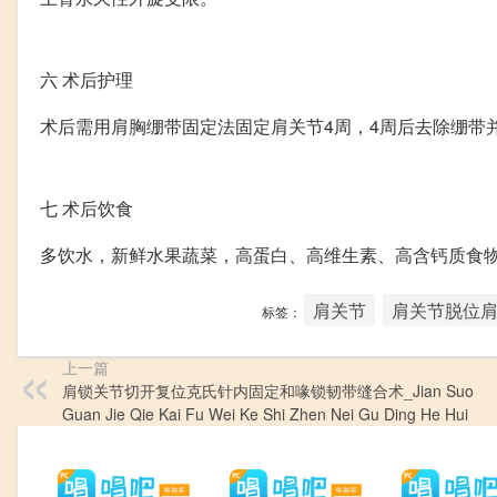
六
术后护理
术后需用肩胸绷带固定法固定肩关节4周，4周后去除绷带并
七
术后饮食
多饮水，新鲜水果蔬菜，高蛋白、高维生素、高含钙质食
肩关节
肩关节脱位
标签：
上一篇
肩锁关节切开复位克氏针内固定和喙锁韧带缝合术_Jian Suo
Guan Jie Qie Kai Fu Wei Ke Shi Zhen Nei Gu Ding He Hui