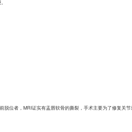
裂。
前脱位者，MRI证实有盂唇软骨的撕裂，手术主要为了修复关节