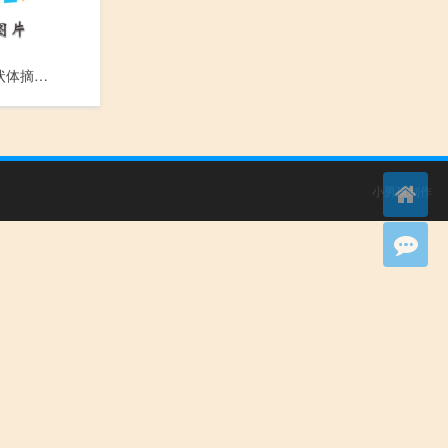
外伤脱位晶状体摘除术_Wai Shang Tuo Wei Jing Zhuang Ti Zhai Chu Shu
小男孩制作