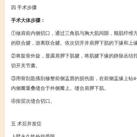
四
手术步骤
手术大体步骤：
①做肩前内侧切口，通过三角肌与胸大肌间隙，顺肌纤维
的联合腱，游离联合腱。依次切开并肩胛下肌的下缘和上
②将肱骨外旋，显露肩胛下肌腱，将肌腱下缘的静脉丛结扎
切开关节囊。
③用骨刮匙搔刮修整前侧盂唇的损伤面，在前侧盂缘上钻4
内侧瓣重叠缝合于外侧瓣上。缝合肩胛下肌。
④按层次缝合切口。
五
术后并发症
上臂永久性外旋受限。