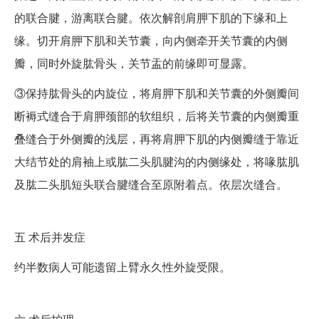
的联合腱，游离联合腱。依次解剖肩胛下肌的下缘和上
缘。切开肩胛下肌和关节囊，向内侧牵开关节囊的内侧
瓣，同时外旋肱骨头，关节盂的前缘即可显露。
③保持肱骨头的内旋位，将肩胛下肌和关节囊的外侧瓣间
断褥式缝合于肩胛颈部的软组织，后将关节囊的内侧瓣重
叠缝合于外侧瓣的浅层，再将肩胛下肌的内侧瓣缝于靠近
大结节处的肩袖上或肱二头肌腱沟的内侧缘处，将喙肱肌
及肱二头肌短头联合腱缝合至原附着点。依层次缝合。
五
术后并发症
约半数病人可能遗留上臂永久性外旋受限。