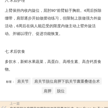
六
术后护理
上臂保持内收内旋位，屈肘90°前臂贴于胸前。4周后拆除
绷带，肩部逐步开始做摆动练习，但限制上肢做强力外旋
活动，6周后在病人能忍受的限度内做主动上臂外旋活
动。并辅以理疗、促进功能恢复。
七
术后饮食
多饮水，新鲜水果蔬菜，高蛋白、高维生素、高含钙质食
物。
肩关节
肩关节脱位肩胛下肌关节囊重叠缝合术
标签：
肩胛
脱位
上一篇