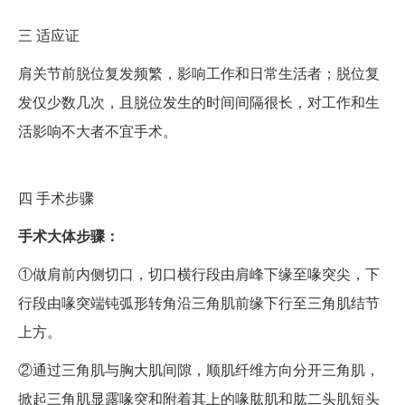
三
适应证
肩关节前脱位复发频繁，影响工作和日常生活者；脱位复
发仅少数几次，且脱位发生的时间间隔很长，对工作和生
活影响不大者不宜手术。
四
手术步骤
手术大体步骤：
①做肩前内侧切口，切口横行段由肩峰下缘至喙突尖，下
行段由喙突端钝弧形转角沿三角肌前缘下行至三角肌结节
上方。
②通过三角肌与胸大肌间隙，顺肌纤维方向分开三角肌，
掀起三角肌显露喙突和附着其上的喙肱肌和肱二头肌短头