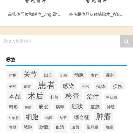
晶状体异位和脱位_Jing Zhuang Ti Yi Wei He Tuo Wei
外伤脱位晶状体摘除术_Wai Shang Tuo Wei Jing Zhuang Ti Zhai Chu Shu
请输入搜索内容
标签
关节
动脉
出血
囊肿
作用
发作
切除
患者
感染
损伤
抗体
尿道
手术
子宫
术后
检查
治疗
本品
杆菌
甲状腺
症状
病变
皮肤
畸形
病毒
神经
疼痛
肿瘤
细胞
综合征
结膜
结节
红细胞
膀胱
脓肿
血清
血管
脊髓
视网膜
角膜