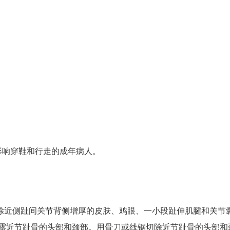
影响穿鞋和行走的成年病人。
除近侧趾间关节背侧增厚的皮肤、鸡眼、一小段趾伸肌腱和关节
显露近节趾骨的头部和颈部。用骨刀或线锯切除近节趾骨的头部和