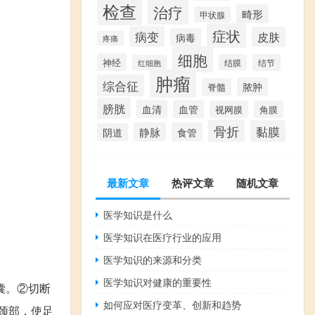
检查
治疗
畸形
甲状腺
症状
病变
皮肤
病毒
疼痛
细胞
神经
结膜
结节
红细胞
肿瘤
综合征
脓肿
脊髓
膀胱
血清
血管
视网膜
角膜
骨折
黏膜
静脉
食管
阴道
最新文章
热评文章
随机文章
医学知识是什么
医学知识在医疗行业的应用
医学知识的来源和分类
医学知识对健康的重要性
囊。②切断
如何应对医疗变革、创新和趋势
颈部，使足