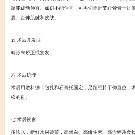
趾能被动伸直。如仍不能伸直，可再切除近节趾骨骨干远
囊、趾伸肌腱和皮肤。
五
术后并发症
畸形未矫正或复发。
六
术后护理
术后用敷料绷带包扎和石膏托固定，足趾维持于伸直位，术
松的鞋。
七
术后饮食
多饮水，新鲜水果蔬菜，高蛋白、高维生素、高含钙质食