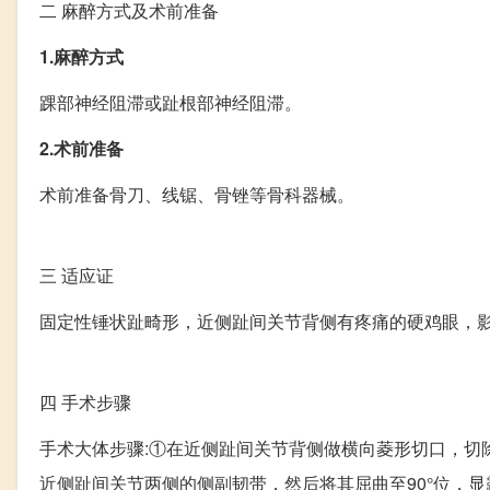
二
麻醉方式及术前准备
1.麻醉方式
踝部神经阻滞或趾根部神经阻滞。
2.术前准备
术前准备骨刀、线锯、骨锉等骨科器械。
三
适应证
固定性锤状趾畸形，近侧趾间关节背侧有疼痛的硬鸡眼，
四
手术步骤
手术大体步骤:①在近侧趾间关节背侧做横向菱形切口，切
近侧趾间关节两侧的侧副韧带，然后将其屈曲至90°位，