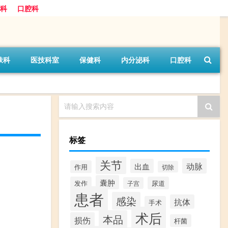
科
口腔科
肤科
医技科室
保健科
内分泌科
口腔科
请输入搜索内容
标签
关节
动脉
出血
作用
切除
囊肿
发作
尿道
子宫
患者
感染
抗体
手术
术后
本品
损伤
杆菌