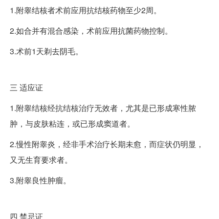
1.附睾结核者术前应用抗结核药物至少2周。
2.如合并有混合感染，术前应用抗菌药物控制。
3.术前1天剃去阴毛。
三
适应证
1.附睾结核经抗结核治疗无效者，尤其是已形成寒性脓
肿，与皮肤粘连，或已形成窦道者。
2.慢性附睾炎，经非手术治疗长期未愈，而症状仍明显，
又无生育要求者。
3.附睾良性肿瘤。
四
禁忌证