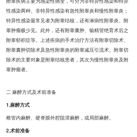
附睾疾病主要为感染性病变，可分为非特异性感染和特异
性感染两种。非特异性感染有急性附睾炎和慢性附睾炎；
特异性感染最常见者为附睾结核，还有淋病性附睾炎。附
睾肿瘤极少见。此外，还有附睾囊肿、输精管绝育术后之
附睾郁积症等。上述疾病的手术治疗方法有附睾切除术、
附睾囊肿切除术及急性附睾炎的附睾减压引流术。附睾切
除术的主要对象是附睾结核患者，其次为慢性附睾炎及附
睾肿瘤者。
二
麻醉方式及术前准备
1.麻醉方式
椎管内麻醉、硬脊膜外腔阻滞麻醉，或局部麻醉。
2.术前准备