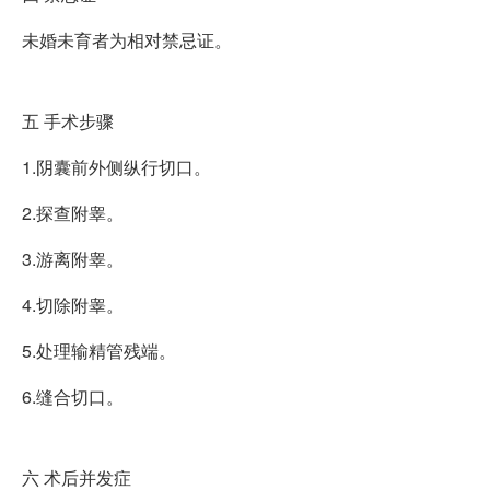
未婚未育者为相对禁忌证。
五
手术步骤
1.阴囊前外侧纵行切口。
2.探查附睾。
3.游离附睾。
4.切除附睾。
5.处理输精管残端。
6.缝合切口。
六
术后并发症