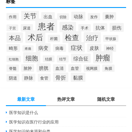
标签
关节
动脉
出血
囊肿
作用
发作
切除
患者
感染
损伤
抗体
尿道
手术
子宫
术后
检查
治疗
本品
杆菌
甲状腺
症状
病变
皮肤
畸形
病毒
神经
疼痛
肿瘤
细胞
综合征
结膜
结节
红细胞
膀胱
脓肿
血清
血管
脊髓
视网膜
角膜
骨折
黏膜
静脉
食管
阴道
最新文章
热评文章
随机文章
医学知识是什么
医学知识在医疗行业的应用
医学知识的来源和分类