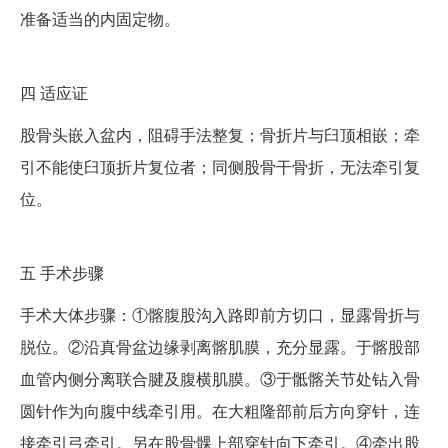
准备适当的内固定物。
四
适应证
股骨头嵌入盆内，阻碍手法整复；骨折片与臼顶相嵌；牵
引不能使臼顶折片复位者；同侧股骨干骨折，无法牵引复
位。
五
手术步骤
手术大体步骤：①髂腹股沟入路即前方切口，显露骨折与
脱位。②沿真骨盆边缘剥离髂肌膜，充分显露。于髂股部
血管内侧分离联合腱及腹横肌膜。③于骶髂关节处钻入骨
圆针作为向腹中线牵引用。在大粗隆部前后方向穿针，连
接牵引弓牵引。另在股骨髁上部穿针向下牵引。④牵出股