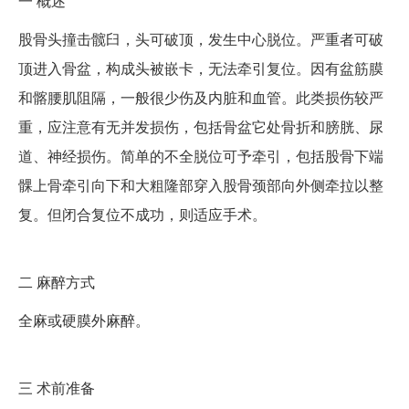
一
概述
股骨头撞击髋臼，头可破顶，发生中心脱位。严重者可破
顶进入骨盆，构成头被嵌卡，无法牵引复位。因有盆筋膜
和髂腰肌阻隔，一般很少伤及内脏和血管。此类损伤较严
重，应注意有无并发损伤，包括骨盆它处骨折和膀胱、尿
道、神经损伤。简单的不全脱位可予牵引，包括股骨下端
髁上骨牵引向下和大粗隆部穿入股骨颈部向外侧牵拉以整
复。但闭合复位不成功，则适应手术。
二
麻醉方式
全麻或硬膜外麻醉。
三
术前准备