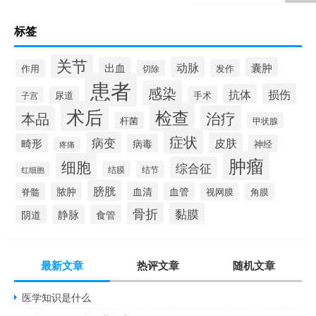
标签
关节
动脉
出血
囊肿
作用
发作
切除
患者
感染
损伤
抗体
尿道
手术
子宫
术后
检查
治疗
本品
杆菌
甲状腺
症状
病变
皮肤
畸形
病毒
神经
疼痛
肿瘤
细胞
综合征
结膜
结节
红细胞
膀胱
脓肿
血清
血管
脊髓
视网膜
角膜
骨折
黏膜
静脉
食管
阴道
最新文章
热评文章
随机文章
医学知识是什么