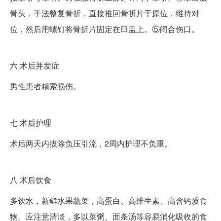
骨头，手法整复骨折，直接推回骨折片于原位，维持对
位，然后用螺钉将骨折片固定在臼盖上。⑤闭合伤口。
六
术后并发症
男性患者精索损伤。
七
术后护理
术后两天内拔除负压引流，2周内护理不负重。
八
术后饮食
多饮水，新鲜水果蔬菜，高蛋白、高维生素、高含钙质食
物。应注意清淡，多以菜粥、面条汤等容易消化吸收的食