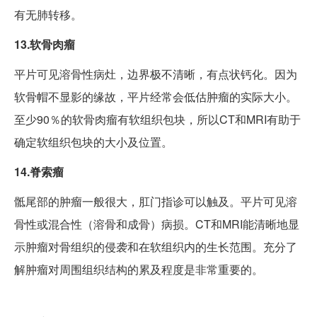
有无肺转移。
13.软骨肉瘤
平片可见溶骨性病灶，边界极不清晰，有点状钙化。因为
软骨帽不显影的缘故，平片经常会低估肿瘤的实际大小。
至少90％的软骨肉瘤有软组织包块，所以CT和MRI有助于
确定软组织包块的大小及位置。
14.脊索瘤
骶尾部的肿瘤一般很大，肛门指诊可以触及。平片可见溶
骨性或混合性（溶骨和成骨）病损。CT和MRI能清晰地显
示肿瘤对骨组织的侵袭和在软组织内的生长范围。充分了
解肿瘤对周围组织结构的累及程度是非常重要的。