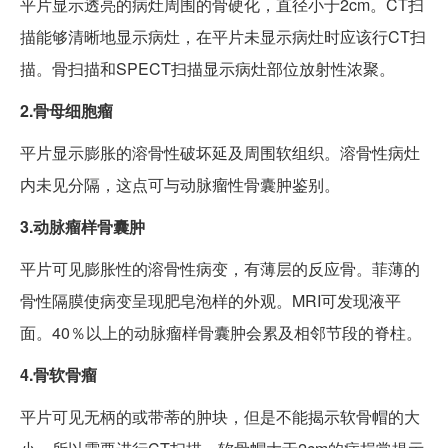
平片显示透亮的病灶周围的骨硬化，直径小于2cm。CT扫
描能够清晰地显示病灶，在平片未显示病灶时应该行CT扫
描。骨扫描和SPECT扫描显示病灶部位放射性浓聚。
2.骨母细胞瘤
平片显示膨胀的溶骨性破坏延及周围软组织。溶骨性病灶
内未见分隔，这点可与动脉瘤性骨囊肿鉴别。
3.动脉瘤样骨囊肿
平片可见膨胀性的溶骨性病变，有薄层的反应骨。菲薄的
骨性隔膜使病变呈现肥皂泡样的外观。MRI可发现液平
面。40％以上的动脉瘤样骨囊肿会累及相邻节段的脊柱。
4.骨软骨瘤
平片可见无柄的或带蒂的肿块，但是不能揭示软骨帽的大