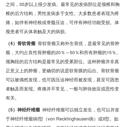
之间，30岁以上很少发病。最常见的发病部位是颈椎和胸
椎的后方结构，男性发病多于女性。大多数患者表现为疼
痛，如伴有神经根或脊髓压迫，可伴有神经功能受损。体
瘦患者可从体表触及大的病损。
（4）骨软骨瘤
骨软骨瘤又称外生骨疣，是最常见的骨肿
瘤，大约占良性骨肿瘤的20％～50％和所有肿瘤的15％。
颈胸段的后方结构是最常见的受累部位。这种肿瘤并非真
正意义上的肿瘤，更确切的说是软骨膜的疝出。骨软骨瘤
可以被偶然发现，也可因压迫神经而被发现，甚至可因患
者触及而发现。疼痛并不常见，一般与肿块效应或恶性变
有关。
（5）神经纤维瘤
神经纤维瘤可以独立发生，也可以并发
于神经纤维瘤病I型（von Recklinghausen病）或II型。如