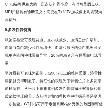
CT扫描可见粗大的、斑点状的骨小梁，有时可呈圆点状。
MRI扫描具有诊断意义；病变在T1和T2加权像上均表现为
高信号。
9.多发性骨髓瘤
试验室检查可发现贫血、血小板减少、血清总蛋白增加、
血清白蛋白减少和血沉增快。血清和尿液的蛋白电泳可发
现单克隆丙种球蛋白异常，20％的患者只有尿蛋白电泳异
常。
平片最初可表现为正常，当30％以上的椎体受累，溶骨性
病损就变得明显了。特征性的表现为颅骨侧位片上多发穿
凿样病损。从平片上很难鉴别多发性骨髓瘤压缩骨折和骨
质疏松性压缩骨；应从病史和物理检查中挖掘是否需要进
一步检查。CT扫描可用于定量判断椎体受累的范围和评估