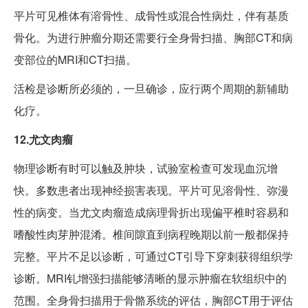
平片可见椎体有溶骨性、成骨性或混合性病灶，伴有基质
骨化。为进行肿瘤分期还需要行全身骨扫描、胸部CT和病
变部位的MRI和CT扫描。
活检是诊断所必须的，一旦确诊，应行两个周期的新辅助
化疗。
12.尤文肉瘤
物理诊断有时可以触及肿块，试验室检查可发现血沉增
快。多数患者出现神经损害表现。平片可见溶骨性、弥漫
性的病变。当尤文肉瘤造成病理骨折出现偏平椎时容易和
嗜酸性肉芽肿混淆。椎间隙直到病程晚期以前一般都保持
完整。平片不足以诊断，可通过CT引导下穿刺获得组织学
诊断。MRI钆增强扫描能够清晰的显示肿瘤在软组织中的
范围。全身骨扫描用于骨骼系统的评估，胸部CT用于评估