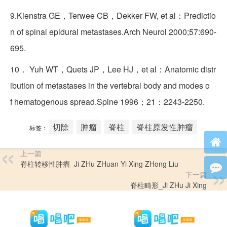
9.Kienstra GE，Terwee CB，Dekker FW, et al：Predictio
n of spinal epidural metastases.Arch Neurol 2000;57:690-
695.
10． Yuh WT，Quets JP，Lee HJ，et al：Anatomic distr
ibution of metastases in the vertebral body and modes o
f hematogenous spread.Spine 1996；21：2243-2250.
切除
肿瘤
脊柱
脊柱原发性肿瘤
标签：
上一篇
脊柱转移性肿瘤_Ji ZHu ZHuan Yi Xing ZHong Liu
下一篇
脊柱畸形_Ji ZHu Ji Xing