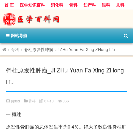
首 页
医学知识百科
消化科
骨科
妇产科
眼科
儿科
心血管病科
呼吸科
神经科
皮肤科
医技科室
保健科
内分泌科
口腔科
网站导航
>
骨科
>
脊柱原发性肿瘤_Ji ZHu Yuan Fa Xing ZHong Liu
脊柱原发性肿瘤_Ji ZHu Yuan Fa Xing ZHong
Liu
pptsd
骨科
07-18
366
一
概述
原发性骨肿瘤的总体发生率为0.4％。绝大多数良性脊柱肿