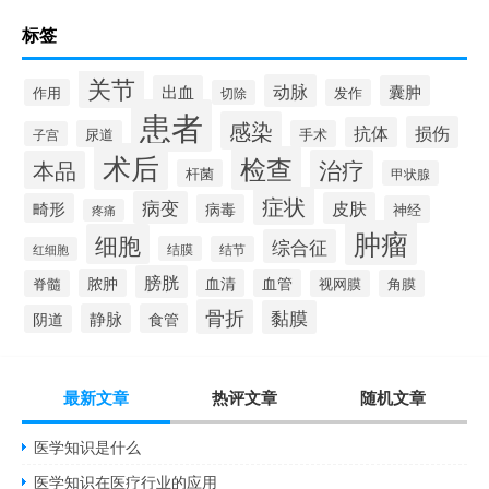
标签
关节
动脉
出血
囊肿
作用
发作
切除
患者
感染
损伤
抗体
尿道
手术
子宫
术后
检查
治疗
本品
杆菌
甲状腺
症状
病变
皮肤
畸形
病毒
神经
疼痛
肿瘤
细胞
综合征
结膜
结节
红细胞
膀胱
脓肿
血清
血管
脊髓
视网膜
角膜
骨折
黏膜
静脉
食管
阴道
最新文章
热评文章
随机文章
医学知识是什么
医学知识在医疗行业的应用