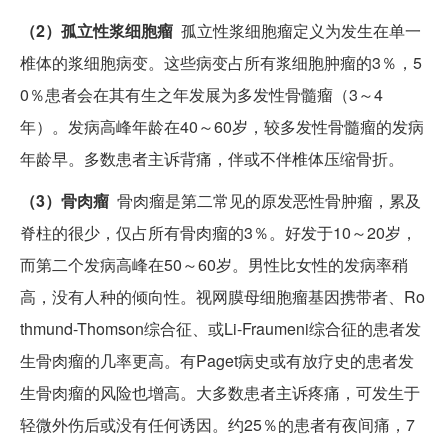
（2）孤立性浆细胞瘤
孤立性浆细胞瘤定义为发生在单一
椎体的浆细胞病变。这些病变占所有浆细胞肿瘤的3％，5
0％患者会在其有生之年发展为多发性骨髓瘤（3～4
年）。发病高峰年龄在40～60岁，较多发性骨髓瘤的发病
年龄早。多数患者主诉背痛，伴或不伴椎体压缩骨折。
（3）骨肉瘤
骨肉瘤是第二常见的原发恶性骨肿瘤，累及
脊柱的很少，仅占所有骨肉瘤的3％。好发于10～20岁，
而第二个发病高峰在50～60岁。男性比女性的发病率稍
高，没有人种的倾向性。视网膜母细胞瘤基因携带者、Ro
thmund-Thomson综合征、或Li-Fraumeni综合征的患者发
生骨肉瘤的几率更高。有Paget病史或有放疗史的患者发
生骨肉瘤的风险也增高。大多数患者主诉疼痛，可发生于
轻微外伤后或没有任何诱因。约25％的患者有夜间痛，7