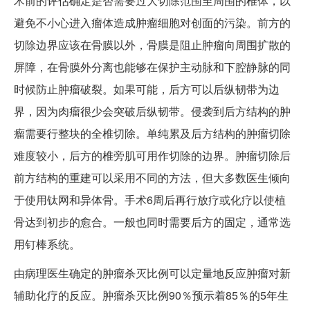
术前的评估确定是否需要过大切除范围至周围的椎体，以
避免不小心进入瘤体造成肿瘤细胞对创面的污染。前方的
切除边界应该在骨膜以外，骨膜是阻止肿瘤向周围扩散的
屏障，在骨膜外分离也能够在保护主动脉和下腔静脉的同
时候防止肿瘤破裂。如果可能，后方可以后纵韧带为边
界，因为肉瘤很少会突破后纵韧带。侵袭到后方结构的肿
瘤需要行整块的全椎切除。单纯累及后方结构的肿瘤切除
难度较小，后方的椎旁肌可用作切除的边界。肿瘤切除后
前方结构的重建可以采用不同的方法，但大多数医生倾向
于使用钛网和异体骨。手术6周后再行放疗或化疗以使植
骨达到初步的愈合。一般也同时需要后方的固定，通常选
用钉棒系统。
由病理医生确定的肿瘤杀灭比例可以定量地反应肿瘤对新
辅助化疗的反应。肿瘤杀灭比例90％预示着85％的5年生