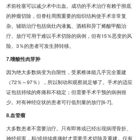
术前栓塞可以减少术中出血。成功的手术治疗有赖于彻底
的肿瘤切除，但脊柱周围重要的组织结构使手术非常复
杂。辅助治疗包括病灶内液氮、酒精和异丁烯酸甲酯治
疗。放疗可用于难以手术切除的病例，但有15％恶变的风
险。3％的患者可发生肺转移。
7.嗜酸性肉芽肿
因为绝大多数病变为自限性，受累椎体能几乎完全重建
（72％～97％），所以制动和观察就足够了。手术的适应
证包括持续的疼痛和不稳定；但需要手术干预的病例很
少。对有神经症状的患者可行低剂量的放疗[6-7]。
8.血管瘤
大多数患者不需要治疗。只有即将或已经出现病理骨折、
神经损害，和/或持续疼痛时才需要手术切除及重建。仅有