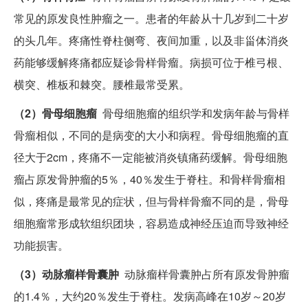
常见的原发良性肿瘤之一。患者的年龄从十几岁到二十岁
的头几年。疼痛性脊柱侧弯、夜间加重，以及非甾体消炎
药能够缓解疼痛都应疑诊骨样骨瘤。病损可位于椎弓根、
横突、椎板和棘突。腰椎最常受累。
（2）骨母细胞瘤
骨母细胞瘤的组织学和发病年龄与骨样
骨瘤相似，不同的是病变的大小和病程。骨母细胞瘤的直
径大于2cm，疼痛不一定能被消炎镇痛药缓解。骨母细胞
瘤占原发骨肿瘤的5％，40％发生于脊柱。和骨样骨瘤相
似，疼痛是最常见的症状，但与骨样骨瘤不同的是，骨母
细胞瘤常形成软组织团块，容易造成神经压迫而导致神经
功能损害。
（3）动脉瘤样骨囊肿
动脉瘤样骨囊肿占所有原发骨肿瘤
的1.4％，大约20％发生于脊柱。发病高峰在10岁～20岁