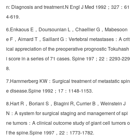
n: Diagnosis and treatment.N Engl J Med 1992；327：61
4-619.
6.Enkaous E，Doursounian L，Chaellier G，Mabesoon
e F，Aimard T，Saillant G：Vertebral metastases：A crit
ical appreciation of the preoperative prognostic Tokuhash
i score in a series of 71 cases. Spine 197；22：2293-229
8.
7.Hammerberg KW：Surgical treatment of metastatic spin
e disease.Spine 1992；17：1148-1153.
8.Hart R，Boriani S，Biagini R, Currier B，Weinstein J
N：A system for surgical staging and management of spi
ne tumors：A clinical outcome study of giant cell tumors o
f the spine.Spine 1997，22：1773-1782.