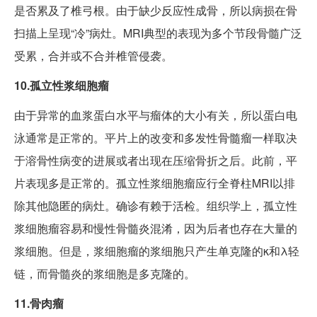
是否累及了椎弓根。由于缺少反应性成骨，所以病损在骨
扫描上呈现“冷”病灶。MRI典型的表现为多个节段骨髓广泛
受累，合并或不合并椎管侵袭。
10.孤立性浆细胞瘤
由于异常的血浆蛋白水平与瘤体的大小有关，所以蛋白电
泳通常是正常的。平片上的改变和多发性骨髓瘤一样取决
于溶骨性病变的进展或者出现在压缩骨折之后。此前，平
片表现多是正常的。孤立性浆细胞瘤应行全脊柱MRI以排
除其他隐匿的病灶。确诊有赖于活检。组织学上，孤立性
浆细胞瘤容易和慢性骨髓炎混淆，因为后者也存在大量的
浆细胞。但是，浆细胞瘤的浆细胞只产生单克隆的κ和λ轻
链，而骨髓炎的浆细胞是多克隆的。
11.骨肉瘤