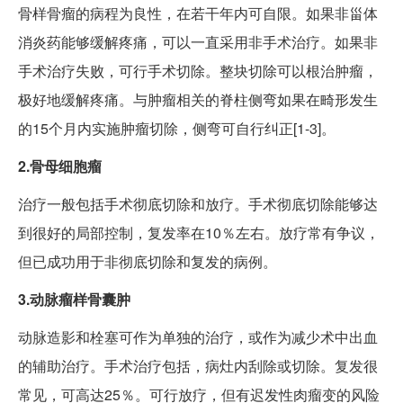
骨样骨瘤的病程为良性，在若干年内可自限。如果非甾体
消炎药能够缓解疼痛，可以一直采用非手术治疗。如果非
手术治疗失败，可行手术切除。整块切除可以根治肿瘤，
极好地缓解疼痛。与肿瘤相关的脊柱侧弯如果在畸形发生
的15个月内实施肿瘤切除，侧弯可自行纠正[1-3]。
2.骨母细胞瘤
治疗一般包括手术彻底切除和放疗。手术彻底切除能够达
到很好的局部控制，复发率在10％左右。放疗常有争议，
但已成功用于非彻底切除和复发的病例。
3.动脉瘤样骨囊肿
动脉造影和栓塞可作为单独的治疗，或作为减少术中出血
的辅助治疗。手术治疗包括，病灶内刮除或切除。复发很
常见，可高达25％。可行放疗，但有迟发性肉瘤变的风险