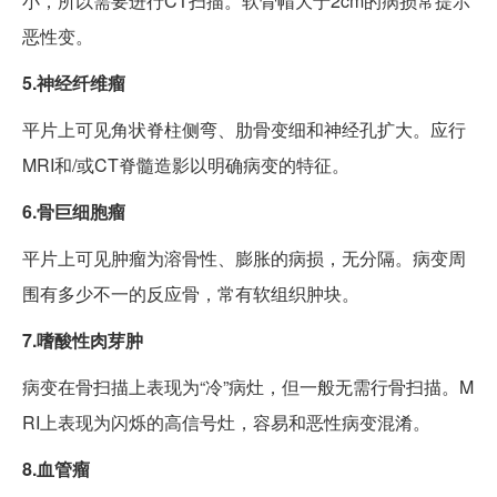
小，所以需要进行CT扫描。软骨帽大于2cm的病损常提示
恶性变。
5.神经纤维瘤
平片上可见角状脊柱侧弯、肋骨变细和神经孔扩大。应行
MRI和/或CT脊髓造影以明确病变的特征。
6.骨巨细胞瘤
平片上可见肿瘤为溶骨性、膨胀的病损，无分隔。病变周
围有多少不一的反应骨，常有软组织肿块。
7.嗜酸性肉芽肿
病变在骨扫描上表现为“冷”病灶，但一般无需行骨扫描。M
RI上表现为闪烁的高信号灶，容易和恶性病变混淆。
8.血管瘤