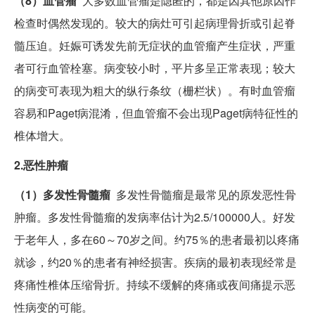
（8）血管瘤
大多数血管瘤是隐匿的，都是因其他原因作
检查时偶然发现的。较大的病灶可引起病理骨折或引起脊
髓压迫。妊娠可诱发先前无症状的血管瘤产生症状，严重
者可行血管栓塞。病变较小时，平片多呈正常表现；较大
的病变可表现为粗大的纵行条纹（栅栏状）。有时血管瘤
容易和Paget病混淆，但血管瘤不会出现Paget病特征性的
椎体增大。
2.恶性肿瘤
（1）多发性骨髓瘤
多发性骨髓瘤是最常见的原发恶性骨
肿瘤。多发性骨髓瘤的发病率估计为2.5/100000人。好发
于老年人，多在60～70岁之间。约75％的患者最初以疼痛
就诊，约20％的患者有神经损害。疾病的最初表现经常是
疼痛性椎体压缩骨折。持续不缓解的疼痛或夜间痛提示恶
性病变的可能。