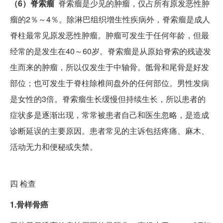
（6）脊索瘤
脊索瘤是少见的肿瘤，仅占所有原发恶性肿
瘤的2％～4％。除淋巴组织增生性疾病外，脊索瘤是成人
脊柱最常见原发恶性肿瘤。肿瘤可发生于任何年龄，但最
经常的是发生在40～60岁。脊索瘤是从原始脊索的残迹发
生而来的肿瘤，所以仅发生于中轴骨。骶骨和尾骨是好发
部位；也可发生于脊柱除椎间盘外的任何部位。男性发病
是女性的3倍。脊索瘤生长缓慢但持续生长，所以患者的
症状多是逐渐出现，常常被患者自己和医生忽略，是造成
诊断延误的主要原因。患者常见的主诉包括疼痛、麻木、
活动无力和便秘或失禁。
四
检查
1.骨样骨癌