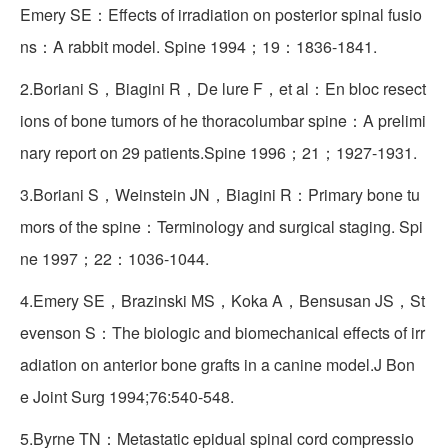
Emery SE：Effects of irradiation on posterior spinal fusio
ns：A rabbit model. Spine 1994；19：1836-1841.
2.Boriani S，Biagini R，De lure F，et al：En bloc resect
ions of bone tumors of he thoracolumbar spine：A prelimi
nary report on 29 patients.Spine 1996；21；1927-1931.
3.Boriani S，Weinstein JN，Biagini R：Primary bone tu
mors of the spine：Terminology and surgical staging. Spi
ne 1997；22：1036-1044.
4.Emery SE，Brazinski MS，Koka A，Bensusan JS，St
evenson S：The biologic and biomechanical effects of irr
adiation on anterior bone grafts in a canine model.J Bon
e Joint Surg 1994;76:540-548.
5.Byrne TN：Metastatic epidual spinal cord compressio