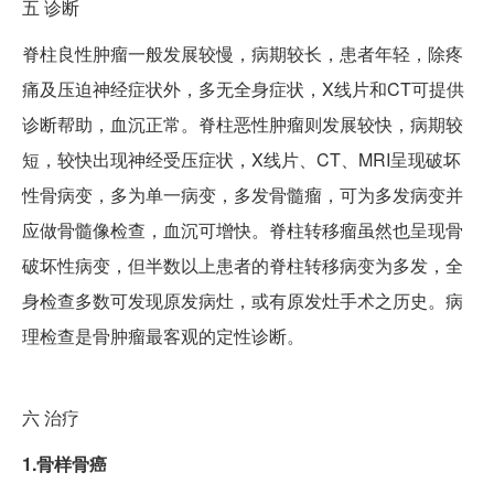
五
诊断
脊柱良性肿瘤一般发展较慢，病期较长，患者年轻，除疼
痛及压迫神经症状外，多无全身症状，X线片和CT可提供
诊断帮助，血沉正常。脊柱恶性肿瘤则发展较快，病期较
短，较快出现神经受压症状，X线片、CT、MRI呈现破坏
性骨病变，多为单一病变，多发骨髓瘤，可为多发病变并
应做骨髓像检查，血沉可增快。脊柱转移瘤虽然也呈现骨
破坏性病变，但半数以上患者的脊柱转移病变为多发，全
身检查多数可发现原发病灶，或有原发灶手术之历史。病
理检查是骨肿瘤最客观的定性诊断。
六
治疗
1.骨样骨癌