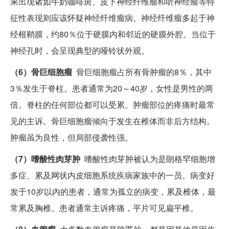
果出现诸如牛奶咖啡斑、皮下神经纤维瘤和听神经瘤等特
征性表现则应该怀疑神经纤维瘤病。神经纤维瘤多起于神
经根鞘膜，约80％位于硬膜内和邻近的硬膜外腔。当位于
神经孔时，会呈现典型的哑铃状外观。
（6）骨巨细胞瘤
骨巨细胞瘤占所有骨肿瘤的8％，其中
3％发生于脊柱。患者通常为20～40岁，女性是男性的两
倍。脊柱的任何部位都可以受累。肿瘤部位的疼痛时最常
见的主诉。骨巨细胞瘤倾向于发生在椎体而非后方结构。
肿瘤虽为良性，但局部侵袭性强。
（7）嗜酸性肉芽肿
嗜酸性肉芽肿被认为是朗格罕细胞增
多症、累及网状内皮细胞系统疾病家族中的一员。病变好
发于10岁以内的患者，通常为孤立的病变，累及椎体，最
常累及胸椎。患者通常主诉疼痛，平片可见扁平椎。