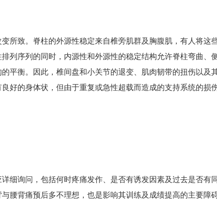
改变所致。脊柱的外源性稳定来自椎旁肌群及胸腹肌，有人将这
柱排列序列的同时，内源性和外源性的稳定结构允许脊柱弯曲、
构的平衡。因此，椎间盘和小关节的退变、肌肉韧带的扭伤以及
有良好的身体状，但由于重复或急性超载而造成的支持系统的损
应详细询问，包括何时疼痛发作、是否有诱发因素及过去是否有
背与腰背痛预后多不理想，也是影响其训练及成绩提高的主要障