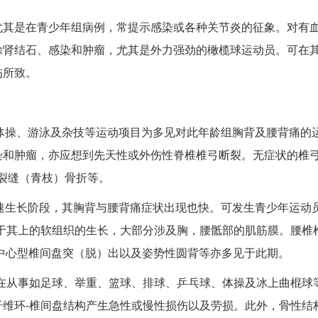
尤其是在青少年组病例，常提示感染或各种关节炎的征象。对有
除肾结石、感染和肿瘤，尤其是外力强劲的橄榄球运动员。可在
伤所致。
体操、游泳及杂技等运动项目为多见对此年龄组胸背及腰背痛的
染和肿瘤，亦应想到先天性或外伤性脊椎椎弓断裂。无症状的椎
裂缝（青枝）骨折等。
速生长阶段，其胸背与腰背痛症状出现也快。可发生青少年运动员
于其上的软组织的生长，大部分涉及胸，腰骶部的肌筋膜。腰椎
病、中心型椎间盘突（脱）出以及姿势性圆背等亦多见于此期。
员在从事如足球、举重、篮球、排球、乒乓球、体操及冰上曲棍球
维环-椎间盘结构产生急性或慢性损伤以及劳损。此外，骨性结