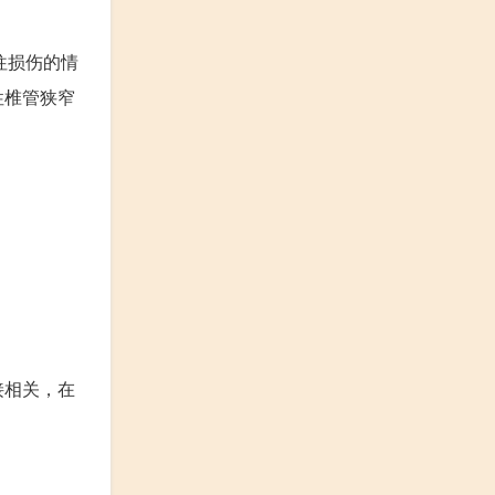
往损伤的情
性椎管狭窄
接相关，在