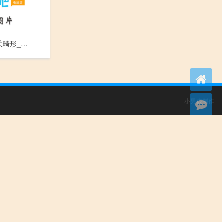
脊柱裂和有关畸形_Ji Zhu Lie He You Guan Ji Xing
小男孩制作