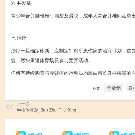
六
并发症
青少年合并腰椎椎弓崩裂及滑脱，成年人常合并椎间盘突
七
治疗
治疗一旦确定诊断，应制定针对所患伤病的治疗计划，首
愈，尽快重返体育场及参与竞赛活动。
任何有持续胸背与腰背痛的运动员均应由擅长脊柱疾患的
年龄组
脊
标签：
上一篇
半椎体畸形_Ban Zhui Ti Ji Xing