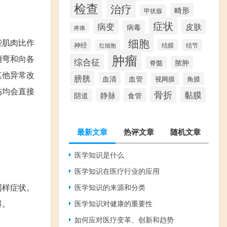
检查
治疗
畸形
甲状腺
症状
病变
皮肤
病毒
疼痛
细胞
些肌肉比作
神经
结膜
结节
红细胞
肿瘤
侧弯和向各
综合征
脓肿
脊髓
其他异常改
膀胱
血清
血管
视网膜
角膜
伤均会直接
骨折
黏膜
静脉
食管
阴道
最新文章
热评文章
随机文章
医学知识是什么
医学知识在医疗行业的应用
同样症状。
医学知识的来源和分类
碍。
医学知识对健康的重要性
如何应对医疗变革、创新和趋势