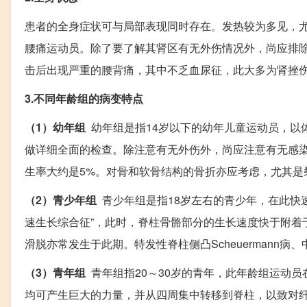
患者的全身症状可与局部表现同时存在。发热较为多见，
腰痛运动员。除了要了解其肾区有无外伤情况外，尚应排
击后出现严重的腰背痛，其中不乏血尿征，此大多为肾挫
3.不同年龄组的病变特点
（1）幼年组
幼年组是指14岁以下的幼年儿童运动员，以
做详细全面的检查。除注意有无外伤外，尚应注意有无感
生率大约是5%。对骨和软骨结构的骨折亦应考虑，尤其是
（2）青少年组
青少年组是指18岁左右的青少年，在此快
速生长综合征”，此时，脊柱骨骼部分的生长速度快于附着
滑脱亦常发生于此期。特发性脊柱侧凸Scheuermann
（3）青年组
青年组指20～30岁的青年，此年龄组运动
均可产生巨大的力量，并从四周集中转移到脊柱，以致对纤