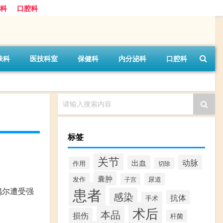
科
口腔科
肤科
医技科室
保健科
内分泌科
口腔科
请输入搜索内容
标签
关节
动脉
出血
作用
切除
囊肿
发作
尿道
子宫
患者
偶尔遭受强
感染
抗体
手术
术后
本品
损伤
杆菌