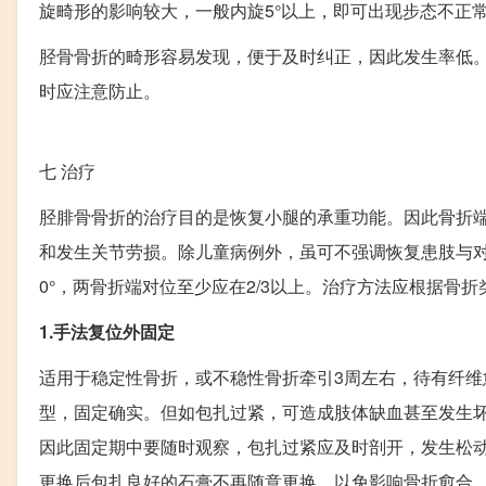
旋畸形的影响较大，一般内旋5°以上，即可出现步态不正常
胫骨骨折的畸形容易发现，便于及时纠正，因此发生率低
时应注意防止。
七
治疗
胫腓骨骨折的治疗目的是恢复小腿的承重功能。因此骨折
和发生关节劳损。除儿童病例外，虽可不强调恢复患肢与对
0°，两骨折端对位至少应在2/3以上。治疗方法应根据骨
1.手法复位外固定
适用于稳定性骨折，或不稳性骨折牵引3周左右，待有纤
型，固定确实。但如包扎过紧，可造成肢体缺血甚至发生
因此固定期中要随时观察，包扎过紧应及时剖开，发生松
更换后包扎良好的石膏不再随意更换，以免影响骨折愈合