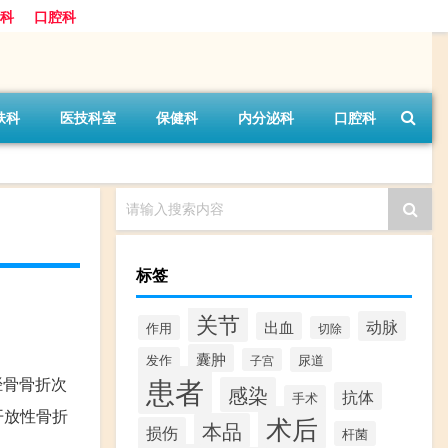
科
口腔科
肤科
医技科室
保健科
内分泌科
口腔科
请输入搜索内容
标签
关节
动脉
出血
作用
切除
囊肿
发作
尿道
子宫
患者
胫骨骨折次
感染
抗体
手术
开放性骨折
术后
本品
损伤
杆菌