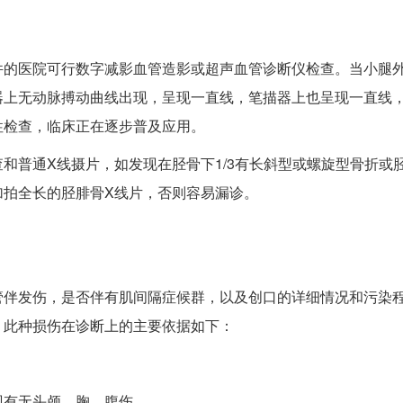
件的医院可行数字减影血管造影或超声血管诊断仪检查。当小腿
器上无动脉搏动曲线出现，呈现一直线，笔描器上也呈现一直线
性检查，临床正在逐步普及应用。
和普通X线摄片，如发现在胫骨下1/3有长斜型或螺旋型骨折或
加拍全长的胫腓骨X线片，否则容易漏诊。
管伴发伤，是否伴有肌间隔症候群，以及创口的详细情况和污染
。此种损伤在诊断上的主要依据如下：
现有无头颅、胸、腹伤。