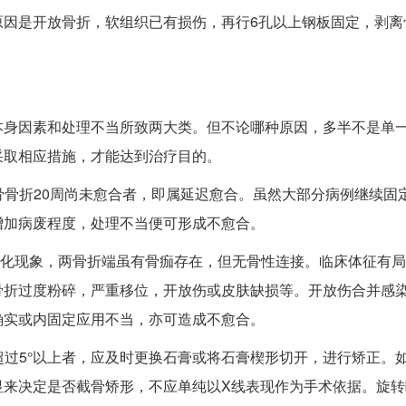
原因是开放骨折，软组织已有损伤，再行6孔以上钢板固定，剥离
本身因素和处理不当所致两大类。但不论哪种原因，多半不是单
采取相应措施，才能达到治疗目的。
骨折20周尚未愈合者，即属延迟愈合。虽然大部分病例继续固
增加病废程度，处理不当便可形成不愈合。
化现象，两骨折端虽有骨痂存在，但无骨性连接。临床体征有局
骨折过度粉碎，严重移位，开放伤或皮肤缺损等。开放伤合并感
确实或内固定应用不当，亦可造成不愈合。
过5°以上者，应及时更换石膏或将石膏楔形切开，进行矫正。
显来决定是否截骨矫形，不应单纯以X线表现作为手术依据。旋转