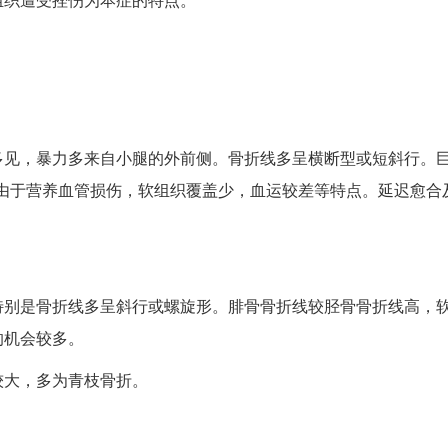
多见，暴力多来自小腿的外前侧。骨折线多呈横断型或短斜行。
，由于营养血管损伤，软组织覆盖少，血运较差等特点。延迟愈合
特别是骨折线多呈斜行或螺旋形。腓骨骨折线较胫骨骨折线高，
的机会较多。
较大，多为青枝骨折。