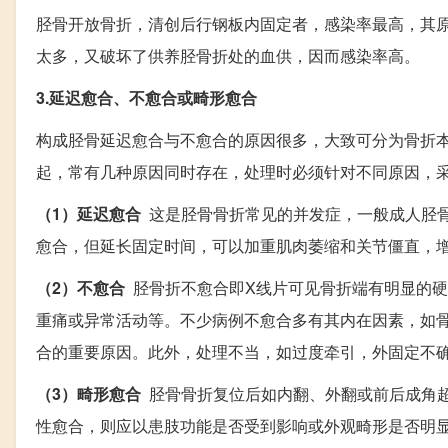
胫骨开放骨折，清创后行钢板内固定者，感染率最高，其
太多，又破坏了供养胫骨折处的血供，因而感染率高。
3.延迟愈合、不愈合或畸形愈合
构成胫骨延迟愈合与不愈合的原因很多，大致可分为骨折
起，常有几种原因同时存在，处理时必须针对不同原因，
（1）延迟愈合
这是胫骨骨折常见的并发症，一般成人胫骨
愈合，但延长固定时间，可以加重肌肉萎缩和关节僵直，
（2）不愈合
胫骨折不愈合即X线片可见骨折端有明显的硬
重痛或异常活动等。不少病例不愈合多有其内在因素，如
合的重要原因。此外，处理不当，如过度牵引，外固定不
（3）畸形愈合
胫骨骨折复位后如内翻、外翻或前后成角超
性愈合，则应以患肢功能是否受到影响或外观畸形是否明