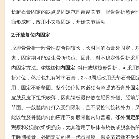
长腿石膏固定的缺点是固定范围超越关节，胫骨骨折愈合时
痂形成时，改用小夹板固定，开始关节活动。
2.开放复位内固定
胫腓骨骨折一般骨性愈合期较长，长时间的石膏外固定，
素，固定期可能发生骨折移位。因此，对不稳定性骨折采
内固定方法。
①
螺丝
钉内固定
斜行或螺旋形骨折，可采用
折对位，然后包扎有衬垫石膏，2～3周后改用无垫石膏固定
用，固定不够坚固。整个治疗期内必须有坚强的石膏外固
皮肤及皮下组织较薄，因此钢板最好放在胫骨外侧、胫前
节面。一般髓内钉打入受到限制，且不易控制旋转外力；
此以往胫骨髓内钉的应用不如股骨髓内钉普遍。
④外固定
观察和处理软组织损伤，尤其适用于肢体有烧伤或脱套伤
于晚期植骨。外固定架的另一优点是膝、踝关节运动不受