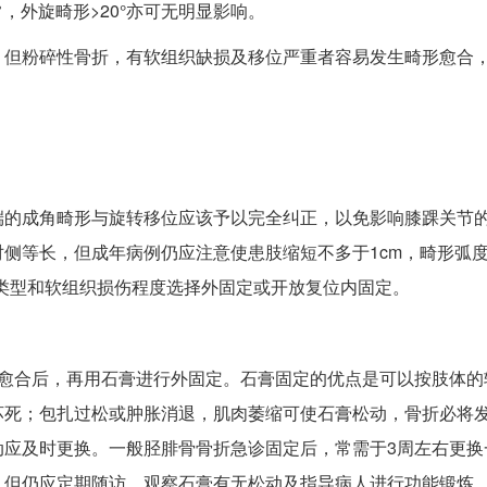
，外旋畸形>20°亦可无明显影响。
。但粉碎性骨折，有软组织缺损及移位严重者容易发生畸形愈合
端的成角畸形与旋转移位应该予以完全纠正，以免影响膝踝关节
侧等长，但成年病例仍应注意使患肢缩短不多于1cm，畸形弧度
折类型和软组织损伤程度选择外固定或开放复位内固定。
维愈合后，再用石膏进行外固定。石膏固定的优点是可以按肢体的
坏死；包扎过松或肿胀消退，肌肉萎缩可使石膏松动，骨折必将
动应及时更换。一般胫腓骨骨折急诊固定后，常需于3周左右更换
。但仍应定期随访，观察石膏有无松动及指导病人进行功能锻炼