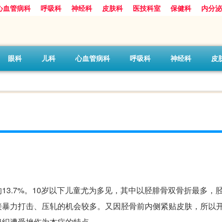
心血管病科
呼吸科
神经科
皮肤科
医技科室
保健科
内分泌
眼科
儿科
心血管病科
呼吸科
神经科
皮
3.7%。10岁以下儿童尤为多见，其中以胫腓骨双骨折最多，
接暴力打击、压轧的机会较多。又因胫骨前内侧紧贴皮肤，所以
组织遭受挫伤为本症的特点。