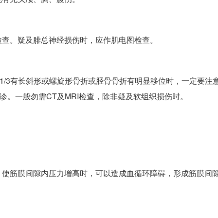
检查。疑及腓总神经损伤时，应作肌电图检查。
1/3有长斜形或螺旋形骨折或胫骨骨折有明显移位时，一定要注
诊。一般勿需CT及MRI检查，除非疑及软组织损伤时。
，使筋膜间隙内压力增高时，可以造成血循环障碍，形成筋膜间