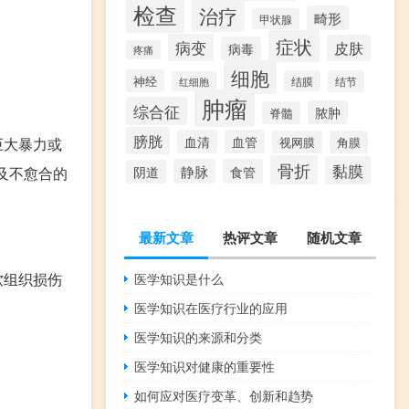
检查
治疗
畸形
甲状腺
症状
病变
皮肤
病毒
疼痛
细胞
神经
结膜
结节
红细胞
肿瘤
综合征
脓肿
脊髓
膀胱
血清
血管
巨大暴力或
视网膜
角膜
骨折
黏膜
静脉
食管
及不愈合的
阴道
最新文章
热评文章
随机文章
软组织损伤
医学知识是什么
医学知识在医疗行业的应用
医学知识的来源和分类
医学知识对健康的重要性
如何应对医疗变革、创新和趋势