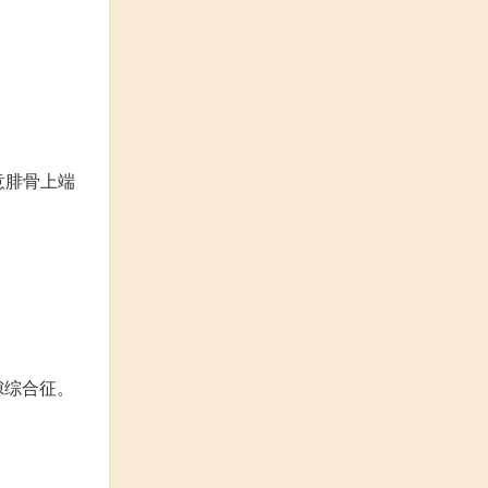
意腓骨上端
隙综合征。