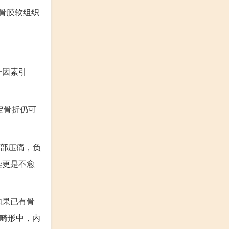
骨膜软组织
一因素引
定骨折仍可
部压痛，负
染更是不愈
如果已有骨
畸形中，内