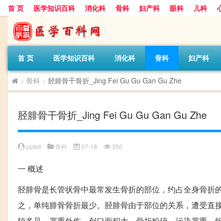
首 页
医学知识百科
消化科
骨科
妇产科
眼科
儿科
首 页
医学知识百科
消化科
骨科
妇产科
>
骨科
>
胫腓骨干骨折_Jing Fei Gu Gu Gan Gu Zhe
胫腓骨干骨折_Jing Fei Gu Gu Gan Gu Zhe
pptsd
骨科
07-18
350
一
概述
胫腓骨是长管状骨中最常发生骨折的部位，约占全身骨折的1
之，单纯腓骨骨折最少。胫腓骨由于部位的关系，遭受直
较多见。严重外伤、创口面积大、骨折粉碎、污染严重、