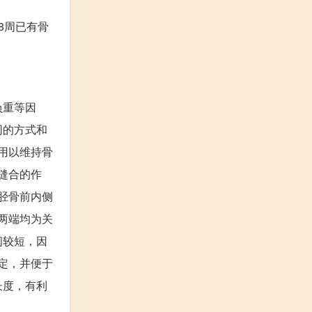
8周已有骨
负重等因
同的方式和
用以维持骨
缝合的作
胫骨前内侧
两端均为关
间较短，因
定，并便于
长度，有利