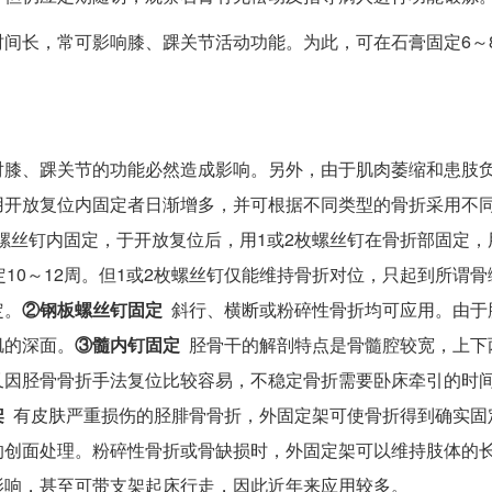
间长，常可影响膝、踝关节活动功能。为此，可在石膏固定6～
对膝、踝关节的功能必然造成影响。另外，由于肌肉萎缩和患肢
用开放复位内固定者日渐增多，并可根据不同类型的骨折采用不
螺丝钉内固定，于开放复位后，用1或2枚螺丝钉在骨折部固定，
10～12周。但1或2枚螺丝钉仅能维持骨折对位，只起到所谓骨
定。
②钢板螺丝钉固定
斜行、横断或粉碎性骨折均可应用。由于
肌的深面。
③髓内钉固定
胫骨干的解剖特点是骨髓腔较宽，上下
又因胫骨骨折手法复位比较容易，不稳定骨折需要卧床牵引的时
架
有皮肤严重损伤的胫腓骨骨折，外固定架可使骨折得到确实固
的创面处理。粉碎性骨折或骨缺损时，外固定架可以维持肢体的
影响，甚至可带支架起床行走，因此近年来应用较多。