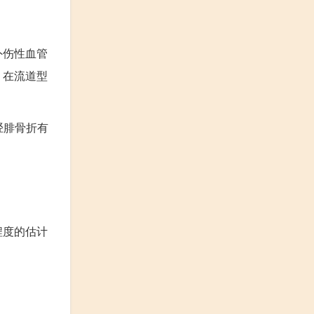
外伤性血管
，在流道型
胫腓骨折有
程度的估计