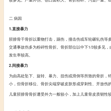
二
病因
1.直接暴力
胫腓骨干骨折以重物打击，踢伤，撞击伤或车轮碾轧伤等
交通事故伤多为粉碎性骨折。骨折部位以中下1/3较多见
发生率较高。
2.间接暴力
为由高处坠下、旋转、暴力、扭伤或滑倒等所致的骨折，
小，但骨折移位、骨折尖端穿破皮肤形成穿刺性、开放伤
儿童胫腓骨骨折遭受外力一般较小，加上儿童骨皮质韧性