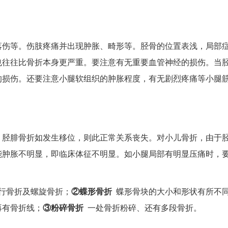
落伤等。伤肢疼痛并出现肿胀、畸形等。胫骨的位置表浅，局部
也往往比骨折本身更严重。要注意有无重要血管神经的损伤。当
的损伤。还要注意小腿软组织的肿胀程度，有无剧烈疼痛等小腿
，胫腓骨折如发生移位，则此正常关系丧失。对小儿骨折，由于
能肿胀不明显，即临床体征不明显。如小腿局部有明显压痛时，要
行骨折及螺旋骨折；
②蝶形骨折
蝶形骨块的大小和形状有所不
再有骨折线；
③粉碎骨折
一处骨折粉碎、还有多段骨折。