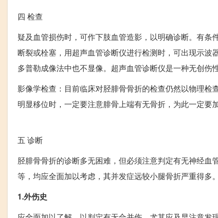
四
检查
疑及血管损伤时，可作下肢血管造影，以明确诊断。有条
断裂或栓塞，用超声血管诊断仪进行检测时，可出现示波
多普勒成像法中也不显像。超声血管诊断仪是一种无创伤
影像学检查：目前临床对胫腓骨骨折的检查仍然以物理检查
明显移位时，一定要注意腓骨上端有无骨折，为此一定要
五
诊断
胫腓骨骨折的诊断多无困难，但必须注意判定有无神经血
等，均应全面加以考虑，其并发症远较小腿骨折严重得多
1.外伤史
应全面加以了解，以判定有无合并伤，尤其应及早注意发