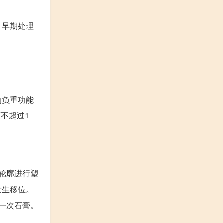
，早期处理
的负重功能
不超过1
轮廓进行塑
发生移位。
一次石膏。
。