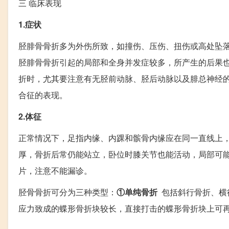
三
临床表现
1.症状
胫腓骨骨折多为外伤所致，如撞伤、压伤、扭伤或高处坠
胫腓骨骨折引起的局部和全身并发症较多，所产生的后果
折时，尤其要注意有无胫前动脉、胫后动脉以及腓总神经
合征的表现。
2.体征
正常情况下，足指内缘、内踝和髌骨内缘应在同一直线上
厚，骨折后常仍能站立，卧位时膝关节也能活动，局部可
片，注意不能漏诊。
胫骨骨折可分为三种类型：
①单纯骨折
包括斜行骨折、横
应力致成的蝶形骨折块较长，直接打击的蝶形骨折块上可