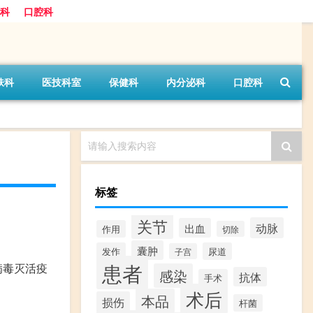
科
口腔科
肤科
医技科室
保健科
内分泌科
口腔科
请输入搜索内容
标签
关节
动脉
出血
作用
切除
囊肿
发作
尿道
子宫
患者
病毒灭活疫
感染
抗体
手术
术后
本品
损伤
杆菌