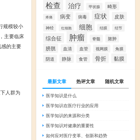
检查
治疗
畸形
甲状腺
症状
病变
皮肤
病毒
疼痛
细胞
行规模较小
神经
结膜
结节
红细胞
肿瘤
，主要临床
综合征
脓肿
脊髓
流感的主要
膀胱
血清
血管
视网膜
角膜
。
骨折
黏膜
静脉
食管
阴道
最新文章
热评文章
随机文章
以下人群为
医学知识是什么
医学知识在医疗行业的应用
医学知识的来源和分类
医学知识对健康的重要性
如何应对医疗变革、创新和趋势