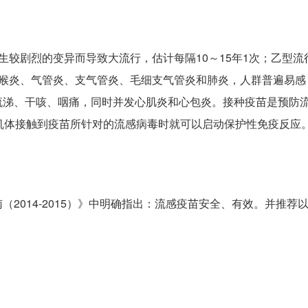
生较剧烈的变异而导致大流行，估计每隔10～15年1次；乙型流
起喉炎、气管炎、支气管炎、毛细支气管炎和肺炎，人群普遍易感
流涕、干咳、咽痛，同时并发心肌炎和心包炎。接种疫苗是预防
 当机体接触到疫苗所针对的流感病毒时就可以启动保护性免疫反应
2014-2015）》中明确指出：流感疫苗安全、有效。并推荐