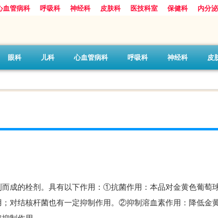
心血管病科
呼吸科
神经科
皮肤科
医技科室
保健科
内分泌
眼科
儿科
心血管病科
呼吸科
神经科
皮
制而成的栓剂。具有以下作用：①抗菌作用：本品对金黄色葡萄
用；对结核杆菌也有一定抑制作用。②抑制溶血素作用：降低金
定抑制作用。