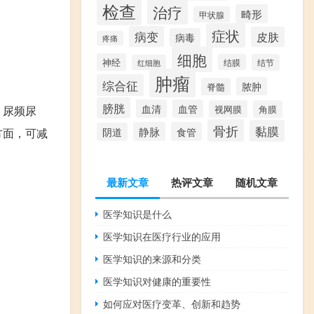
检查
治疗
畸形
甲状腺
症状
病变
皮肤
病毒
疼痛
细胞
神经
结膜
结节
红细胞
肿瘤
综合征
脓肿
脊髓
膀胱
血清
血管
，尿频尿
视网膜
角膜
骨折
黏膜
静脉
食管
方面，可减
阴道
最新文章
热评文章
随机文章
医学知识是什么
医学知识在医疗行业的应用
医学知识的来源和分类
医学知识对健康的重要性
如何应对医疗变革、创新和趋势