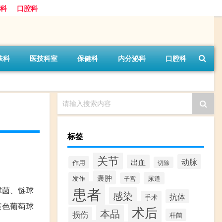
科
口腔科
肤科
医技科室
保健科
内分泌科
口腔科
请输入搜索内容
标签
关节
动脉
出血
作用
切除
囊肿
发作
尿道
子宫
患者
球菌、链球
感染
抗体
手术
黄色葡萄球
术后
本品
损伤
杆菌