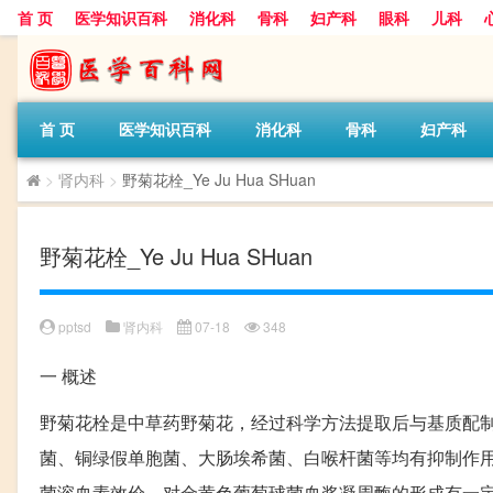
首 页
医学知识百科
消化科
骨科
妇产科
眼科
儿科
首 页
医学知识百科
消化科
骨科
妇产科
>
肾内科
>
野菊花栓_Ye Ju Hua SHuan
野菊花栓_Ye Ju Hua SHuan
pptsd
肾内科
07-18
348
一
概述
野菊花栓是中草药野菊花，经过科学方法提取后与基质配
菌、铜绿假单胞菌、大肠埃希菌、白喉杆菌等均有抑制作
菌溶血素效价，对金黄色葡萄球菌血浆凝周酶的形成有一