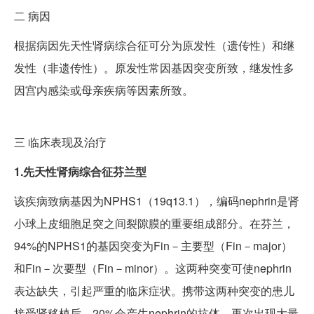
二
病因
根据病因先天性肾病综合征可分为原发性（遗传性）和继
发性（非遗传性）。原发性常因基因突变所致，继发性多
因宫内感染或母亲疾病等因素所致。
三
临床表现及治疗
1.先天性肾病综合征芬兰型
该疾病致病基因为NPHS1（19q13.1），编码nephrin是肾
小球上皮细胞足突之间裂隙膜的重要组成部分。在芬兰，
94%的NPHS1的基因突变为Fin－主要型（Fin－major）
和Fin－次要型（Fin－minor）。这两种突变可使nephrin
表达缺失，引起严重的临床症状。携带这两种突变的患儿
接受肾移植后，20%会产生nephrin的抗体，再次出现大量