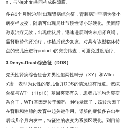
n，与Nephrin共同构成裂隙膜。
多在3个月到5岁时出现肾病综合征，肾脏病理早期为微小
病变样改变，随后可出现局灶节段性肾小球硬化。类固醇
激素治疗无效，出现症状后，迅速进展到终末期肾衰竭，
需肾脏替代肾治疗，移植后很少复发。对具有该型临床特
点的患儿应进行podocin的突变筛查，可避免过度治疗。
3.Denys-Drash综合征（DDS）
先天性肾病综合征合并男性假两性畸形（XY）和Wilm
s’瘤，表型为女性的婴儿合并DDS的情况也有报道。该综
合征与WT1（11p13）基因突变有关，患者几乎均为突变
杂合子，WT1基因定位于编码一种转录因子，该转录因子
在肾脏和性腺的发育中起关键作用。肾脏的症状多在出生
后或几个月内发生，特征性的改变为系膜区硬化。到目前