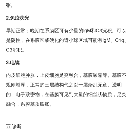
张。
2.免疫荧光
早期正常；晚期在系膜区可有少量的IgM和C3沉积。可以
是阴性，在系膜区或硬化的肾小球区域可能有IgM、C1q、
C3沉积。
3.电镜
内皮细胞肿胀，上皮细胞足突融合，基膜皱缩等。基膜不
规则增厚，正常的三层结构代之以一层杂乱无章、透明
的、电子致密物，在基膜可见到大量的细丝状物质，足突
融合，系膜基质膨胀。
五
诊断