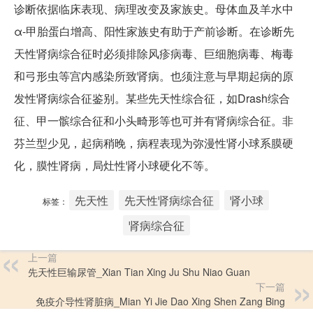
诊断依据临床表现、病理改变及家族史。母体血及羊水中
α-甲胎蛋白增高、阳性家族史有助于产前诊断。在诊断先
天性肾病综合征时必须排除风疹病毒、巨细胞病毒、梅毒
和弓形虫等宫内感染所致肾病。也须注意与早期起病的原
发性肾病综合征鉴别。某些先天性综合征，如Drash综合
征、甲一髌综合征和小头畸形等也可并有肾病综合征。非
芬兰型少见，起病稍晚，病程表现为弥漫性肾小球系膜硬
化，膜性肾病，局灶性肾小球硬化不等。
先天性
先天性肾病综合征
肾小球
标签：
肾病综合征
上一篇
先天性巨输尿管_Xian Tian Xing Ju Shu Niao Guan
下一篇
免疫介导性肾脏病_Mian Yi Jie Dao Xing Shen Zang Bing