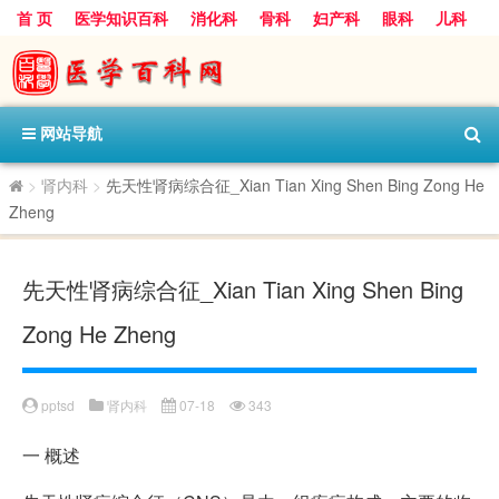
首 页
医学知识百科
消化科
骨科
妇产科
眼科
儿科
心血管病科
呼吸科
神经科
皮肤科
医技科室
保健科
内分泌科
口腔科
网站导航
>
肾内科
>
先天性肾病综合征_Xian Tian Xing Shen Bing Zong He
Zheng
先天性肾病综合征_Xian Tian Xing Shen Bing
Zong He Zheng
pptsd
肾内科
07-18
343
一
概述