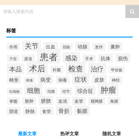
请输入搜索内容
标签
关节
动脉
出血
囊肿
作用
发作
切除
患者
感染
损伤
抗体
尿道
手术
子宫
术后
检查
治疗
本品
杆菌
甲状腺
症状
病变
皮肤
畸形
病毒
神经
疼痛
肿瘤
细胞
综合征
结膜
结节
红细胞
膀胱
脓肿
血清
血管
脊髓
视网膜
角膜
骨折
黏膜
静脉
食管
阴道
最新文章
热评文章
随机文章