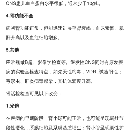
CNS患儿血白蛋白水平很低，通常少于10g/L。
4.肾功能不全
病初肾功能正常，但能迅速进展至肾衰竭，血尿素氮、肌
酐升高以及血红细胞增多。
5.其他
应常规做B超、影像学检查等。继发性CNS同时有原发疾
病的实验室检查特点，如先天性梅毒，VDRL试验阳性；
弓形虫、肝炎病毒感染，其抗体滴度升高。
肾活检检查可见以下改变：
1.光镜
在疾病的早期阶段，肾小球可能正常，也可能呈现局灶节
段性硬化，系膜细胞及系膜基质增生；肾小管呈现囊性扩