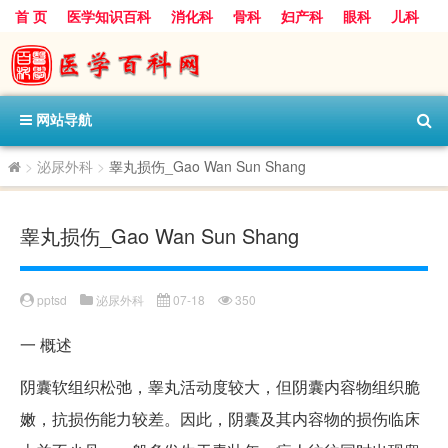
首 页
医学知识百科
消化科
骨科
妇产科
眼科
儿科
心血管病科
呼吸科
神经科
皮肤科
医技科室
保健科
内分泌科
口腔科
网站导航
>
泌尿外科
>
睾丸损伤_Gao Wan Sun Shang
睾丸损伤_Gao Wan Sun Shang
pptsd
泌尿外科
07-18
350
一
概述
阴囊软组织松弛，睾丸活动度较大，但阴囊内容物组织脆
嫩，抗损伤能力较差。因此，阴囊及其内容物的损伤临床