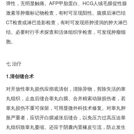
弹性，无明显触痛。AFP甲胎蛋白、HCG人绒毛膜促性腺
激素等肿瘤标记物检查，有时可呈现阳性。腹膜后淋巴结
CT检查或淋巴造影检查，有时可发现癌肿浸润的肿大淋巴
结。必要时行手术探查和活体组织学检查，可发现肿瘤细
胞。
七
治疗
1.清创缝合术
对开放性睾丸损伤应彻底清创，清除异物，剪除失活的睾
丸组织，止血后缝合睾丸白膜。合并精索动脉损伤者，若
睾丸损伤不重可保留，可用显微外科技术修复。对睾丸肿
胀严重者，应切开白膜减张后缝合，以免压力过高压迫睾
丸组织致睾丸萎缩。还应于阴囊内置橡皮引流，防止发生