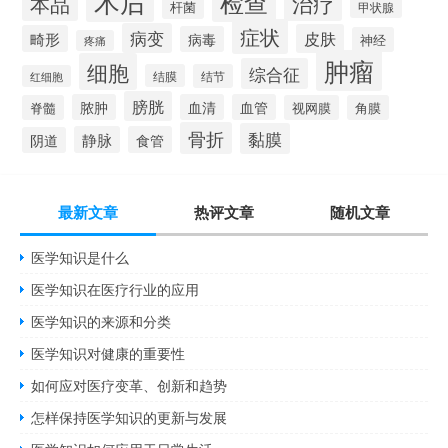
术后
检查
治疗
本品
杆菌
甲状腺
症状
病变
皮肤
畸形
病毒
神经
疼痛
肿瘤
细胞
综合征
结膜
结节
红细胞
膀胱
脓肿
血清
血管
脊髓
视网膜
角膜
骨折
黏膜
静脉
食管
阴道
最新文章
热评文章
随机文章
医学知识是什么
医学知识在医疗行业的应用
医学知识的来源和分类
医学知识对健康的重要性
如何应对医疗变革、创新和趋势
怎样保持医学知识的更新与发展