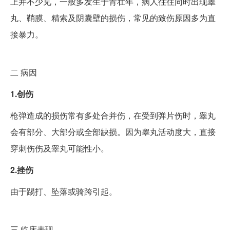
上并不少见，一般多发生于青壮年，病人往往同时出现睾
丸、鞘膜、精索及阴囊壁的损伤，常见的致伤原因多为直
接暴力。
二
病因
1.创伤
枪弹造成的损伤常有多处合并伤，在受到弹片伤时，睾丸
会有部分、大部分或全部缺损。因为睾丸活动度大，直接
穿刺伤伤及睾丸可能性小。
2.挫伤
由于踢打、坠落或骑跨引起。
三
临床表现