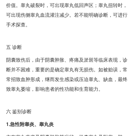
价值。睾丸破裂时，可出现睾丸低回声区；睾丸扭转时，
可出现伤侧睾丸血流灌注减少。若不能明确诊断，可进行
手术探查。
五
诊断
阴囊致伤后，由于阴囊肿胀、疼痛及淤斑等临床表现，诊
断并不困难，重要的是确定睾丸有无损伤。如被贻误，常
常招致血肿形成，继而发生感染或压迫睾丸、缺血，最终
致睾丸萎缩，影响患者的性功能和生育能力。
六
鉴别诊断
1.急性附睾炎、睾丸炎