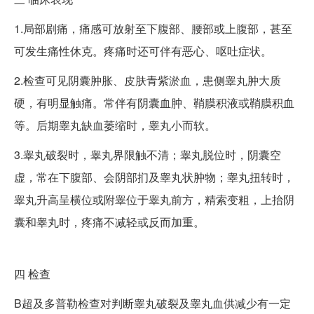
1.局部剧痛，痛感可放射至下腹部、腰部或上腹部，甚至
可发生痛性休克。疼痛时还可伴有恶心、呕吐症状。
2.检查可见阴囊肿胀、皮肤青紫淤血，患侧睾丸肿大质
硬，有明显触痛。常伴有阴囊血肿、鞘膜积液或鞘膜积血
等。后期睾丸缺血萎缩时，睾丸小而软。
3.睾丸破裂时，睾丸界限触不清；睾丸脱位时，阴囊空
虚，常在下腹部、会阴部扪及睾丸状肿物；睾丸扭转时，
睾丸升高呈横位或附睾位于睾丸前方，精索变粗，上抬阴
囊和睾丸时，疼痛不减轻或反而加重。
四
检查
B超及多普勒检查对判断睾丸破裂及睾丸血供减少有一定