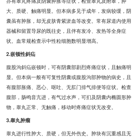
亦有睾丸疼痛及阴囊肿胀等症状，检查睾丸及附睾，肿
大、质硬、触痛明显。但本病多见于成年，发病较缓，阴
囊虽有肿胀，却无皮肤青紫淤血等改变。常有尿道内使用
器械和留置导尿的既往史，且伴有发冷、发热等全身症
状。血常规检查示中性粒细胞数明显增高。
2.嵌顿性斜疝
腹股沟斜疝嵌顿时，可有阴囊部剧烈疼痛症状，且触痛明
显。但本病一般有可复性阴囊或腹股沟部肿物的病史，且
有腹部胀痛、恶心、呕吐、无肛门排气排便等症状。检查
腹部，肠鸣音亢进，有气过水声，可扪及阴囊内椭圆形肿
物，睾丸正常、无触痛，移动时疼痛症状无改变。
3.睾丸肿瘤
睾丸进行性肿大、质硬，但无外伤史。肿块有沉重感且无