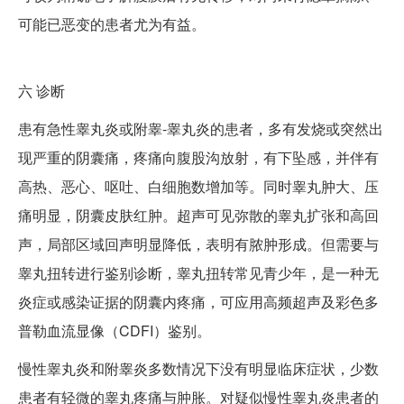
可能已恶变的患者尤为有益。
六
诊断
患有急性睾丸炎或附睾-睾丸炎的患者，多有发烧或突然出
现严重的阴囊痛，疼痛向腹股沟放射，有下坠感，并伴有
高热、恶心、呕吐、白细胞数增加等。同时睾丸肿大、压
痛明显，阴囊皮肤红肿。超声可见弥散的睾丸扩张和高回
声，局部区域回声明显降低，表明有脓肿形成。但需要与
睾丸扭转进行鉴别诊断，睾丸扭转常见青少年，是一种无
炎症或感染证据的阴囊内疼痛，可应用高频超声及彩色多
普勒血流显像（CDFI）鉴别。
慢性睾丸炎和附睾炎多数情况下没有明显临床症状，少数
患者有轻微的睾丸疼痛与肿胀。对疑似慢性睾丸炎患者的