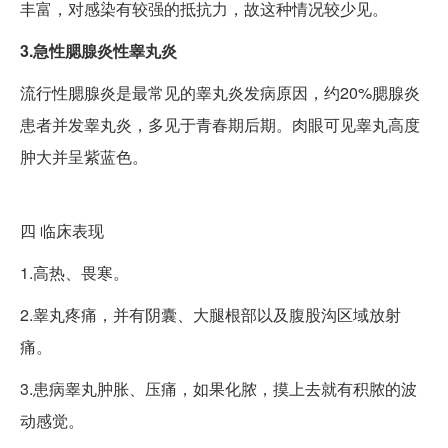
丰富，对感染有较强的抵抗力，故这种情况较少见。
3.急性腮腺炎性睾丸炎
流行性腮腺炎是最常见的睾丸炎发病原因，约20%腮腺炎
患者并发睾丸炎，多见于青春期后期。肉眼可见睾丸高度
肿大并呈紫蓝色。
四
临床表现
1.高热、畏寒。
2.睾丸疼痛，并有阴囊、大腿根部以及腹股沟区域放射
痛。
3.患病睾丸肿胀、压痛，如果化脓，摸上去就有积脓的波
动感觉。