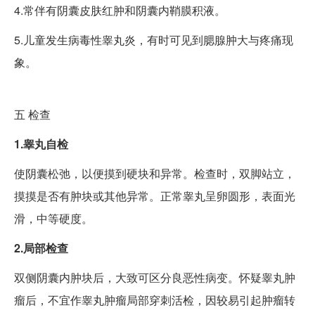
4.常伴有阴囊皮肤红肿和阴囊内鞘膜积液。
5.儿童发生病毒性睾丸炎，有时可见到腮腺肿大与疼痛现
象。
五
检查
1.睾丸自检
使阴囊松弛，以便摸到硬块和异常。检查时，双脚站立，
摸摸是否有肿块或其他异常。正常睾丸呈卵圆形，表面光
滑，中等硬度。
2.局部检查
双侧阴囊内肿块后，大致可区分良恶性病变。怀疑睾丸肿
瘤后，不宜作睾丸肿瘤局部穿刺活检，因较易引起肿瘤转