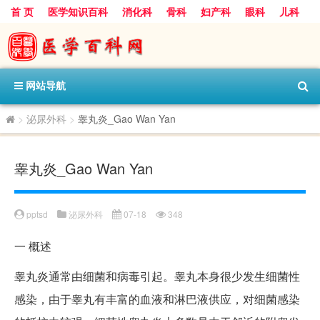
首 页
医学知识百科
消化科
骨科
妇产科
眼科
儿科
心血管病科
呼吸科
神经科
皮肤科
医技科室
保健科
内分泌科
口腔科
网站导航
>
泌尿外科
>
睾丸炎_Gao Wan Yan
睾丸炎_Gao Wan Yan
pptsd
泌尿外科
07-18
348
一
概述
睾丸炎通常由细菌和病毒引起。睾丸本身很少发生细菌性
感染，由于睾丸有丰富的血液和淋巴液供应，对细菌感染