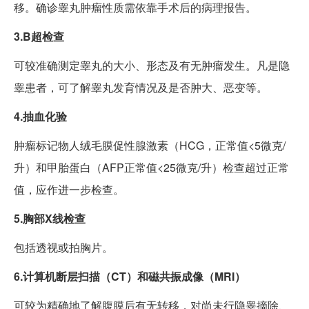
移。确诊睾丸肿瘤性质需依靠手术后的病理报告。
3.B超检查
可较准确测定睾丸的大小、形态及有无肿瘤发生。凡是隐
睾患者，可了解睾丸发育情况及是否肿大、恶变等。
4.抽血化验
肿瘤标记物人绒毛膜促性腺激素（HCG，正常值<5微克/
升）和甲胎蛋白（AFP正常值<25微克/升）检查超过正常
值，应作进一步检查。
5.胸部X线检查
包括透视或拍胸片。
6.计算机断层扫描（CT）和磁共振成像（MRI）
可较为精确地了解腹膜后有无转移，对尚未行隐睾摘除、