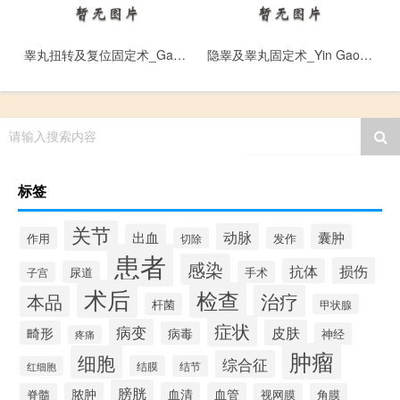
睾丸扭转及复位固定术_Gao Wan Niu Zhuan Ji Fu Wei Gu Ding Shu
隐睾及睾丸固定术_Yin Gao Ji Gao Wan Gu Ding Shu
请输入搜索内容
标签
关节
动脉
出血
囊肿
作用
发作
切除
患者
感染
损伤
抗体
尿道
手术
子宫
术后
检查
治疗
本品
杆菌
甲状腺
症状
病变
皮肤
畸形
病毒
神经
疼痛
肿瘤
细胞
综合征
结膜
结节
红细胞
膀胱
脓肿
血清
血管
脊髓
视网膜
角膜