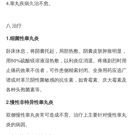
4.睾丸疾病久治不愈。
八
治疗
1.细菌性睾丸炎
卧床休息，将阴囊托起，局部热敷。阴囊皮肤肿胀明显，
用50%硫酸镁溶液湿热敷，以利炎症消退。疼痛剧烈时用
止痛药效果不佳者，可作患侧精索封闭。全身用药应选广
谱或对革兰阴性菌敏感的抗生素，如青霉素、庆大霉素及
各种头孢菌素等。
2.慢性非特异性睾丸炎
双侧慢性睾丸炎常可造成不育。治疗上主要针对慢性睾丸
炎的病因。