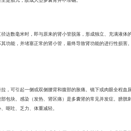
直径达数毫米时，即与原来的肾小管脱落，形成独立、充满液体
坏其功能，并堵塞正常的肾小管，最终导致肾功能的进行性损害
牵拉，可引起一侧或双侧腰背和腹部的胀痛。镜下或肉眼全程血
腹部包块。感染（发热、肾区痛）是多囊肾的常见并发症。膀胱
心、呕吐、乏力、体重减轻。