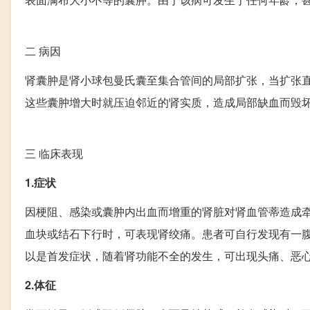
二
病因
肾囊肿是肾小球包曼氏囊至集合管间的局部扩张，当扩张
这些囊肿增大时就压迫邻近的肾实质，造成局部缺血而毁
三
临床表现
1.症状
因梗阻、感染或囊肿内出血而增重的肾脏对肾血管蒂造成
血块或结石下行时，可表现肾绞痛。患者可自行发现有一
以是首发症状，随着肾功能不全的发生，可出现头痛、恶
2.体征