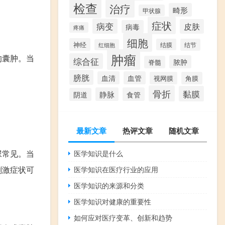
检查
治疗
畸形
甲状腺
症状
病变
皮肤
病毒
疼痛
细胞
神经
结膜
结节
红细胞
肿瘤
的囊肿。当
综合征
脓肿
脊髓
。
膀胱
血清
血管
视网膜
角膜
骨折
黏膜
静脉
食管
阴道
最新文章
热评文章
随机文章
尿常见。当
医学知识是什么
刺激症状可
医学知识在医疗行业的应用
医学知识的来源和分类
医学知识对健康的重要性
如何应对医疗变革、创新和趋势