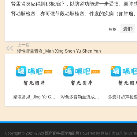
肾盂肾炎应得到积极治疗，以防肾功能进一步受损。囊肿
肾动脉检塞，亦可做节段动脉栓塞。伴发的疾病（如肿瘤
囊肿
标签：
上一篇
慢性肾盂肾炎_Man Xing Shen Yu Shen Yan
精液常规_Jing Ye Chang Gui
彩色多普勒血流成像_Cai Se Duo Pu Le Xue Liu Cheng Xiang
Copyright © 2021-2023
医疗百科-医学知识网
Powered by
网站分类目录
陕ICP备