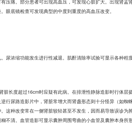
可有压痛。部分患者可出现高血压，可发现心脏扩大。出现肾盂
轻。眼底镜检查可发现典型的中度到重度的高血压改变。
见。尿浓缩功能发生进行性减退。肌酐清除率试验可显示各种程
肾脏长度超过16cm时应疑有此病。在排泄性静脉造影时行体层
及逆行尿路造影片中，肾脏常增大而肾盏形态则十分怪异（如蜘
肿。这种改变常在一侧肾脏较轻甚至不发生，因而易导致误诊为
糊不清。血管造影可显示囊肿周围弯曲的小血管及囊肿本身所形成