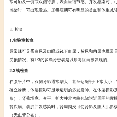
常可触及一侧或双侧肾脏，表面呈结节感。并发感染时，
感染时，可出现发热。尿毒症期可有明显的贫血和体重减
四
检查
1.实验室检查
尿常规可见蛋白尿及肉眼或镜下血尿，脓尿和菌尿也属常
受损情况。有1/3的多囊肾患者是以尿毒症而被发现的。
2.X线检查
在腹平片中，双侧肾影通常增大，甚至达5倍于正常大小，
确立诊断，体层摄影可显示透明的多发囊肿。在体层摄影
形）：肾盏增宽、变平、扩大并常弯曲包绕附近周围的囊
肾疾病。囊肿并发感染时，肾周围炎可使肾影及腰大肌影模
（无血管分布）。