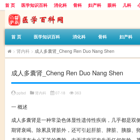
首 页
医学知识百科
消化科
骨科
妇产科
眼科
儿科
首 页
医学知识百科
消化科
骨科
妇产科
>
肾内科
>
成人多囊肾_Cheng Ren Duo Nang Shen
成人多囊肾_Cheng Ren Duo Nang Shen
pptsd
肾内科
07-18
363
一
概述
成人多囊肾是一种常染色体显性遗传性疾病，几乎都是双侧
期肾衰竭。除累及肾脏外，还可引起肝脏、脾脏、胰腺、
表面满布大小不等的囊肿。由于该病可发生于任何年龄，