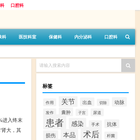
科
口腔科
肤科
医技科室
保健科
内分泌科
口腔科
请输入搜索内容
标签
关节
动脉
出血
作用
切除
囊肿
发作
尿道
子宫
患者
%进入终末
感染
抗体
手术
常肾大，其
术后
本品
损伤
杆菌