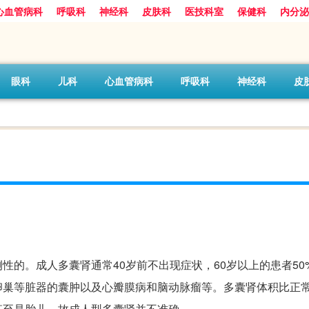
心血管病科
呼吸科
神经科
皮肤科
医技科室
保健科
内分泌
眼科
儿科
心血管病科
呼吸科
神经科
皮
性的。成人多囊肾通常40岁前不出现症状，60岁以上的患者50
卵巢等脏器的囊肿以及心瓣膜病和脑动脉瘤等。多囊肾体积比正
甚至是胎儿，故成人型多囊肾并不准确。