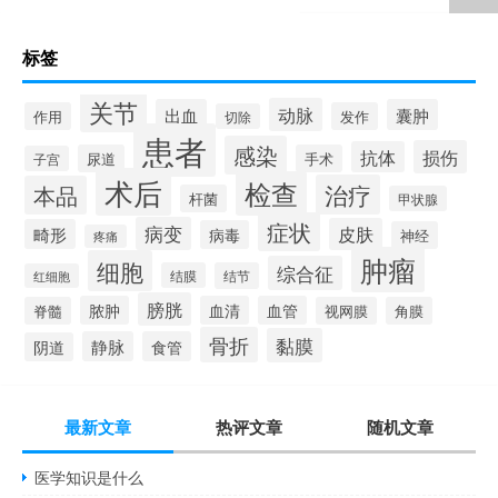
标签
关节
动脉
出血
囊肿
作用
发作
切除
患者
感染
损伤
抗体
尿道
手术
子宫
术后
检查
治疗
本品
杆菌
甲状腺
症状
病变
皮肤
畸形
病毒
神经
疼痛
肿瘤
细胞
综合征
结膜
结节
红细胞
膀胱
脓肿
血清
血管
脊髓
视网膜
角膜
骨折
黏膜
静脉
食管
阴道
最新文章
热评文章
随机文章
医学知识是什么