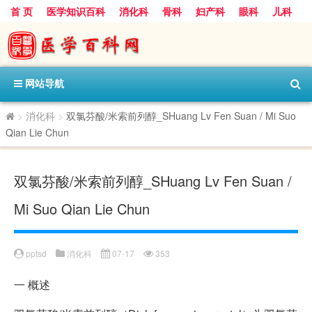
首 页
医学知识百科
消化科
骨科
妇产科
眼科
儿科
心血管病科
呼吸科
神经科
皮肤科
医技科室
保健科
内分泌科
口腔科
网站导航
>
消化科
>
双氯芬酸/米索前列醇_SHuang Lv Fen Suan / Mi Suo
Qian Lie Chun
双氯芬酸/米索前列醇_SHuang Lv Fen Suan /
Mi Suo Qian Lie Chun
pptsd
消化科
07-17
353
一
概述