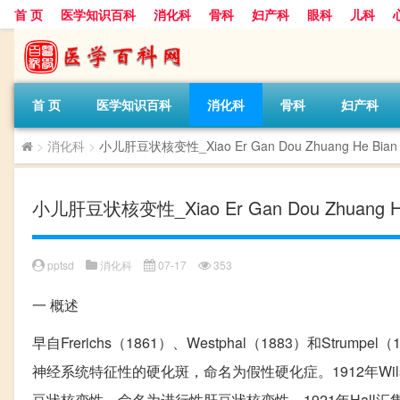
首 页
医学知识百科
消化科
骨科
妇产科
眼科
儿科
首 页
医学知识百科
消化科
骨科
妇产科
>
消化科
>
小儿肝豆状核变性_Xiao Er Gan Dou Zhuang He Bian 
小儿肝豆状核变性_Xiao Er Gan Dou Zhuang He 
pptsd
消化科
07-17
353
一
概述
早自Frerichs（1861）、Westphal（1883）和S
神经系统特征性的硬化斑，命名为假性硬化症。1912年W
豆状核变性，命名为进行性肝豆状核变性。1921年Hal