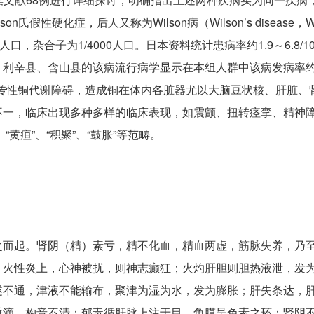
）或Wilson氏假性硬化症，后人又称为Wilson病（Wilson’s diseas
人口，杂合子为1/4000人口。日本资料统计患病率约1.9～6.8/
县、利辛县、含山县的该病流行病学显示在本组人群中该病发病率约为1
性遗传性铜代谢障碍，造成铜在体内各脏器尤以大脑豆状核、肝脏、
不一，临床出现多种多样的临床表现，如震颤、扭转痉挛、精神
黄疸”、“积聚”、“鼓胀”等范畴。
之而起。肾阴（精）素亏，精不化血，精血两虚，筋脉失养，乃
，火性炎上，心神被扰，则神志癫狂；火灼肝胆则胆热液泄，发
隧不通，津液不能输布，聚津为湿为水，发为膨胀；肝失条达，
唾滴，构音不清；郁毒循肝脉上注于目，角膜呈色素之环；肾阴