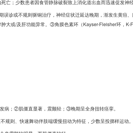
内死亡；少数患者因食管静脉破裂致上消化道出血而迅速促发神
长期误诊或不规则驱铜治疗，神经症状迁延达晚期，渐发生黄疸、
及肝功能异常。③角膜色素环（Kayser-Fleisher环，K-
。
前发病；②肌僵直显著，震颤轻；③晚期呈全身扭转痉挛。
肢不规则、快速舞动伴肢端缓慢扭动为特征，少数呈投掷样运动