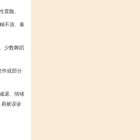
性震颤。
糊不清、暴
。少数舞蹈
发作或部分
减退、情绪
，易被误诊