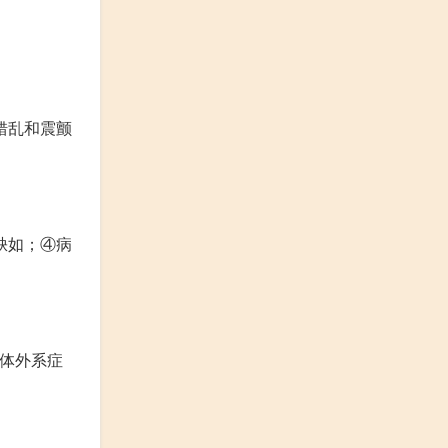
错乱和震颤
缺如；④病
锥体外系症