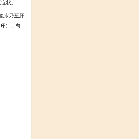
经症状。
腹水乃至肝
F环），肉
。