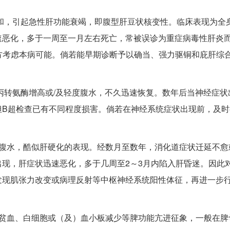
饱和，引起急性肝功能衰竭，即腹型肝豆状核变性。临床表现为全
恶化，多于一周至一月左右死亡，常被误诊为重症病毒性肝炎而按
方考虑本病可能。倘若能早期诊断予以确当、强力驱铜和庇肝综
谷丙转氨酶增高或/及轻度腹水，不久迅速恢复。数年后当神经症状
但B超检查已有不同程度损害。倘若在神经系统症状出现前，及时
和腹水，酷似肝硬化的表现。经数月至数年，消化道症状迁延不愈
现，肝症状迅速恶化，多于几周至2～3月内陷入肝昏迷。因此
发现肌张力改变或病理反射等中枢神经系统阳性体征，再进一步
贫血、白细胞或（及）血小板减少等脾功能亢进征象，一般在脾