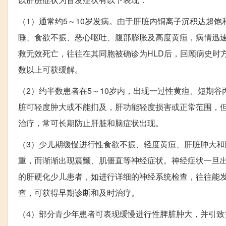
（1）通常约5～10岁发病。由于肝脏内铜离子沉积达超
睡、食欲不振、恶心呕吐、腹部膨胀及高度黄疸，病情迅速
救无效死亡，往往在其同胞被确诊为HLD后，回顾病史时
数以上可获缓解。
（2）约半数患者在5～10岁内，出现一过性黄疸、短期
脏可轻度肿大或不能扪及，肝功能轻度损害或正常范围，
治疗，常可长期防止肝脏和脑症状出现。
（3）少儿期缓慢进行性食欲不振、轻度黄疸、肝脏肿大
重，而渐渐出现震颤、肌僵直等神经症状。神经症状一旦出
的肝硬化少儿患者，如进行详细的神经系统检查，往往能
查，可获得早期诊断和及时治疗。
（4）部分青少年患者可表现缓慢进行性脾脏肿大，并引致