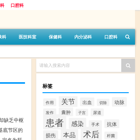
科
口腔科
肤科
医技科室
保健科
内分泌科
口腔科
请输入搜索内容
标签
关节
动脉
出血
作用
切除
囊肿
发作
尿道
子宫
患者
尸检却缺乏中枢
感染
抗体
手术
基底节区的
术后
本品
损伤
杆菌
，定名为肝