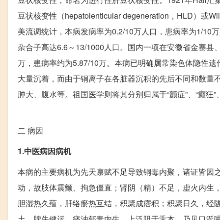
豆状核变性（hepatolenticular degeneration，HLD
美流调统计，本病发病率为0.2/10万人口，患病率为1/10万
杂合子高达6.6～13/1000人口。国内一项在安徽省金寨
万，患病率约为5.87/10万。本病已明确属常染色体隐
大量沉着，而由于铜离子在各脏器沉积的先后不同和数量
肿大、腹水等。祖国医学则将其分别归属于“颤症”、“癫狂”、“
二
病因
1.中医病因病机
本病的主要病机为先天禀赋不足导致铜毒内聚，诸证皆因
动，故肢体震颤、拘急僵直；肾阴（精）不足，虚火内生
胆湿热久蕴，肝络瘀热互结，积聚成痞积；积聚日久，经
土，脾失健运，痰浊郁毒内生，上泛阻于舌本，乃见口涎