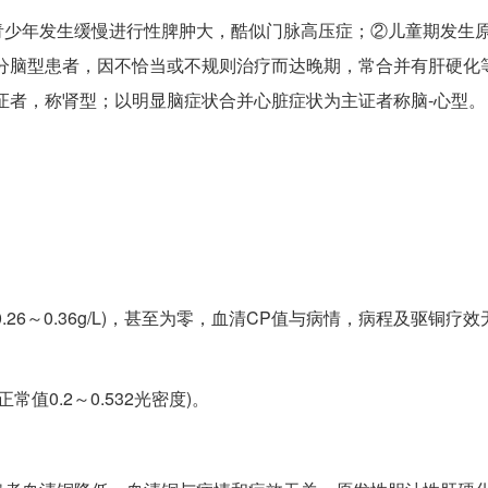
青少年发生缓慢进行性脾肿大，酷似门脉高压症；②儿童期发生
分脑型患者，因不恰当或不规则治疗而达晚期，常合并有肝硬化
证者，称肾型；以明显脑症状合并心脏症状为主证者称脑-心型。
0.26～0.36g/L)，甚至为零，血清CP值与病情，病程及驱铜疗
常值0.2～0.532光密度)。