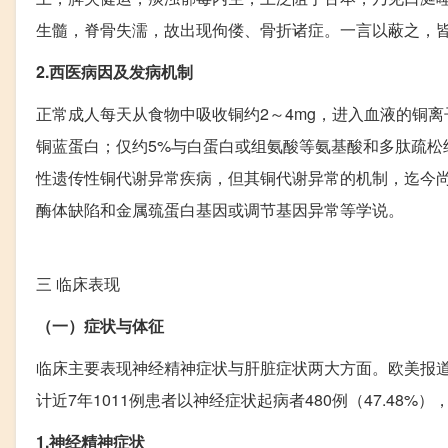
生髓，脊骨失濡，故出现佝偻、骨折诸症。一言以蔽之，
2.西医病因及发病机制
正常成人每天从食物中吸收铜约2～4mg，进入血液的铜离
铜蓝蛋白；仅约5%与白蛋白或组氨酸等氨基酸和多肽疏
性遗传性铜代谢异常疾病，但其铜代谢异常的机制，迄今
酶体缺陷和金属巯蛋白基因或调节基因异常等学说。
三
临床表现
（一）症状与体征
临床主要表现神经精神症状与肝脏症状两大方面。欧美报道
计近7年1011例患者以神经症状起病者480例（47.48%
1.神经精神症状