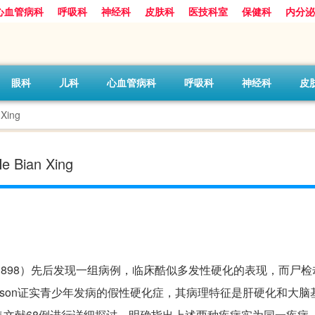
心血管病科
呼吸科
神经科
皮肤科
医技科室
保健科
内分泌
眼科
儿科
心血管病科
呼吸科
神经科
皮
Xing
Bian Xing
trumpel（1898）先后发现一组病例，临床酷似多发性硬化的表现，而
ilson证实青少年发病的假性硬化症，其病理特征是肝硬化和大脑
l汇集文献68例进行详细探讨，明确指出上述两种疾病实为同一疾病