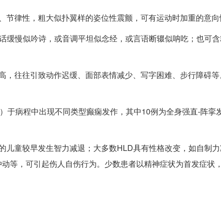
速、节律性，粗大似扑翼样的姿位性震颤，可有运动时加重的意向
说话缓慢似吟诗，或音调平坦似念经，或言语断辍似呐吃；也可含
增高，往往引致动作迟缓、面部表情减少、写字困难、步行障碍等
.6%）于病程中出现不同类型癫痫发作，其中10例为全身强直-阵挛
的儿童较早发生智力减退；大多数HLD具有性格改变，如自制力
冲动等，可引起伤人自伤行为。少数患者以精神症状为首发症状