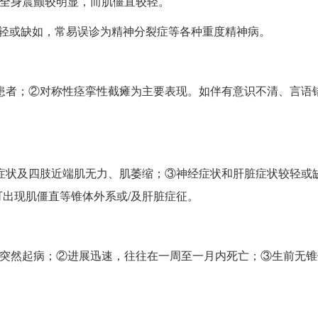
②全身震颤较明显，而肌僵直较轻。
较轻或缺如，常易误诊为精神分裂症等各种重度精神病。
性患者；②对称性痉挛性截瘫为主要表现。如伴有意识不清、言语
节症状及四肢近端肌无力、肌萎缩；③神经症状和肝脏症状较轻或
出现肌僵直等锥体外系或/及肝脏症征。
水突然起病；②进展迅速，往往在一周至一月内死亡；③生前无