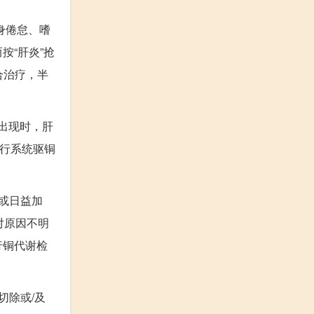
身倦怠、嗜
“肝炎”抢
合治疗，半
出现时，肝
行系统驱铜
或日益加
对原因不明
行铜代谢检
切除或/及