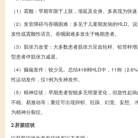
（1）震颤：早期常限于上肢，渐延及全身。多表现为快
（2）发音障碍与吞咽困难：多见于儿童期发病的HLD。
发性或震颤性语言。吞咽困难多发生于晚期患者。
（3）肌张力改变：大多数患者肌张力呈齿轮样、铅管样
型患者伴肌张力减退。
（4）癫痫发作：较少见。总结418例HLD中，11例（2
性运动发作，仅1例为失神发作。
（5）精神症状：早期患者智能多无明显变化，但急性起病
不稳、易激动等；重症可出现抑郁、狂躁、幻觉、妄想、
为精神分裂症。
2.肝脏症状
以肝脏症状为首发症状有以下表现：