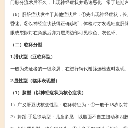
门脉分流术后不久，出现神经症状并迅速恶化，常于短期
（5）肝脏症状发生于其他症状后：①先出现神经症状，
昏迷。②以神经症状获得正确诊断，体检时才发现轻度肝脾肿大或/
眼或裂隙灯在角膜后弹力层周边部可见棕色、灰色环。
（二）临床分型
1.潜伏型（亚临床型）
一般为先证者的一级亲属，在进行铜代谢筛选检查时发现
2.显性型（临床表现型）
（1）脑型（以神经症状为核心症状）
1）广义肝豆状核变性型：临床特征为：①一般于15岁以
2）舞蹈-手足徐动型：儿童多见，以脸面不自主扭动和四