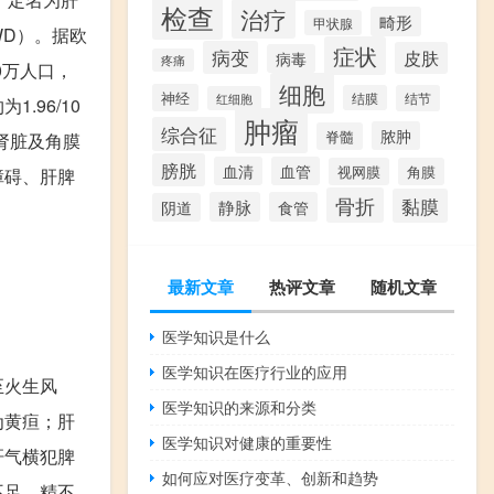
检查
治疗
畸形
甲状腺
e，WD）。据欧
症状
病变
皮肤
病毒
疼痛
10万人口，
细胞
神经
结膜
结节
红细胞
.96/10
肿瘤
综合征
脓肿
脊髓
肾脏及角膜
膀胱
血清
血管
视网膜
角膜
障碍、肝脾
骨折
黏膜
静脉
食管
阴道
最新文章
热评文章
随机文章
医学知识是什么
医学知识在医疗行业的应用
至火生风
医学知识的来源和分类
为黄疸；肝
医学知识对健康的重要性
肝气横犯脾
如何应对医疗变革、创新和趋势
不足，精不