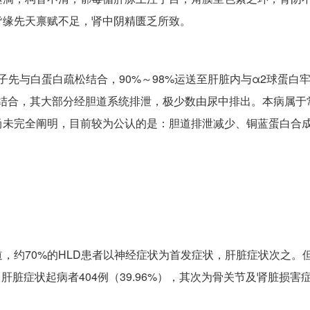
皆缘先天禀赋不足，肾中阴精匮乏所致。
子先与白蛋白疏松结合，90%～98%运送至肝脏内与α2球蛋白
松结合，其大部分经胆道系统排泄，极少数由尿中排出。本病属于
尚未完全阐明，目前较为公认的是：胆道排泄减少、铜蓝蛋白合
，约70%的HLD患者以神经症状为首发症状，肝脏症状次之。
），肝脏症状起病者404例（39.96%），其次为骨关节及肾脏损害