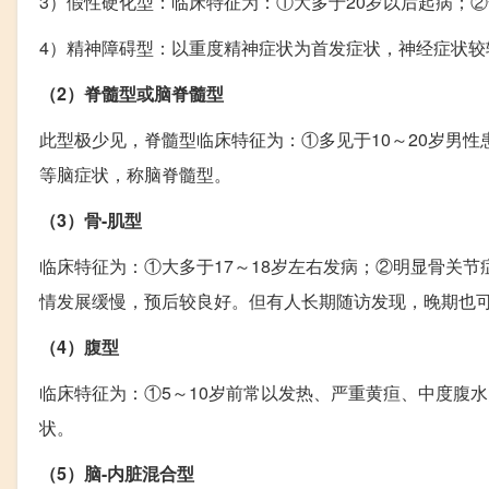
3）假性硬化型：临床特征为：①大多于20岁以后起病；
4）精神障碍型：以重度精神症状为首发症状，神经症状
（2）脊髓型或脑脊髓型
此型极少见，脊髓型临床特征为：①多见于10～20岁男
等脑症状，称脑脊髓型。
（3）骨-肌型
临床特征为：①大多于17～18岁左右发病；②明显骨关
情发展缓慢，预后较良好。但有人长期随访发现，晚期也可
（4）腹型
临床特征为：①5～10岁前常以发热、严重黄疸、中度腹
状。
（5）脑-内脏混合型