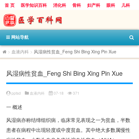
首 页
医学知识百科
消化科
骨科
妇产科
眼科
儿科
心血管病科
呼吸科
神经科
皮肤科
医技科室
保健科
内分泌科
口腔科
网站导航
>
血液内科
>
风湿病性贫血_Feng Shi Bing Xing Pin Xue
风湿病性贫血_Feng Shi Bing Xing Pin Xue
pptsd
血液内科
07-18
371
一
概述
风湿病亦称结缔组织病，临床常见表现之一为贫血，半数
患者在病程中出现轻度或中度贫血。其中绝大多数属慢性