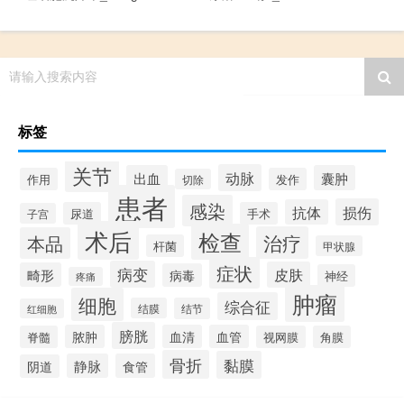
请输入搜索内容
标签
关节
动脉
出血
囊肿
作用
发作
切除
患者
感染
损伤
抗体
尿道
手术
子宫
术后
检查
治疗
本品
杆菌
甲状腺
症状
病变
皮肤
畸形
病毒
神经
疼痛
肿瘤
细胞
综合征
结膜
结节
红细胞
膀胱
脓肿
血清
血管
脊髓
视网膜
角膜
骨折
黏膜
静脉
食管
阴道