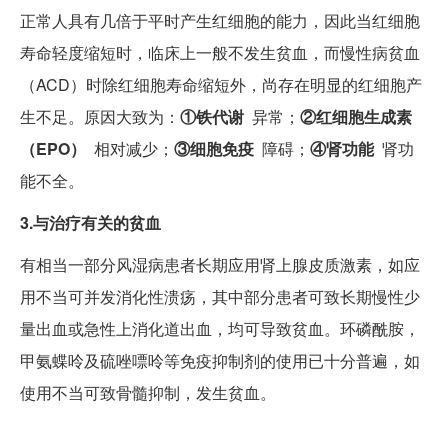
正常人具有几倍于平时产生红细胞的能力，因此当红细胞
寿命轻度缩短时，临床上一般不发生贫血，而慢性病贫血
（ACD）时除红细胞寿命缩短外，尚存在明显的红细胞产
生不足。原因大致为：
①铁代谢
异常；
②红细胞生成素
（EPO）
相对减少；
③细胞免疫
障碍；
④肾功能
肾功
能不全。
3.与治疗有关的贫血
有相当一部分风湿病患者长期应用肾上腺皮质激素，如应
用不当可并发消化性溃疡，其中部分患者可致长期慢性少
量出血或急性上消化道出血，均可导致贫血。环磷酰胺，
甲氨蝶呤及硫唑嘌呤等免疫抑制剂的使用已十分普遍，如
使用不当可致骨髓抑制，发生贫血。