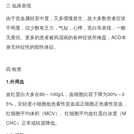
三
临床表现
由于贫血属轻至中度，又多缓慢发生，故大多数患者症状
不明显，仅少数有乏力，气短，心悸，苍白等表现，一般
无黄疸。更多的患者被风湿病的各种症状所掩盖，ACD本
身无特征性的阳性体征。
四
检查
1.外周血
血红蛋白大多在80～100g/L，血细胞比容下降为30%～3
5%，呈轻度小细胞低色素性贫血或正细胞正色素性贫血，
红细胞平均体积（MCV）、红细胞平均血红蛋白浓度（M
CHC）正常或轻度降低。