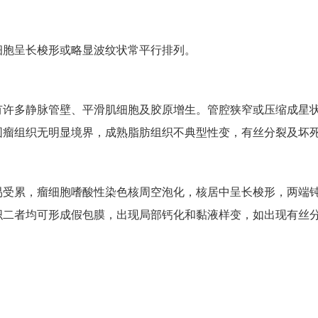
细胞呈长梭形或略显波纹状常平行排列。
有许多静脉管壁、平滑肌细胞及胶原增生。管腔狭窄或压缩成星
围瘤组织无明显境界，成熟脂肪组织不典型性变，有丝分裂及坏
易受累，瘤细胞嗜酸性染色核周空泡化，核居中呈长梭形，两端
织二者均可形成假包膜，出现局部钙化和黏液样变，如出现有丝