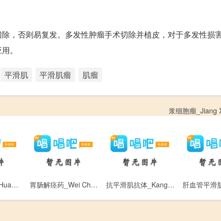
切除，否则易复发。多发性肿瘤手术切除并植皮，对于多发性损
应用。
平滑肌
平滑肌瘤
肌瘤
浆细胞瘤_Jiang Xi
黄嘌呤类药物_Huang Piao Ling Lei Yao Wu
胃肠解痉药_Wei Chang Jie Jing Yao
抗平滑肌抗体_Kang Ping Hua Ji Kang Ti