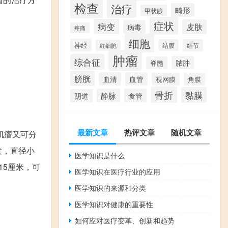
检查
治疗
畸形
甲状腺
症状
病变
皮肤
病毒
疼痛
细胞
神经
结膜
结节
红细胞
肿瘤
综合征
脓肿
脊髓
膀胱
血清
血管
视网膜
角膜
骨折
黏膜
静脉
食管
阴道
最新文章
热评文章
随机文章
肌瘤又可分
发，直径小
医学知识是什么
15厘米，可
医学知识在医疗行业的应用
医学知识的来源和分类
医学知识对健康的重要性
如何应对医疗变革、创新和趋势