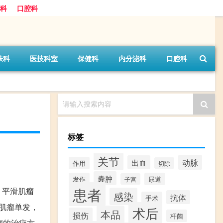
科
口腔科
肤科
医技科室
保健科
内分泌科
口腔科
请输入搜索内容
标签
关节
动脉
出血
作用
切除
囊肿
发作
尿道
子宫
患者
。平滑肌瘤
感染
抗体
手术
肌瘤单发，
术后
本品
损伤
杆菌
瘤的治疗方