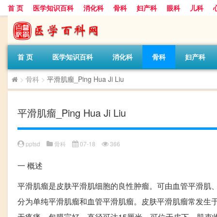
首 页
医学知识百科
消化科
骨科
妇产科
眼科
儿科
首 页
医学知识百科
消化科
骨科
妇产科
>
骨科
>
平滑肌瘤_Ping Hua Ji Liu
平滑肌瘤_Ping Hua Ji Liu
pptsd
骨科
07-18
366
一
概述
平滑肌瘤是皮肤平滑肌细胞的良性肿瘤。可由血管平滑肌
分为单纯平滑肌瘤和血管平滑肌瘤。皮肤平滑肌瘤常发生
无疼痛，包膜完好，直径可达15厘米，可位于皮下，肌束