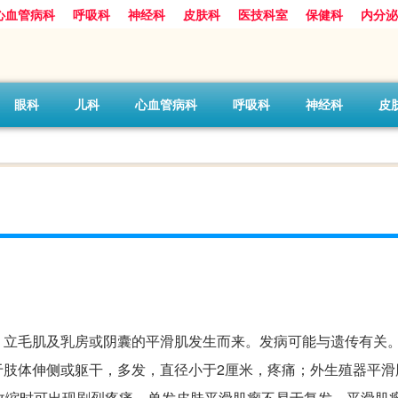
心血管病科
呼吸科
神经科
皮肤科
医技科室
保健科
内分泌
眼科
儿科
心血管病科
呼吸科
神经科
皮
、立毛肌及乳房或阴囊的平滑肌发生而来。发病可能与遗传有关
于肢体伸侧或躯干，多发，直径小于2厘米，疼痛；外生殖器平滑
收缩时可出现剧烈疼痛，单发皮肤平滑肌瘤不易于复发。平滑肌