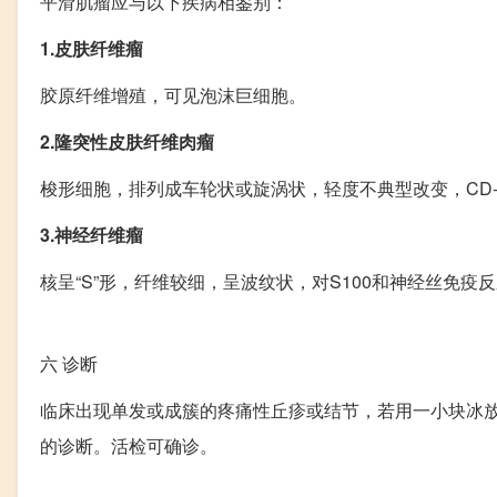
平滑肌瘤应与以下疾病相鉴别：
1.皮肤纤维瘤
胶原纤维增殖，可见泡沫巨细胞。
2.隆突性皮肤纤维肉瘤
梭形细胞，排列成车轮状或旋涡状，轻度不典型改变，CD-
3.神经纤维瘤
核呈“S”形，纤维较细，呈波纹状，对S100和神经丝免疫
六
诊断
临床出现单发或成簇的疼痛性丘疹或结节，若用一小块冰
的诊断。活检可确诊。