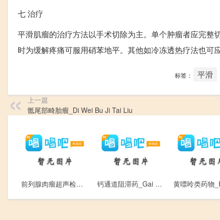
七
治疗
平滑肌瘤的治疗方法以手术切除为主。单个肿瘤者应完整
时为缓解疼痛可服用硝苯地平。其他如冷冻透热疗法也可
平滑
标签：
上一篇
骶尾部畸胎瘤_Di Wei Bu Ji Tai Liu
前列腺肉瘤超声检查_Qian Lie Xian Rou Liu Chao Sheng Jian Cha
钙通道阻滞药_Gai Tong Dao Zu Zhi Yao