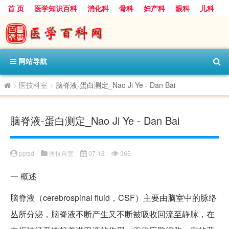
首 页
医学知识百科
消化科
骨科
妇产科
眼科
儿科
心血管病科
呼吸科
神经科
皮肤科
医技科室
保健科
内分泌科
口腔科
网站导航
>
医技科室
>
脑脊液-蛋白测定_Nao Ji Ye - Dan Bai
脑脊液-蛋白测定_Nao Ji Ye - Dan Bai
pptsd
医技科室
07-18
365
一
概述
脑脊液（cerebrospinal fluid，CSF）主要由脑室中的脉络
丛所分泌，脑脊液不断产生又不断被吸收回流至静脉，在