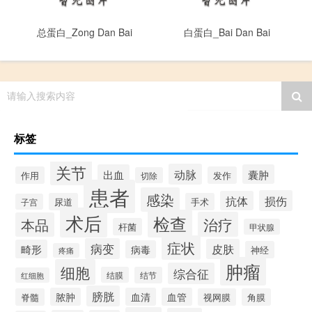
总蛋白_Zong Dan Bai
白蛋白_Bai Dan Bai
请输入搜索内容
标签
关节
动脉
出血
囊肿
作用
发作
切除
患者
感染
损伤
抗体
尿道
手术
子宫
术后
检查
治疗
本品
杆菌
甲状腺
症状
病变
皮肤
畸形
病毒
神经
疼痛
肿瘤
细胞
综合征
结膜
结节
红细胞
膀胱
脓肿
血清
血管
脊髓
视网膜
角膜