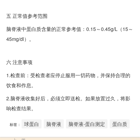
五
正常值参考范围
脑脊液中蛋白质含量的正常参考值：0.15～0.45g/L（15～
45mg/dl）。
六
注意事项
1.检查前：受检查者应停止服用一切药物，并保持合理的
饮食和作息。
2.脑脊液收集好后，必须立即送检。如果放置过久，将影
响检查结果。
球蛋白
脑脊液
脑脊液-蛋白测定
蛋白质
标签：