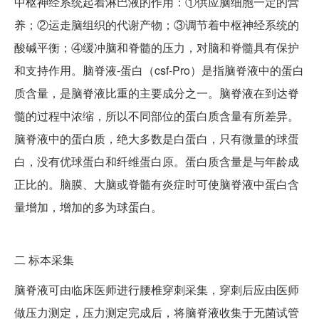
中枢神经系统起着淋巴液的作用：①供应脑细胞一定的营
养；②运走脑组织的代谢产物；③调节着中枢神经系统的
酸碱平衡；④缓冲脑和脊髓的压力，对脑和脊髓具有保护
和支持作用。脑脊液-蛋白（csf-Pro）是指脑脊液中的蛋白
质含量，是脑脊液比重的主要成分之一。脑脊液在到达脊
髓的过程中浓缩，所以不同部位的蛋白质含量有所差异。
脑脊液中的蛋白质，绝大多数是白蛋白，只有微量的球蛋
白，没有优球蛋白和纤维蛋白原。蛋白质含量是与年龄成
正比的。脑膜、大脑或脊髓有炎症时可使脑脊液中蛋白含
量增加，增加的多为球蛋白。
二
标本采集
脑脊液可由临床医师进行腰椎穿刺采集，穿刺后应由医师
做压力测定，压力测定完成后，将脑脊液收集于无菌试管