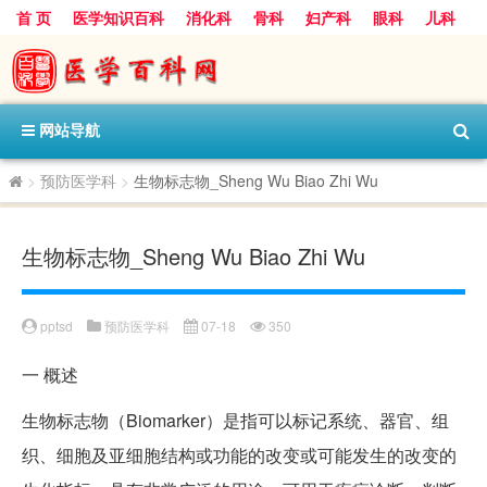
首 页
医学知识百科
消化科
骨科
妇产科
眼科
儿科
心血管病科
呼吸科
神经科
皮肤科
医技科室
保健科
内分泌科
口腔科
网站导航
>
预防医学科
>
生物标志物_Sheng Wu Biao Zhi Wu
生物标志物_Sheng Wu Biao Zhi Wu
pptsd
预防医学科
07-18
350
一
概述
生物标志物（Biomarker）是指可以标记系统、器官、组
织、细胞及亚细胞结构或功能的改变或可能发生的改变的