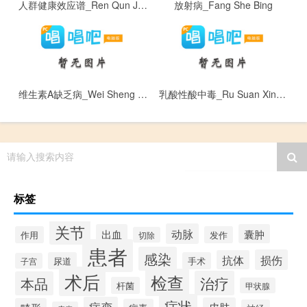
人群健康效应谱_Ren Qun Jian Kang Xiao Ying Pu
放射病_Fang She Bing
维生素A缺乏病_Wei Sheng Su A Que Fa Bing
乳酸性酸中毒_Ru Suan Xing Suan Zhong Du
请输入搜索内容
标签
关节
动脉
出血
囊肿
作用
发作
切除
患者
感染
损伤
抗体
尿道
手术
子宫
术后
检查
治疗
本品
杆菌
甲状腺
症状