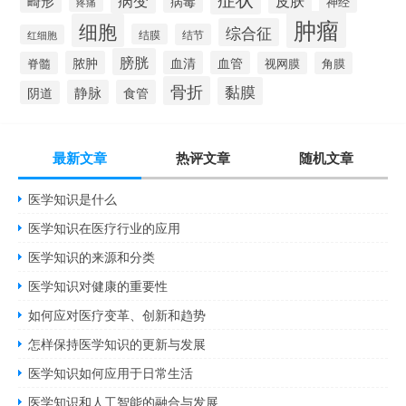
病变
皮肤
畸形
病毒
神经
疼痛
肿瘤
细胞
综合征
结膜
结节
红细胞
膀胱
脓肿
血清
血管
脊髓
视网膜
角膜
骨折
黏膜
静脉
食管
阴道
最新文章
热评文章
随机文章
医学知识是什么
医学知识在医疗行业的应用
医学知识的来源和分类
医学知识对健康的重要性
如何应对医疗变革、创新和趋势
怎样保持医学知识的更新与发展
医学知识如何应用于日常生活
医学知识和人工智能的融合与发展