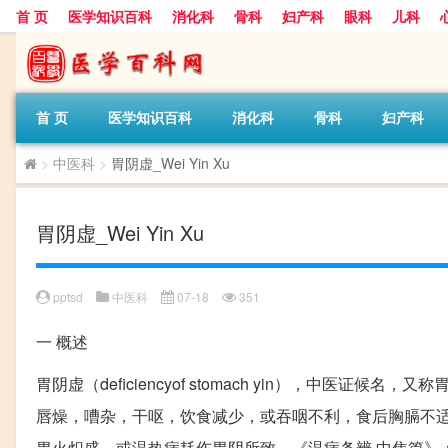
首 页
医学知识百科
消化科
骨科
妇产科
眼科
儿科
首 页
医学知识百科
消化科
骨科
妇产科
>
中医科
>
胃阴虚_Wei Yin Xu
胃阴虚_Wei Yin Xu
pptsd
中医科
07-18
351
一
概述
胃阴虚（deficiencyof stomach yin），中
唇燥，嘈杂，干呕，饮食减少，或吞咽不利，食后胸膈不
胃火炽盛，或温热病耗伤胃阴所致。《温病条辨·中焦篇》：