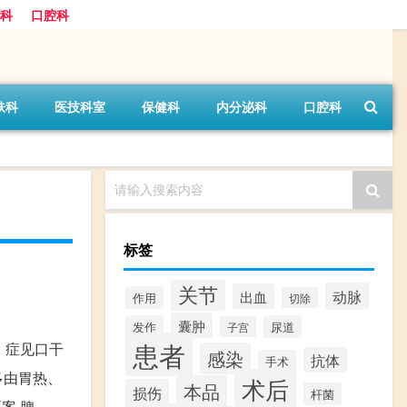
科
口腔科
肤科
医技科室
保健科
内分泌科
口腔科
请输入搜索内容
标签
关节
动脉
出血
作用
切除
囊肿
发作
尿道
子宫
患者
》。症见口干
感染
抗体
手术
多由胃热、
术后
本品
损伤
杆菌
案·脾