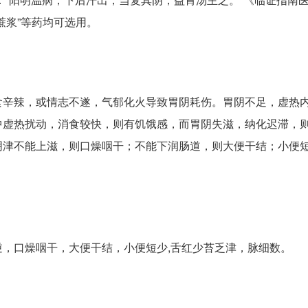
蔗浆”等药均可选用。
食辛辣，或情志不遂，气郁化火导致胃阴耗伤。胃阴不足，虚热
中虚热扰动，消食较快，则有饥饿感，而胃阴失滋，纳化迟滞，
阴津不能上滋，则口燥咽干；不能下润肠道，则大便干结；小便
，口燥咽干，大便干结，小便短少,舌红少苔乏津，脉细数。