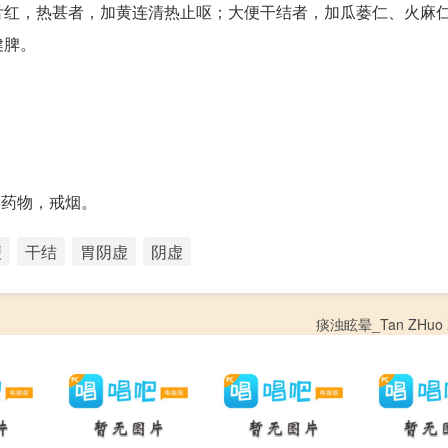
舌红，热甚者，加黄连清热止呕；大便干结者，加瓜蒌仁、火麻
健脾。
燥药物，戒烟。
便
干结
胃阴虚
阴虚
痰浊眩晕_Tan ZHuo X