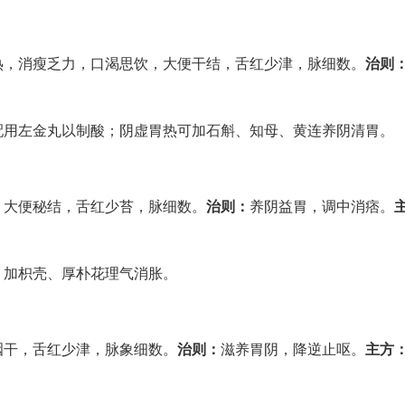
热，消瘦乏力，口渴思饮，大便干结，舌红少津，脉细数。
治则
配用左金丸以制酸；阴虚胃热可加石斛、知母、黄连养阴清胃。
，大便秘结，舌红少苔，脉细数。
治则：
养阴益胃，调中消痞。
，加枳壳、厚朴花理气消胀。
咽干，舌红少津，脉象细数。
治则：
滋养胃阴，降逆止呕。
主方