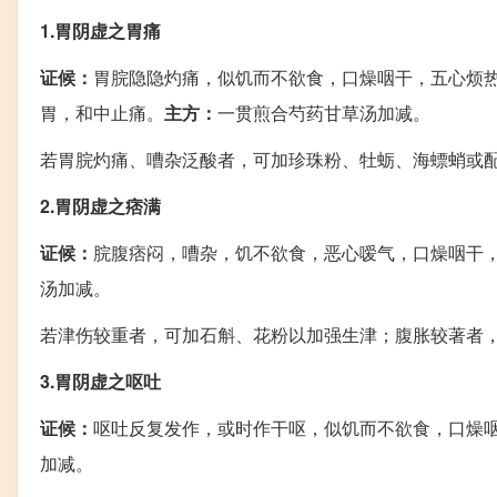
1.胃阴虚之胃痛
证候：
胃脘隐隐灼痛，似饥而不欲食，口燥咽干，五心烦
胃，和中止痛。
主方：
一贯煎合芍药甘草汤加减。
若胃脘灼痛、嘈杂泛酸者，可加珍珠粉、牡蛎、海螵蛸或
2.胃阴虚之痞满
证候：
脘腹痞闷，嘈杂，饥不欲食，恶心嗳气，口燥咽干
汤加减。
若津伤较重者，可加石斛、花粉以加强生津；腹胀较著者
3.胃阴虚之呕吐
证候：
呕吐反复发作，或时作干呕，似饥而不欲食，口燥
加减。