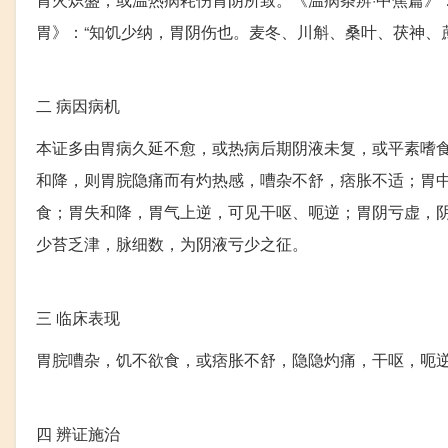
胃》：“知饥少纳，胃阴伤也。麦冬、川斛、桑叶、茯神、
二
病因病机
本证多由胃病久延不愈，或热病后期阴液未复，或平素嗜
和降，则胃脘隐痛而有灼热感，嘈杂不舒，痞胀不适；胃
食；胃失和降，胃气上逆，可见干呕、呃逆；胃阴亏虚，
少苔乏津，脉细数，为阴液亏少之征。
三
临床表现
胃脘嘈杂，饥不欲食，或痞胀不舒，隐隐灼痛，干呕，呃逆
四
辨证施治