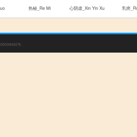
uo
热秘_Re Mi
心阴虚_Xin Yin Xu
乳痨_Ru
05009492号
.