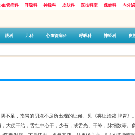
心血管病科
呼吸科
神经科
皮肤科
医技科室
保健科
内分泌
眼科
儿科
心血管病科
呼吸科
神经科
皮
医证候名，又称胃阴不足，指胃的阴液不足所出现的证候。见《类证治裁·脾胃
适，大便干结，舌红中心干，少苔，或舌光、干绛，脉细数等。
“阳明温病，下后汗出，当复其阴，益胃汤主之。”《临证指南医