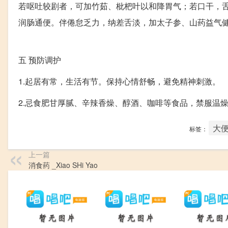
若呕吐较剧者，可加竹茹、枇杷叶以和降胃气；若口干，
润肠通便。伴倦怠乏力，纳差舌淡，加太子参、山药益气
五
预防调护
1.起居有常，生活有节。保持心情舒畅，避免精神刺激。
2.忌食肥甘厚腻、辛辣香燥、醇酒、咖啡等食品，禁服温
大
标签：
上一篇
消食药 _Xiao SHi Yao