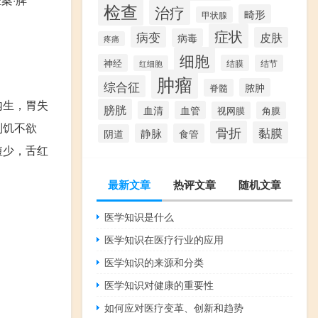
检查
治疗
畸形
甲状腺
症状
病变
皮肤
病毒
疼痛
细胞
神经
结膜
结节
红细胞
肿瘤
综合征
脓肿
脊髓
内生，胃失
膀胱
血清
血管
视网膜
角膜
则饥不欲
骨折
黏膜
静脉
食管
阴道
短少，舌红
最新文章
热评文章
随机文章
医学知识是什么
医学知识在医疗行业的应用
医学知识的来源和分类
医学知识对健康的重要性
如何应对医疗变革、创新和趋势