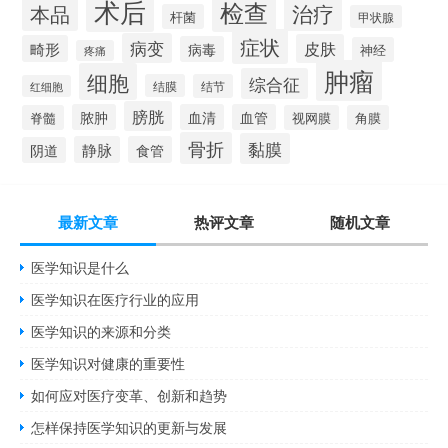
术后
检查
治疗
本品
杆菌
甲状腺
症状
病变
皮肤
畸形
病毒
神经
疼痛
肿瘤
细胞
综合征
结膜
结节
红细胞
膀胱
脓肿
血清
血管
脊髓
视网膜
角膜
骨折
黏膜
静脉
食管
阴道
最新文章
热评文章
随机文章
医学知识是什么
医学知识在医疗行业的应用
医学知识的来源和分类
医学知识对健康的重要性
如何应对医疗变革、创新和趋势
怎样保持医学知识的更新与发展