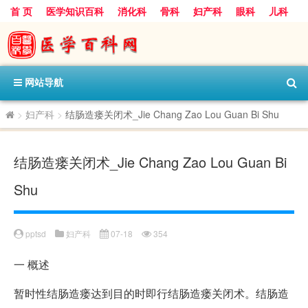
首 页
医学知识百科
消化科
骨科
妇产科
眼科
儿科
心血管病科
呼吸科
神经科
皮肤科
医技科室
保健科
内分泌科
口腔科
网站导航
>
妇产科
>
结肠造瘘关闭术_Jie Chang Zao Lou Guan Bi Shu
结肠造瘘关闭术_Jie Chang Zao Lou Guan Bi
Shu
pptsd
妇产科
07-18
354
一
概述
暂时性结肠造瘘达到目的时即行结肠造瘘关闭术。结肠造