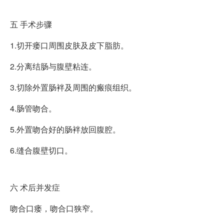
五
手术步骤
1.切开瘘口周围皮肤及皮下脂肪。
2.分离结肠与腹壁粘连。
3.切除外置肠袢及周围的瘢痕组织。
4.肠管吻合。
5.外置吻合好的肠袢放回腹腔。
6.缝合腹壁切口。
六
术后并发症
吻合口瘘，吻合口狭窄。