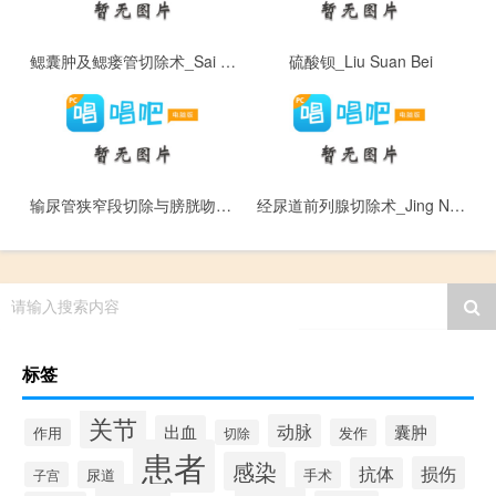
鳃囊肿及鳃瘘管切除术_Sai Nang Zhong Ji Sai Lou Guan Qie Chu Shu
硫酸钡_Liu Suan Bei
输尿管狭窄段切除与膀胱吻合术_Shu Niao Guan Xia Zhai Duan Qie Chu Yu Bang Guang Wen He Shu
经尿道前列腺切除术_Jing Niao Dao Qian Lie Xian Qie Chu Shu
请输入搜索内容
标签
关节
动脉
出血
囊肿
作用
发作
切除
患者
感染
损伤
抗体
尿道
手术
子宫