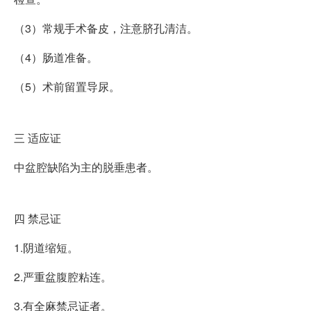
（3）常规手术备皮，注意脐孔清洁。
（4）肠道准备。
（5）术前留置导尿。
三
适应证
中盆腔缺陷为主的脱垂患者。
四
禁忌证
1.阴道缩短。
2.严重盆腹腔粘连。
3.有全麻禁忌证者。