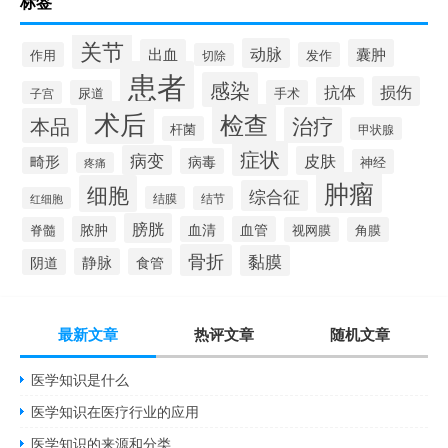
标签
关节
动脉
出血
囊肿
作用
发作
切除
患者
感染
损伤
抗体
尿道
手术
子宫
术后
检查
治疗
本品
杆菌
甲状腺
症状
病变
皮肤
畸形
病毒
神经
疼痛
肿瘤
细胞
综合征
结膜
结节
红细胞
膀胱
脓肿
血清
血管
脊髓
视网膜
角膜
骨折
黏膜
静脉
食管
阴道
最新文章
热评文章
随机文章
医学知识是什么
医学知识在医疗行业的应用
医学知识的来源和分类