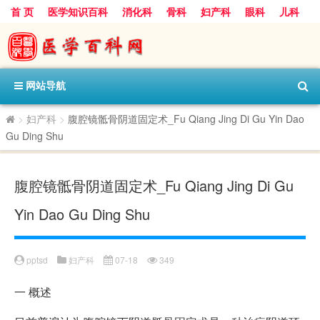
首 页
医学知识百科
消化科
骨科
妇产科
眼科
儿科
心血管病科
呼吸科
神经科
皮肤科
医技科室
保健科
内分泌科
口腔科
网站导航
>
妇产科
>
腹腔镜骶骨阴道固定术_Fu Qiang Jing Di Gu Yin Dao
Gu Ding Shu
腹腔镜骶骨阴道固定术_Fu Qiang Jing Di Gu
Yin Dao Gu Ding Shu
pptsd
妇产科
07-18
349
一
概述