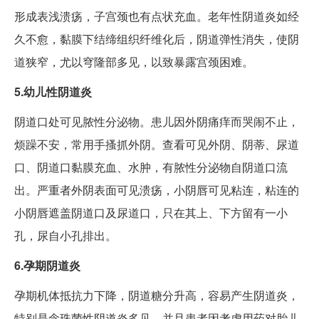
形成表浅溃疡，子宫颈也有点状充血。老年性阴道炎如经
久不愈，黏膜下结缔组织纤维化后，阴道弹性消失，使阴
道狭窄，尤以穹隆部多见，以致暴露宫颈困难。
5.幼儿性阴道炎
阴道口处可见脓性分泌物。患儿因外阴痛痒而哭闹不止，
烦躁不安，常用手搔抓外阴。查看可见外阴、阴蒂、尿道
口、阴道口黏膜充血、水肿，有脓性分泌物自阴道口流
出。严重者外阴表面可见溃疡，小阴唇可见粘连，粘连的
小阴唇遮盖阴道口及尿道口，只在其上、下方留有一小
孔，尿自小孔排出。
6.孕期阴道炎
孕期机体抵抗力下降，阴道糖分升高，容易产生阴道炎，
特别是念珠菌性阴道炎多见，并且患者因考虑用药对胎儿