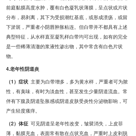
前庭黏膜高度水肿，覆有白色凝乳状薄膜，呈点状或片状
分布，易剥离，其下为受损潮红基底，或形成溃疡，或留
下淤斑，严重者小阴唇肿胀粘连。但白带并不都具有上述
典型特征，从水样直至凝乳样白带均可出现，如有的完全
是一些稀薄清澈的浆液性渗出物，其中常含有白色片状
物。
4.老年性阴道炎
（1）症状
主要为白带增多，多为黄水样，严重者可为脓
性，有臭味，有时为淡血性，甚至发生少量阴道流血。常
伴有下腹及阴道坠胀感或阴道皮肤受炎性分泌物影响，可
产生轻度瘙痒。
（2）体征
可见阴道呈老年性改变，皱襞消失，上皮菲
薄，黏膜充血，表面常有散在点状充血，严重时上皮剥脱