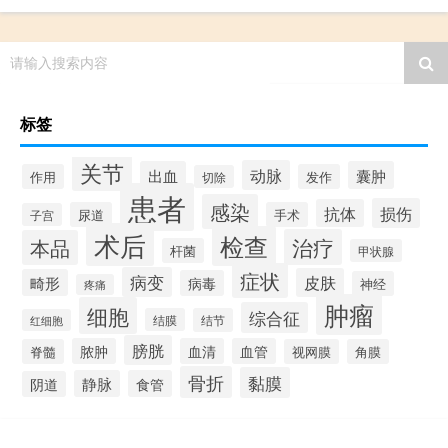
请输入搜索内容
标签
关节
动脉
出血
囊肿
作用
发作
切除
患者
感染
损伤
抗体
尿道
手术
子宫
术后
检查
治疗
本品
杆菌
甲状腺
症状
病变
皮肤
畸形
病毒
神经
疼痛
肿瘤
细胞
综合征
结膜
结节
红细胞
膀胱
脓肿
血清
血管
脊髓
视网膜
角膜
骨折
黏膜
静脉
食管
阴道