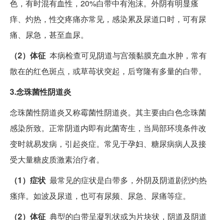
色，有时混有血性，20%白带中有泡沫。外阴有明显瘙
痒、灼热，性交疼痛亦常见，感染累及尿道口时，可有尿
痛、尿急，甚至血尿。
（2）体征
本病检查可见阴道与宫颈黏膜充血水肿，常有
散在的红色斑点，或草苺状突起，后穹隆有多量的白带。
3.念珠菌性阴道炎
念珠菌性阴道炎又称霉菌性阴道炎。其主要由白色念珠菌
感染所致。正常阴道内即有此菌寄生，当局部环境条件改
变时就易发病，引起炎症。常见于孕妇、糖尿病病人及接
受大量糖皮质激素治疗者。
（1）症状
最常见的症状是白带多，外阴及阴道剧烈灼热
瘙痒。如波及尿道，也可有尿频、尿急、尿痛等症。
（2）体征
典型的白带呈凝乳状或为片块状，阴道及阴道