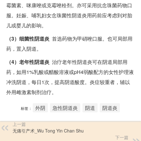
霉菌素、咪康唑或克霉唑栓剂。亦可采用抗念珠菌药物口
服。妊娠、哺乳妇女念珠菌性阴道炎用药前应考虑到对胎
儿或婴儿的影响。
（3）细菌性阴道炎
首选药物为甲硝唑口服。也可局部用
药，置入阴道。
（4）老年性阴道炎
治疗老年性阴道炎可在阴道局部用
药，如用1%乳酸或醋酸溶液或pH4弱酸配方的女性护理液
冲洗阴道，每日1次，提高阴道酸度。炎症较重者，辅以
外用雌激素制剂治疗。
外阴
急性阴道炎
阴道
阴道炎
标签：
上一篇
无痛引产术_Wu Tong Yin Chan Shu
下一篇