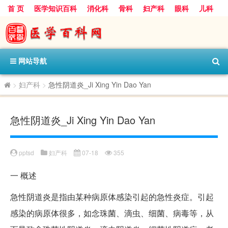
首 页
医学知识百科
消化科
骨科
妇产科
眼科
儿科
心血管病科
呼吸科
神经科
皮肤科
医技科室
保健科
内分泌科
口腔科
网站导航
>
妇产科
>
急性阴道炎_Ji Xing Yin Dao Yan
急性阴道炎_Ji Xing Yin Dao Yan
pptsd
妇产科
07-18
355
一
概述
急性阴道炎是指由某种病原体感染引起的急性炎症。引起
感染的病原体很多，如念珠菌、滴虫、细菌、病毒等，从