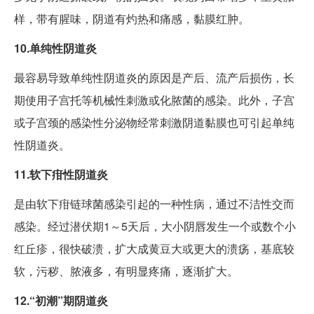
样，带有腥味，阴道有灼热和痛感，黏膜红肿。
10.单纯性阴道炎
最容易导致单纯性阴道炎的原因是产后、流产后损伤，长
期使用子宫托等机械性刺激或化脓菌的感染。此外，子宫
或子宫颈的感染性分泌物经常刺激阴道黏膜也可引起单纯
性阴道炎。
11.软下疳性阴道炎
是由软下疳链球菌感染引起的一种性病，通过不洁性交而
感染。经过潜伏期1～5天后，大小阴唇发生一个或数个小
红丘疹，很快破溃，扩大成黄豆大或更大的溃疡，基底较
软，污秽、脓液多，有明显疼痛，逐渐扩大。
12.“初潮”期阴道炎