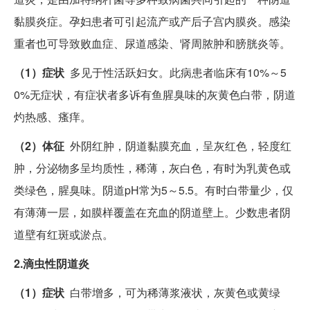
黏膜炎症。孕妇患者可引起流产或产后子宫内膜炎。感染
重者也可导致败血症、尿道感染、肾周脓肿和膀胱炎等。
（1）症状
多见于性活跃妇女。此病患者临床有10%～5
0%无症状，有症状者多诉有鱼腥臭味的灰黄色白带，阴道
灼热感、瘙痒。
（2）体征
外阴红肿，阴道黏膜充血，呈灰红色，轻度红
肿，分泌物多呈均质性，稀薄，灰白色，有时为乳黄色或
类绿色，腥臭味。阴道pH常为5～5.5。有时白带量少，仅
有薄薄一层，如膜样覆盖在充血的阴道壁上。少数患者阴
道壁有红斑或淤点。
2.滴虫性阴道炎
（1）症状
白带增多，可为稀薄浆液状，灰黄色或黄绿