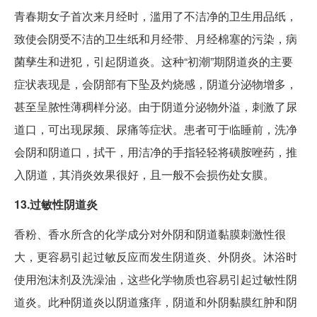
青春期女子首次来月经时，滥用了不洁净的卫生用品纸，
致使会阴受不洁的卫生纸和月经带、月经棉塞的污染，病
菌孳生和进犯，引起阴道炎。这种“初潮”期阴道炎的主要
症状表现是，会阴部有下坠及灼烧感，阴道分泌物增多，
甚至呈脓性薄稠样分泌。由于阴道分泌物外溢，刺激了尿
道口，可出现尿频、尿痛等症状。患者可于临睡前，洗净
会阴和阴道口，拭干，用洁净的手指轻轻将磺胺唑药，推
入阴道，其消炎效果很好，且一般不会损伤处女膜。
13.过敏性阴道炎
香粉、香水所含的化学成分对外阴和阴道黏膜刺激性很
大，更容易引起过敏反应而发生阴道炎、外阴炎。沐浴时
使用泡沫剂及洗澡油，这些化学物质也容易引起过敏性阴
道炎。此种阴道炎以阴道瘙痒，阴道和外阴黏膜红肿和阴