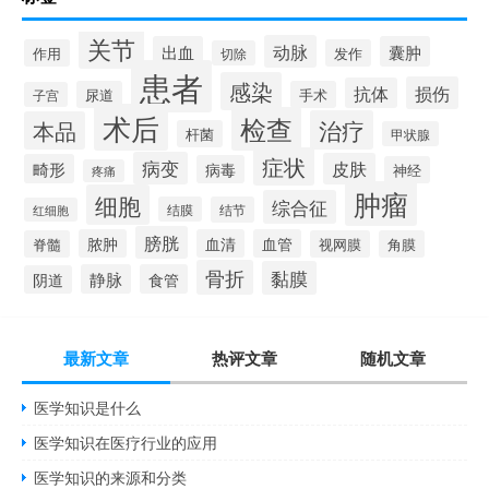
关节
动脉
出血
囊肿
作用
发作
切除
患者
感染
损伤
抗体
尿道
手术
子宫
术后
检查
治疗
本品
杆菌
甲状腺
症状
病变
皮肤
畸形
病毒
神经
疼痛
肿瘤
细胞
综合征
结膜
结节
红细胞
膀胱
脓肿
血清
血管
脊髓
视网膜
角膜
骨折
黏膜
静脉
食管
阴道
最新文章
热评文章
随机文章
医学知识是什么
医学知识在医疗行业的应用
医学知识的来源和分类