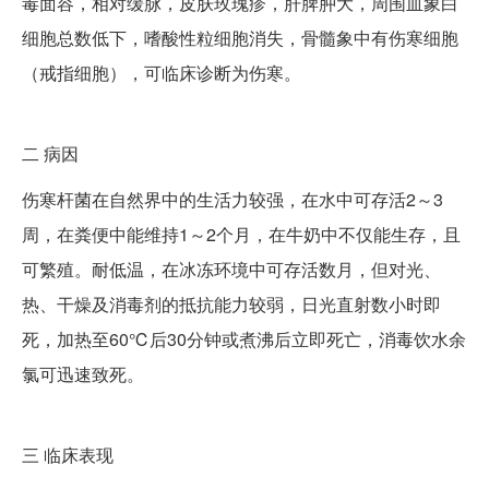
毒面容，相对缓脉，皮肤玫瑰疹，肝脾肿大，周围血象白
细胞总数低下，嗜酸性粒细胞消失，骨髓象中有伤寒细胞
（戒指细胞），可临床诊断为伤寒。
二
病因
伤寒杆菌在自然界中的生活力较强，在水中可存活2～3
周，在粪便中能维持1～2个月，在牛奶中不仅能生存，且
可繁殖。耐低温，在冰冻环境中可存活数月，但对光、
热、干燥及消毒剂的抵抗能力较弱，日光直射数小时即
死，加热至60℃后30分钟或煮沸后立即死亡，消毒饮水余
氯可迅速致死。
三
临床表现