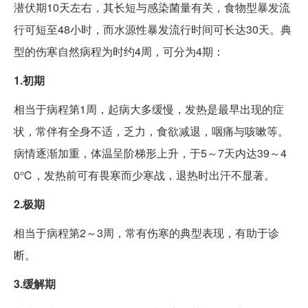
潜伏期10天左右，其长短与感染菌量有关，食物型暴发流
行可短至48小时，而水源性暴发流行时间可长达30天。典
型的伤寒自然病程为时约4周，可分为4期：
1.初期
相当于病程第1周，起病大多缓慢，发热是最早出现的症
状，常伴有全身不适，乏力，食欲减退，咽痛与咳嗽等。
病情逐渐加重，体温呈阶梯形上升，于5～7天内达39～4
0℃，发热前可有畏寒而少寒战，退热时出汗不显著。
2.极期
相当于病程第2～3周，常有伤寒的典型表现，有助于诊
断。
3.缓解期