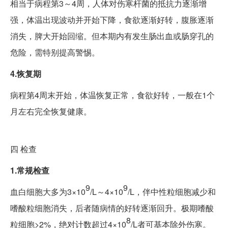
相当于病程第3～4周，人体对伤寒杆菌的抵抗力逐渐增
强，体温出现波动并开始下降，食欲逐渐好转，腹胀逐渐
消失，脾大开始回缩。但本期内有发生肠出血或肠穿孔的
危险，需特别提高警惕。
4.恢复期
病程第4周末开始，体温恢复正常，食欲好转，一般在1个
月左右完全恢复健康。
四
检查
1.常规检查
9
9
血白细胞大多为3×10
/L～4×10
/L，伴中性粒细胞减少和
嗜酸粒细胞消失，后者随病情的好转逐渐回升。极期嗜酸
8
粒细胞>2%，绝对计数超过4×10
/L者可基本除外伤寒。