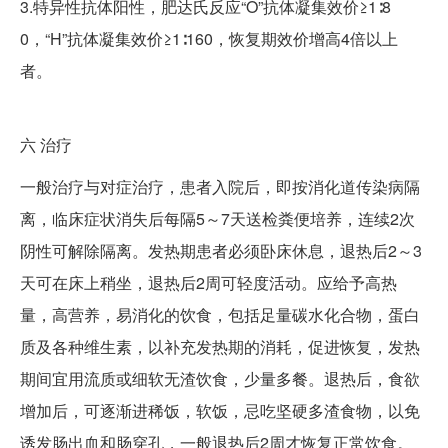
3.特异性抗体阳性，肥达氏反应“O”抗体凝集效价≥1∶8
0，“H”抗体凝集效价≥1∶160，恢复期效价增高4倍以上
者。
六
治疗
一般治疗与对症治疗，患者入院后，即按消化道传染病隔
离，临床症状消失后每隔5～7天送检粪便培养，连续2次
阴性可解除隔离。发热期患者必须卧床休息，退热后2～3
天可在床上稍坐，退热后2周可轻度活动。应给予高热
量，高营养，易消化的饮食，包括足量碳水化合物，蛋白
质及各种维生素，以补充发热期的消耗，促进恢复，发热
期间宜用流质或细软无渣饮食，少量多餐。退热后，食欲
增加后，可逐渐进稀饭，软饭，忌吃坚硬多渣食物，以免
诱发肠出血和肠穿孔，一般退热后2周才恢复正常饮食。