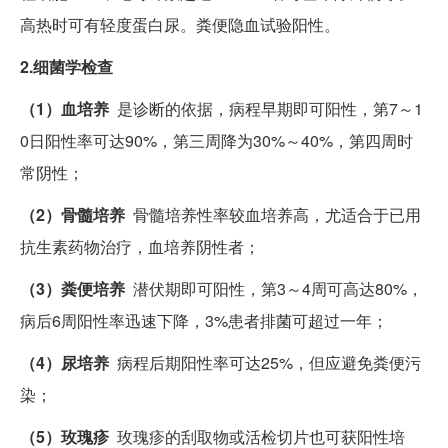
高热时可有轻度蛋白尿。粪便隐血试验阳性。
2.细菌学检查
（1）血培养
是诊断的依据，病程早期即可阳性，第7～1
0日阳性率可达90%，第三周降为30%～40%，第四周时
常阴性；
（2）骨髓培养
骨髓培养性率较血培养高，尤适合于已用
抗生素药物治疗，血培养阴性者；
（3）粪便培养
潜伏期即可阳性，第3～4周可高达80%，
病后6周阳性率迅速下降，3%患者排菌可超过一年；
（4）尿培养
病程后期阳性率可达25%，但应避免粪便污
染；
（5）玫瑰疹
玫瑰疹的刮取物或活检切片也可获阳性培