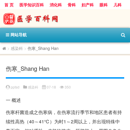
首 页
医学知识百科
消化科
骨科
妇产科
眼科
儿科
心血管病科
呼吸科
神经科
皮肤科
医技科室
保健科
内分泌科
口腔科
网站导航
>
感染科
>
伤寒_Shang Han
伤寒_Shang Han
pptsd
感染科
07-18
350
一
概述
伤寒杆菌造成之伤寒病，在伤寒流行季节和地区患者有持
续性高热（40～41℃）为时1～2周以上，并出现特殊中