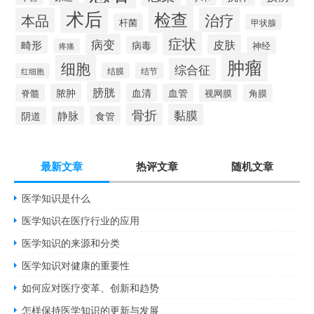
术后
检查
治疗
本品
杆菌
甲状腺
症状
病变
皮肤
畸形
病毒
神经
疼痛
肿瘤
细胞
综合征
结膜
结节
红细胞
膀胱
脓肿
血清
血管
脊髓
视网膜
角膜
骨折
黏膜
静脉
食管
阴道
最新文章
热评文章
随机文章
医学知识是什么
医学知识在医疗行业的应用
医学知识的来源和分类
医学知识对健康的重要性
如何应对医疗变革、创新和趋势
怎样保持医学知识的更新与发展