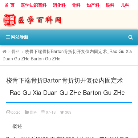
首 页
医学知识百科
消化科
骨科
妇产科
眼科
儿科
心血管病科
呼吸科
神经科
皮肤科
医技科室
保健科
内分泌科
口腔科
网站导航
>
骨科
>
桡骨下端骨折Barton骨折切开复位内固定术_Rao Gu Xia
Duan Gu ZHe Barton Gu ZHe
桡骨下端骨折Barton骨折切开复位内固定术
_Rao Gu Xia Duan Gu ZHe Barton Gu ZHe
pptsd
骨科
07-18
369
一
概述