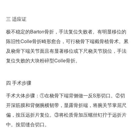
三
适应证
极不稳定的Barton骨折，手法复位失败者。有明显移位的
陈旧性Colle骨折畸形愈合，可行桡骨下端截骨植骨术。累
及桡骨下端关节面且有显著移位或下尺桡关节脱位，手法
复位失败的大块粉碎型Colle骨折。
四
手术步骤
手术大体步骤：①在桡骨下端背侧做一反S形切口。②切
开深筋膜和背侧腕横韧带，显露骨折端，将腕关节掌屈尺
偏，按压远折片复位。③将松质骨加压螺丝钉拧于远折片
中。按层缝合切口。