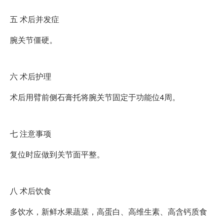
五
术后并发症
腕关节僵硬。
六
术后护理
术后用臂前侧石膏托将腕关节固定于功能位4周。
七
注意事项
复位时应做到关节面平整。
八
术后饮食
多饮水，新鲜水果蔬菜，高蛋白、高维生素、高含钙质食