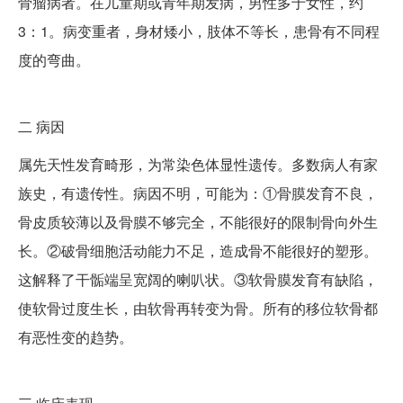
骨瘤病者。在儿童期或青年期发病，男性多于女性，约
3：1。病变重者，身材矮小，肢体不等长，患骨有不同程
度的弯曲。
二
病因
属先天性发育畸形，为常染色体显性遗传。多数病人有家
族史，有遗传性。病因不明，可能为：①骨膜发育不良，
骨皮质较薄以及骨膜不够完全，不能很好的限制骨向外生
长。②破骨细胞活动能力不足，造成骨不能很好的塑形。
这解释了干骺端呈宽阔的喇叭状。③软骨膜发育有缺陷，
使软骨过度生长，由软骨再转变为骨。所有的移位软骨都
有恶性变的趋势。