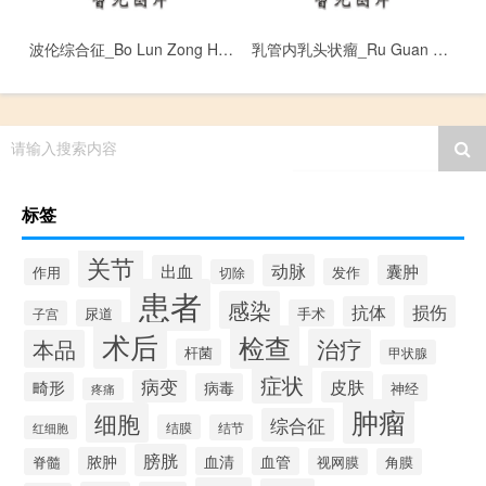
波伦综合征_Bo Lun Zong He Zheng
乳管内乳头状瘤_Ru Guan Nei Ru Tou Zhuang Liu
请输入搜索内容
标签
关节
动脉
出血
囊肿
作用
发作
切除
患者
感染
损伤
抗体
尿道
手术
子宫
术后
检查
治疗
本品
杆菌
甲状腺
症状
病变
皮肤
畸形
病毒
神经
疼痛
肿瘤
细胞
综合征
结膜
结节
红细胞
膀胱
脓肿
血清
血管
脊髓
视网膜
角膜