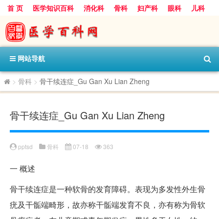
首 页
医学知识百科
消化科
骨科
妇产科
眼科
儿科
心血管病科
呼吸科
神经科
皮肤科
医技科室
保健科
内分泌科
口腔科
网站导航
>
骨科
>
骨干续连症_Gu Gan Xu Lian Zheng
骨干续连症_Gu Gan Xu Lian Zheng
pptsd
骨科
07-18
363
一
概述
骨干续连症是一种软骨的发育障碍。表现为多发性外生骨
疣及干骺端畸形，故亦称干骺端发育不良，亦有称为骨软