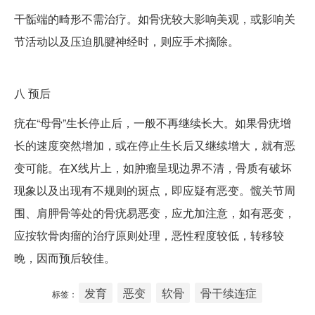
干骺端的畸形不需治疗。如骨疣较大影响美观，或影响关
节活动以及压迫肌腱神经时，则应手术摘除。
八
预后
疣在“母骨”生长停止后，一般不再继续长大。如果骨疣增
长的速度突然增加，或在停止生长后又继续增大，就有恶
变可能。在X线片上，如肿瘤呈现边界不清，骨质有破坏
现象以及出现有不规则的斑点，即应疑有恶变。髋关节周
围、肩胛骨等处的骨疣易恶变，应尤加注意，如有恶变，
应按软骨肉瘤的治疗原则处理，恶性程度较低，转移较
晚，因而预后较佳。
发育
恶变
软骨
骨干续连症
标签：