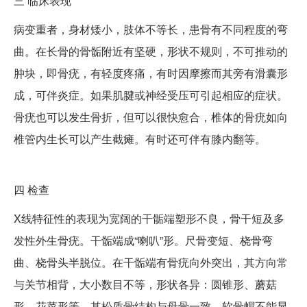
三
临床表现
病变重者，身材矮小，肢体不等长，患骨有不同程度的弯
曲。在长骨的骨骺附近有坚硬，形状不规则，不可推动的
肿块，即骨疣，有轻度疼痛，有时因摩擦而其旁有滑囊形
成，可伴炎症。如果肌腱或神经受压可引起相应的症状。
骨疣也可以发生骨折，但可以很快愈合，椎体的骨疣如向
椎管内生长可以产生截瘫。有时还可伴有膝内翻等。
四
检查
X线特征性的表现为宽阔的干骺端塑形不良，骨干短及多
发性外生骨疣。干骺端成“喇叭”形。尺骨变短、桡骨弯
曲、桡骨头半脱位。在干骺端有骨疣向外突出，其方向常
与关节相背，大小数目不等，形状各异：圆锥形、蘑菇
形、花菜形等。其松质骨结构与母骨一致，软骨帽不能显