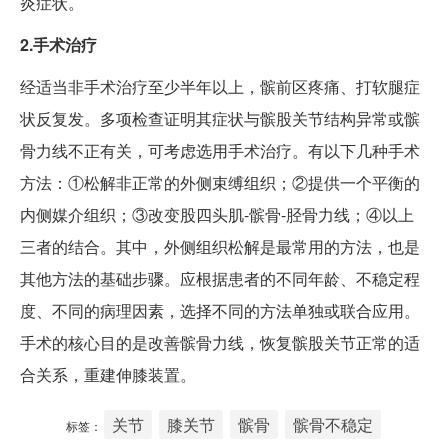
炎症状。
2.手术治疗
经适当非手术治疗至少半年以上，髌前区疼痛、打软腿症
状反复发。多项检查证明其症状与髌股关节结构异常或髌
骨力线不正有关，可考虑选用手术治疗。有以下几种手术
方法：①松解非正常的外侧束缚组织；②提供一个平衡的
内侧媒介组织；③改变股四头肌-髌骨-胫骨力线；④以上
三者的结合。其中，外侧组织松解是最常用的方法，也是
其他方法的基础步骤。应根据患者的不同年龄、不稳定程
度、不同的病理因素，选择不同的方法单独或联合应用。
手术的核心目的是改善髌骨力线，恢复髌股关节正常的适
合关系，重建伸膝装置。
关节
膝关节
髌骨
髌骨不稳定
标签：