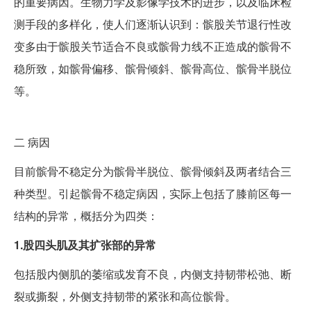
的重要病因。生物力学及影像学技术的进步，以及临床检
测手段的多样化，使人们逐渐认识到：髌股关节退行性改
变多由于髌股关节适合不良或髌骨力线不正造成的髌骨不
稳所致，如髌骨偏移、髌骨倾斜、髌骨高位、髌骨半脱位
等。
二
病因
目前髌骨不稳定分为髌骨半脱位、髌骨倾斜及两者结合三
种类型。引起髌骨不稳定病因，实际上包括了膝前区每一
结构的异常，概括分为四类：
1.股四头肌及其扩张部的异常
包括股内侧肌的萎缩或发育不良，内侧支持韧带松弛、断
裂或撕裂，外侧支持韧带的紧张和高位髌骨。