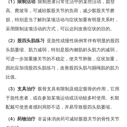
（1）限制活动
限制患者日常生活中的某些活动，如登
高、爬坡等，可减轻髌股关节的负荷，减少髌股关节磨
损，特别是当了解到某项活动与症状加重有明显关系时，
采用限制这项活动的方式，可以达到改善症状的目的。
（2）股四头肌练习
亚急性或慢性病例常伴有明显的股四
头肌萎缩、肌力减弱，特别是股内侧肌斜头肌力的减弱，
可进一步加重膝关节的不稳定，使关节肿胀，症状加重，
因此应加强股四头肌练习，改善股四头肌与腘绳肌的肌力
比值。
（3）支具治疗
髌骨支具有限制及稳定髌骨的作用，它用
于急性患者，或在参加某项运动或活动较多时使用。长期
配戴可使患者感到局部不适，并易导致股四头肌萎缩。
（4）药物治疗
非甾体消炎药可减轻髌股关节的骨性关节