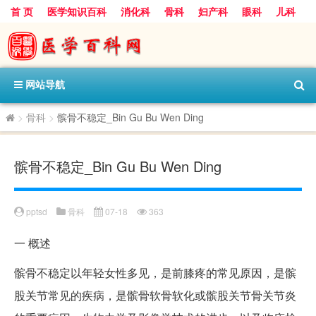
首 页
医学知识百科
消化科
骨科
妇产科
眼科
儿科
心血管病科
呼吸科
神经科
皮肤科
医技科室
保健科
内分泌科
口腔科
网站导航
>
骨科
>
髌骨不稳定_Bin Gu Bu Wen Ding
髌骨不稳定_Bin Gu Bu Wen Ding
pptsd
骨科
07-18
363
一
概述
髌骨不稳定以年轻女性多见，是前膝疼的常见原因，是髌
股关节常见的疾病，是髌骨软骨软化或髌股关节骨关节炎