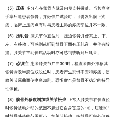
（5）压痛
多分布在髌骨内缘及内侧支持带处。当检查者
手掌压迫患者髌骨，并做伸屈试验时，可诱发出髌下疼
痛，临床上压痛点有时与患者主诉的疼痛部位并不一致。
（6）压轧音
膝关节伸直位时，压迫髌骨并使其上、下、
左、右移动，可感到或听到髌骨下面有压轧音，并伴有酸
痛。膝关节主动伸屈活动时亦可感到或听到压轧音。
（7）恐惧症
患者膝关节屈曲30°时，检查者向外推移其
髌骨诱发半脱位或脱位时，患者产生恐惧不安和疼痛，使
膝关节屈曲而使疼痛加剧。恐惧症也是髌骨不稳定的特异
性体征。
（8）髌骨外移度增加或关节松弛
正常人膝关节在伸直位
时髌骨被动外移的范围不超过它自身宽度的1/2，屈膝30°
时髌骨外移的范围更小。如关节松弛，按髌骨可向外侧移