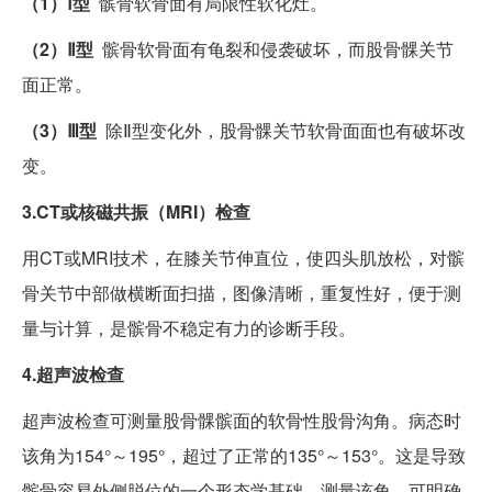
（1）Ⅰ型
髌骨软骨面有局限性软化灶。
（2）Ⅱ型
髌骨软骨面有龟裂和侵袭破坏，而股骨髁关节
面正常。
（3）Ⅲ型
除Ⅱ型变化外，股骨髁关节软骨面面也有破坏改
变。
3.CT或核磁共振（MRI）检查
用CT或MRI技术，在膝关节伸直位，使四头肌放松，对髌
骨关节中部做横断面扫描，图像清晰，重复性好，便于测
量与计算，是髌骨不稳定有力的诊断手段。
4.超声波检查
超声波检查可测量股骨髁髌面的软骨性股骨沟角。病态时
该角为154°～195°，超过了正常的135°～153°。这是导致
髌骨容易外侧脱位的一个形态学基础。测量该角，可明确