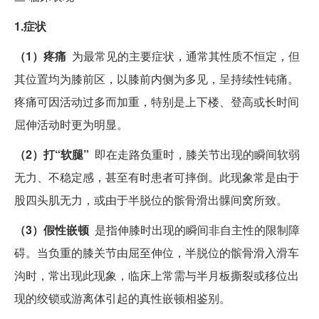
1.症状
（1）疼痛
为最常见的主要症状，通常其性质不恒定，但
其位置均为膝前区，以膝前内侧为多见，呈持续性钝痛。
疼痛可因活动过多而加重，特别是上下楼、登高或长时间
屈伸活动时更为明显。
（2）打“软腿”
即在走路负重时，膝关节出现的瞬间软弱
无力、不稳定感，甚至有时患者可摔倒。此现象常是由于
股四头肌无力，或由于半脱位的髌骨滑出髁间窝所致。
（3）假性嵌顿
是指伸膝时出现的瞬间非自主性的限制障
碍。当负重的膝关节由屈至伸位，半脱位的髌骨滑入滑车
沟时，常出现此现象，临床上常需与半月板撕裂或移位出
现的绞锁或游离体引起的真性嵌顿相鉴别。