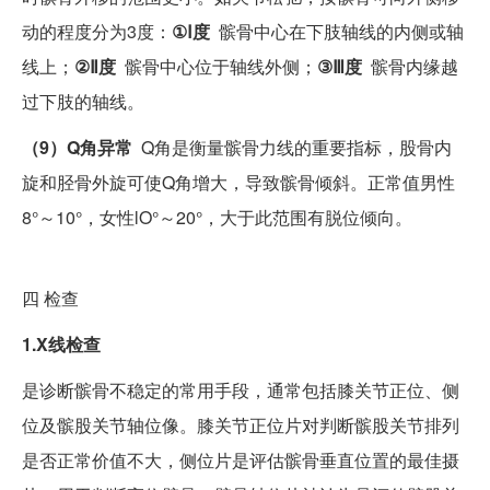
动的程度分为3度：
①Ⅰ度
髌骨中心在下肢轴线的内侧或轴
线上；
②Ⅱ度
髌骨中心位于轴线外侧；
③Ⅲ度
髌骨内缘越
过下肢的轴线。
（9）Q角异常
Q角是衡量髌骨力线的重要指标，股骨内
旋和胫骨外旋可使Q角增大，导致髌骨倾斜。正常值男性
8°～10°，女性lO°～20°，大于此范围有脱位倾向。
四
检查
1.X线检查
是诊断髌骨不稳定的常用手段，通常包括膝关节正位、侧
位及髌股关节轴位像。膝关节正位片对判断髌股关节排列
是否正常价值不大，侧位片是评估髌骨垂直位置的最佳摄