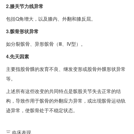
2.膝关节力线异常
包括Q角增大，以及膝内、外翻和膝反屈。
3.髌骨形状异常
如分裂髌骨、异形髌骨（Ⅲ、Ⅳ型）。
4.先天因素
主要指股骨髁的发育不良、继发变形或股骨外髁形状异常
等。
上述所有这些改变的共同特点是髌股关节失去正常的结
构，导致作用于髌骨的外翻应力异常，或出现髌骨运动轨
迹异常，使髌骨处于不稳定状态。
三
临床表现