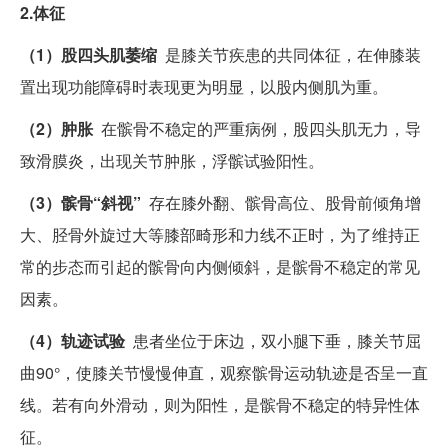
2.体征
（1）股四头肌萎缩
是膝关节疾患的共同体征，在伸膝装
置出现功能障碍时表现更为明显，以股内侧肌为重。
（2）肿胀
在髌骨不稳定的严重病例，股四头肌无力，导
致滑膜炎，出现关节肿胀，浮髌试验阳性。
（3）髌骨“斜视”
存在膝外翻、髌骨高位、股骨前倾角增
大、胫骨外旋过大等膝部畸形和力线不正时，为了维持正
常的步态而引起的髌骨向内侧倾斜，是髌骨不稳定的常见
因素。
（4）轨迹试验
患者坐位于床边，双小腿下垂，膝关节屈
曲90°，使膝关节慢慢伸直，观察髌骨运动轨迹是否呈一直
线。若有向外滑动，则为阳性，是髌骨不稳定的特异性体
征。