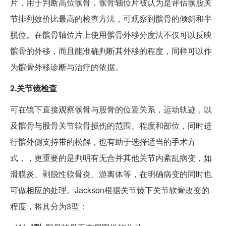
片，用于判断高位髌骨，髌骨轴位片被认为是评估髌股关
节排列效价比最高的检查方法，可观察到髌骨的倾斜和半
脱位。在髌骨轴位片上使用髌骨外移分度法不仅可以反映
髌骨的外移，而且能准确判断其外移的程度，同样可以作
为髌骨外移诊断与治疗的依据。
2.关节镜检查
可在镜下直接观察髌骨与股骨的位置关系，运动轨迹，以
及髌骨与股骨关节软骨损伤的范围、程度和部位，同时进
行髌外侧支持带的松解，也有助于选择适当的手术方
式，，更重要的是判明有无合并其他关节内紊乱病变，如
滑膜炎、剥脱性软骨炎、游离体等，在明确病变的同时也
可做相应的处理。Jackson根据关节镜下关节软骨改变的
程度，将其分为3型：