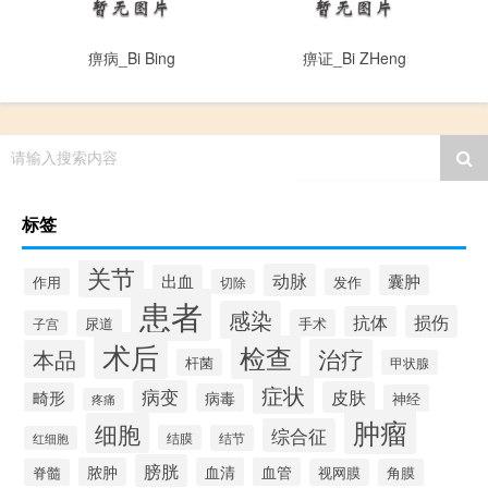
痹病_Bi Bing
痹证_Bi ZHeng
请输入搜索内容
标签
关节
动脉
出血
囊肿
作用
发作
切除
患者
感染
损伤
抗体
尿道
手术
子宫
术后
检查
治疗
本品
杆菌
甲状腺
症状
病变
皮肤
畸形
病毒
神经
疼痛
肿瘤
细胞
综合征
结膜
结节
红细胞
膀胱
脓肿
血清
血管
脊髓
视网膜
角膜