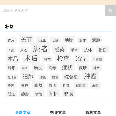
请输入搜索内容
标签
关节
动脉
出血
囊肿
作用
发作
切除
患者
感染
损伤
抗体
尿道
手术
子宫
术后
检查
治疗
本品
杆菌
甲状腺
症状
病变
皮肤
畸形
病毒
神经
疼痛
肿瘤
细胞
综合征
结膜
结节
红细胞
膀胱
脓肿
血清
血管
脊髓
视网膜
角膜
骨折
黏膜
静脉
食管
阴道
最新文章
热评文章
随机文章