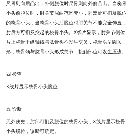
尺骨则向后凸出；外侧脱位时尺骨则向外侧凸出。当桡骨
小头前脱位时，肘关节屈曲范围变小，肘窝处可扪及脱位
的桡骨小头，当桡骨小头后脱位时肘关节不能完全伸直，
肘后方可扪及突起的桡骨小头。X线片显示，肘关节侧位
片上桡骨干纵轴线与肱骨头不发生交叉，桡骨头呈圆顶
形，桡骨颈与肱骨小头形成关节，接触部位可发生压迹。
四
检查
X线片显示桡骨小头脱位。
五
诊断
无外伤史，肘部可扪及脱位的桡骨小头，X线片显示桡骨
小头脱位，诊断可确定。