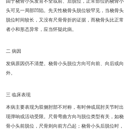
由于桡骨小头发育不全或前、后脱位，正常部位的桡骨小
头可见一局部凹陷。先天性桡骨头脱位较罕见，当桡骨头
脱位时间较长，又没有尺骨骨折的证据，而桡骨头比正常
者小和形态异常，应当怀疑此病。
二
病因
发病原因仍不清楚。桡骨小头脱位方向可向前、向后或向
外。
三
临床表现
本病主要表现为双侧肘部不对称，有时伸或屈肘关节时出
现弹响或活动受限。尺骨弯曲方向与脱位类型有关，如桡
骨小头前脱位，尺骨则向前方凸起；桡骨小头后脱位时，