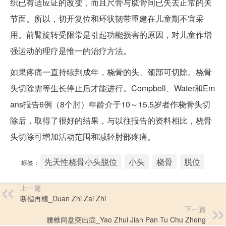
织已有适应证的改变，而且尺骨与肱骨间已失去正常的关
节面。所以，切开复位和环状韧带重建在儿童期不宜采
用。前臂旋转受限常是引起功能损害的原因，对儿童作增
强运动的理疗是惟一的治疗方法。
如果疼痛一直持续到成年，桡骨的头、颈部可切除。桡骨
头切除需等生长停止后才能进行。Compbell、Water和Em
ans报告6例（8个肘）年龄介于10～15.5岁者作桡骨头切
除后，取得了很好的结果，与以往报告的资料相比，桡骨
头切除可增加活动范围和减轻肘部疼痛。
先天性桡骨小头脱位
小头
桡骨
脱位
标签：
上一篇
断指再植_Duan Zhi Zai Zhi
下一篇
腰椎间盘突出症_Yao Zhui Jian Pan Tu Chu Zheng