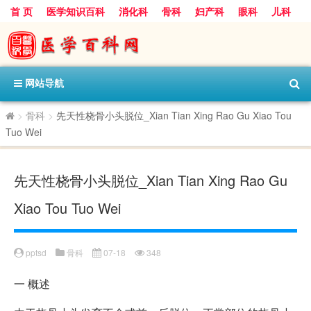
首 页
医学知识百科
消化科
骨科
妇产科
眼科
儿科
心血管病科
呼吸科
神经科
皮肤科
医技科室
保健科
内分泌科
口腔科
网站导航
>
骨科
>
先天性桡骨小头脱位_Xian Tian Xing Rao Gu Xiao Tou
Tuo Wei
先天性桡骨小头脱位_Xian Tian Xing Rao Gu
Xiao Tou Tuo Wei
pptsd
骨科
07-18
348
一
概述