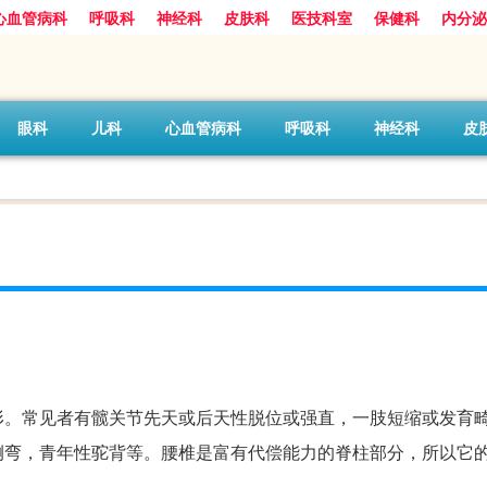
心血管病科
呼吸科
神经科
皮肤科
医技科室
保健科
内分泌
眼科
儿科
心血管病科
呼吸科
神经科
皮
形。常见者有髋关节先天或后天性脱位或强直，一肢短缩或发育
侧弯，青年性驼背等。腰椎是富有代偿能力的脊柱部分，所以它