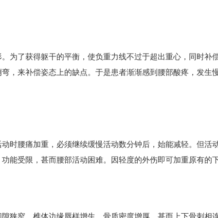
形。为了获得躯干的平衡，使负重力线不过于超出重心，同时补
侧弯，来补偿姿态上的缺点。于是患者渐渐感到腰部酸疼，发生
活动时腰痛加重，必须继续缓慢活动数分钟后，始能减轻。但活
，功能受限，甚而腰部活动困难。因轻度的外伤即可加重原有的
间隙狭窄，椎体边缘唇样增生，骨质密度增厚，甚而上下骨刺相