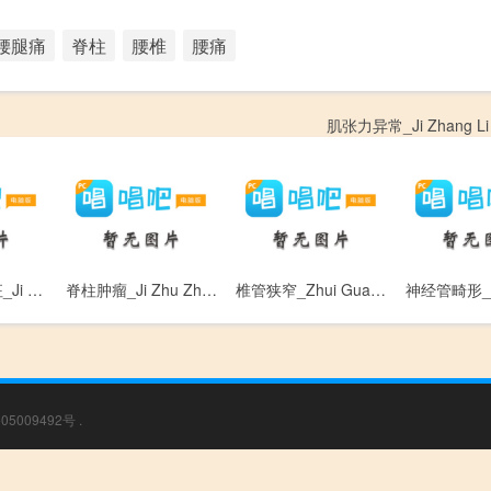
腰腿痛
脊柱
腰椎
腰痛
肌张力异常_Ji Zhang Li 
脊髓拴系综合征_Ji Sui Shuan Xi Zong He Zheng
脊柱肿瘤_Ji Zhu Zhong Liu
椎管狭窄_Zhui Guan Xia Zhai
05009492号
.