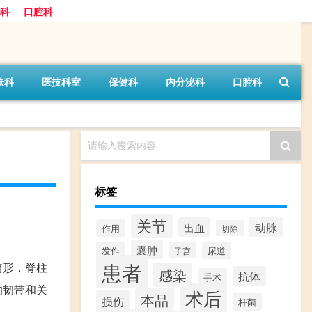
科
口腔科
肤科
医技科室
保健科
内分泌科
口腔科
请输入搜索内容
标签
关节
动脉
出血
作用
切除
囊肿
发作
尿道
子宫
患者
畸形，脊柱
感染
抗体
手术
的韧带和关
术后
本品
损伤
杆菌