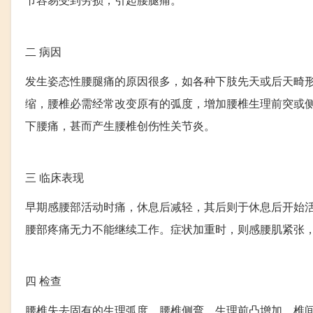
二
病因
发生姿态性腰腿痛的原因很多，如各种下肢先天或后天畸
缩，腰椎必需经常改变原有的弧度，增加腰椎生理前突或
下腰痛，甚而产生腰椎创伤性关节炎。
三
临床表现
早期感腰部活动时痛，休息后减轻，其后则于休息后开始
腰部疼痛无力不能继续工作。症状加重时，则感腰肌紧张
四
检查
腰椎失去固有的生理弧度，腰椎侧弯、生理前凸增加，椎