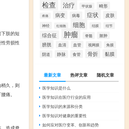
检查
治疗
畸形
甲状腺
症状
病变
皮肤
病毒
疼痛
细胞
神经
结膜
结节
红细胞
肿瘤
偿下肢的短
综合征
脓肿
脊髓
慢性劳损性
膀胱
血清
血管
视网膜
角膜
骨折
黏膜
静脉
食管
阴道
最新文章
热评文章
随机文章
动稍久，则
医学知识是什么
下腰痛。
医学知识在医疗行业的应用
医学知识的来源和分类
医学知识对健康的重要性
如何应对医疗变革、创新和趋势
连，造成脊