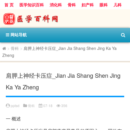
首 页
医学知识百科
消化科
骨科
妇产科
眼科
儿科
心血管病科
呼吸科
神经科
皮肤科
医技科室
保健科
内分泌科
口腔科
网站导航
>
骨科
>
肩胛上神经卡压症_Jian Jia Shang Shen Jing Ka Ya
Zheng
肩胛上神经卡压症_Jian Jia Shang Shen Jing
Ka Ya Zheng
pptsd
骨科
07-18
356
一
概述