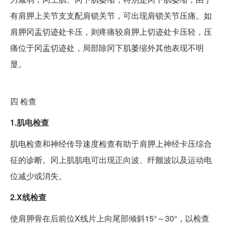
有肩胛上关节支支配肩锁关节，可出现肩锁关节压痛。如
肩胛冈盂切迹处卡压，则疼痛较肩胛上切迹处卡压轻，压
痛位于冈盂切迹处，局部除冈下肌萎缩外其他表现不明
显。
四
检查
1.肌电检查
肌电检查和神经传导速度检查有助于肩胛上神经卡压综合
征的诊断。冈上肌肌电可出现正向波、纤颤波以及运动电
位减少或消失。
2.X线检查
使肩胛骨在后前位X线片上向尾部倾斜15°～30°，以检查