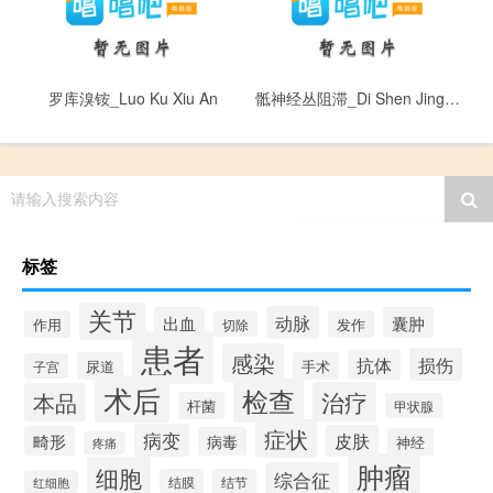
罗库溴铵_Luo Ku Xiu An
骶神经丛阻滞_Di Shen Jing Cong Zu Zhi
请输入搜索内容
标签
关节
动脉
出血
囊肿
作用
发作
切除
患者
感染
损伤
抗体
尿道
手术
子宫
术后
检查
治疗
本品
杆菌
甲状腺
症状
病变
皮肤
畸形
病毒
神经
疼痛
肿瘤
细胞
综合征
结膜
结节
红细胞