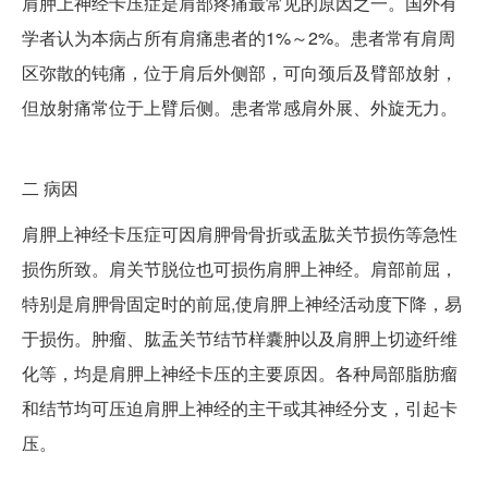
肩胛上神经卡压症是肩部疼痛最常见的原因之一。国外有
学者认为本病占所有肩痛患者的1%～2%。患者常有肩周
区弥散的钝痛，位于肩后外侧部，可向颈后及臂部放射，
但放射痛常位于上臂后侧。患者常感肩外展、外旋无力。
二
病因
肩胛上神经卡压症可因肩胛骨骨折或盂肱关节损伤等急性
损伤所致。肩关节脱位也可损伤肩胛上神经。肩部前屈，
特别是肩胛骨固定时的前屈,使肩胛上神经活动度下降，易
于损伤。肿瘤、肱盂关节结节样囊肿以及肩胛上切迹纤维
化等，均是肩胛上神经卡压的主要原因。各种局部脂肪瘤
和结节均可压迫肩胛上神经的主干或其神经分支，引起卡
压。