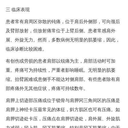
三
临床表现
患者常有肩周区弥散的钝痛，位于肩后外侧部，可向颈后
及臂部放射，但放射痛常位于上臂后侧。患者常感肩外
展、外旋无力。然而，多数病例无明显的肌萎缩，因此，
临床诊断比较困难。
有创伤或劳损的患者肩部以锐痛为主，肩部活动时可加
重。疼痛可为持续性，严重者影响睡眠。无明显的肌萎
缩。抬臂困难或患侧手不能达对侧肩部。有些患者除有肩
部疼痛外无其他症状，疼痛可持续数年。
肩胛上切迹部压痛或位于锁骨与肩胛冈三角间区的压痛是
肩胛上神经卡压最常见的体征，斜方肌区也可有压痛。如
肩胛切迹处卡压，压痛点在肩胛切迹处，肩外展、外旋肌
力减弱；冈上肌、冈下肌萎缩，特别是冈下肌萎缩；由于