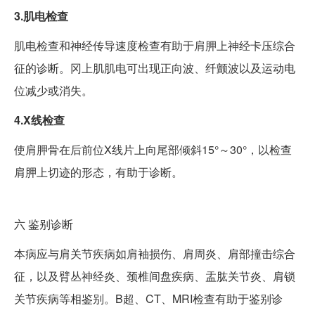
3.肌电检查
肌电检查和神经传导速度检查有助于肩胛上神经卡压综合
征的诊断。冈上肌肌电可出现正向波、纤颤波以及运动电
位减少或消失。
4.X线检查
使肩胛骨在后前位X线片上向尾部倾斜15°～30°，以检查
肩胛上切迹的形态，有助于诊断。
六
鉴别诊断
本病应与肩关节疾病如肩袖损伤、肩周炎、肩部撞击综合
征，以及臂丛神经炎、颈椎间盘疾病、盂肱关节炎、肩锁
关节疾病等相鉴别。B超、CT、MRI检查有助于鉴别诊