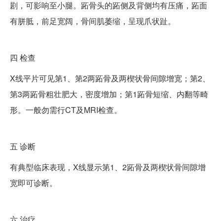
剧，可影响至小腿。跖骨头的跖侧及背侧均有压痛，跖面
有胼胝，前足宽阔，骨间肌萎缩，呈现爪状趾。
四
检查
X线平片可见第1、第2两跖骨及两楔状骨间隙增宽；第2、
第3两跖骨粗壮肥大，密度增加；第1跖骨短缩、内翻等畸
形。一般勿需行CT及MRI检查。
五
诊断
有典型临床表现，X线显示第1、2跖骨及两楔状骨间隙增
宽即可诊断。
六
治疗