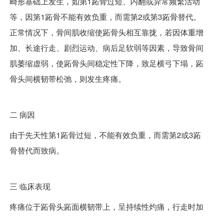
畸形基础上发生，如第1跖骨过短、内翻或异常频繁活动
等，因第1跖骨不能有效负重，而需第2或第3跖骨替代。
正常情况下，骨间肌收缩使跖骨头相互靠拢，若因体重增
加、长途行走、剧烈运动、病后足软弱等因素，导致骨间
肌萎缩虚弱，使跖骨头间稳定性下降，致足横弓下塌，跖
骨头间横韧带松弛，则发生疼痛。
二
病因
由于先天性第1跖骨过短，不能有效负重，而需第2或3跖
骨替代而致病。
三
临床表现
疼痛位于跖骨头跖面横韧带上，呈持续性灼痛，行走时加