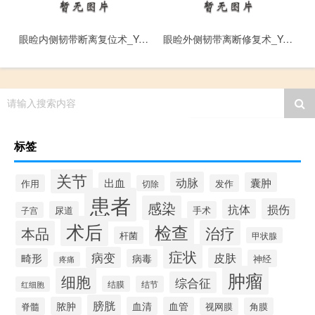
眼睑内侧韧带断离复位术_Yan Jian Nei Ce Ren Dai Duan Li Fu Wei Shu
眼睑外侧韧带离断修复术_Yan Jian Wai Ce Ren Dai Li Duan Xiu Fu Shu
请输入搜索内容
标签
关节
动脉
出血
囊肿
作用
发作
切除
患者
感染
损伤
抗体
尿道
手术
子宫
术后
检查
治疗
本品
杆菌
甲状腺
症状
病变
皮肤
畸形
病毒
神经
疼痛
肿瘤
细胞
综合征
结膜
结节
红细胞
膀胱
脓肿
血清
血管
脊髓
视网膜
角膜