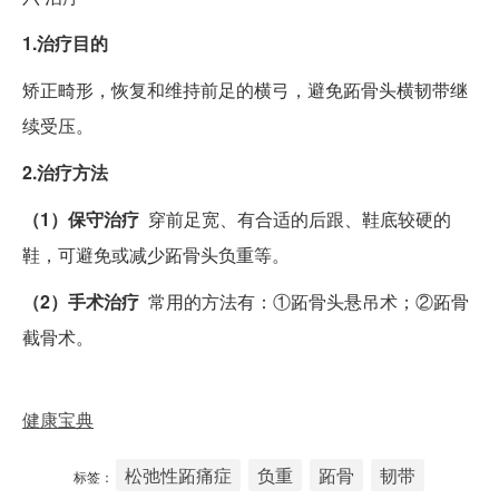
1.治疗目的
矫正畸形，恢复和维持前足的横弓，避免跖骨头横韧带继
续受压。
2.治疗方法
（1）保守治疗
穿前足宽、有合适的后跟、鞋底较硬的
鞋，可避免或减少跖骨头负重等。
（2）手术治疗
常用的方法有：①跖骨头悬吊术；②跖骨
截骨术。
健康宝典
松弛性跖痛症
负重
跖骨
韧带
标签：