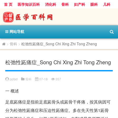
首 页
医学知识百科
消化科
骨科
妇产科
眼科
儿科
心血管病科
呼吸科
神经科
皮肤科
医技科室
保健科
内分泌科
口腔科
网站导航
>
骨科
>
松弛性跖痛症_Song Chi Xing Zhi Tong Zheng
松弛性跖痛症_Song Chi Xing Zhi Tong Zheng
pptsd
骨科
07-18
357
一
概述
足底跖痛症是指前足底跖骨头或跖骨干疼痛，按其病因可
分为松弛性跖痛症和压迫性跖痛症。多在先天性第1跖骨