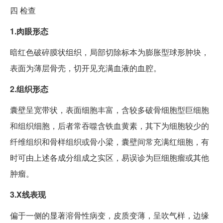
四
检查
1.肉眼形态
暗红色破碎膜状组织，局部切除标本为膨胀型球形肿块，
表面为薄层骨壳，切开见充满血液的血腔。
2.组织形态
囊壁呈宽带状，表面细胞丰富，含较多破骨细胞型巨细胞
和组织细胞，后者常吞噬含铁血黄素，其下为细胞较少的
纤维组织和骨样组织或骨小梁，囊壁间常充满红细胞，有
时可由上述各成分组成之实区，易误诊为巨细胞瘤或其他
肿瘤。
3.X线表现
偏于一侧的显著溶骨性病变，皮质变薄，呈吹气样，边缘