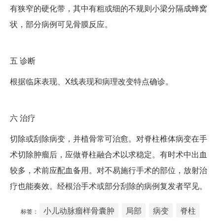
有狭窄的硬化带，其中有粗或细的不规则小梁分隔成蜂窝
状，部分病例可见骨膜反应。
五
诊断
根据临床表现、X线表现和病理改变特点确诊。
六
治疗
切除或刮除病变，并植骨常可治愈。对脊柱椎体病变在手
术切除肿瘤后，应做脊柱融合术以求稳定。有时术中出血
较多，术前应配血备用。对不易施行手术的部位，放射治
疗也能奏效。经根治手术或部分刮除的病例复发者罕见。
小儿动脉瘤样骨囊肿
局部
病变
脊柱
标签：