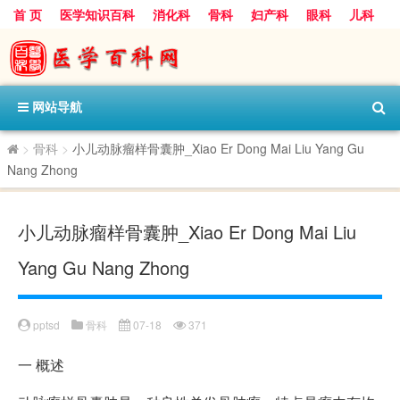
首 页
医学知识百科
消化科
骨科
妇产科
眼科
儿科
心血管病科
呼吸科
神经科
皮肤科
医技科室
保健科
内分泌科
口腔科
网站导航
>
骨科
>
小儿动脉瘤样骨囊肿_Xiao Er Dong Mai Liu Yang Gu
Nang Zhong
小儿动脉瘤样骨囊肿_Xiao Er Dong Mai Liu
Yang Gu Nang Zhong
pptsd
骨科
07-18
371
一
概述