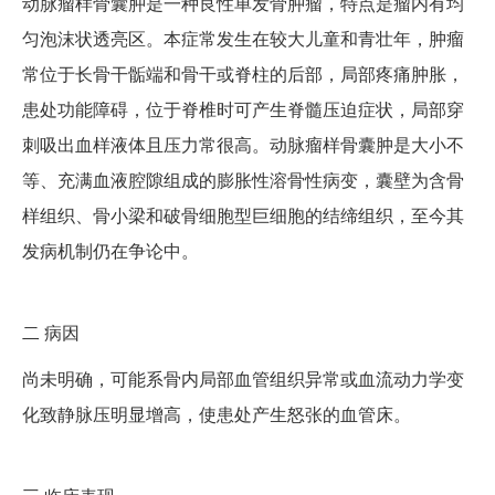
动脉瘤样骨囊肿是一种良性单发骨肿瘤，特点是瘤内有均
匀泡沫状透亮区。本症常发生在较大儿童和青壮年，肿瘤
常位于长骨干骺端和骨干或脊柱的后部，局部疼痛肿胀，
患处功能障碍，位于脊椎时可产生脊髓压迫症状，局部穿
刺吸出血样液体且压力常很高。动脉瘤样骨囊肿是大小不
等、充满血液腔隙组成的膨胀性溶骨性病变，囊壁为含骨
样组织、骨小梁和破骨细胞型巨细胞的结缔组织，至今其
发病机制仍在争论中。
二
病因
尚未明确，可能系骨内局部血管组织异常或血流动力学变
化致静脉压明显增高，使患处产生怒张的血管床。