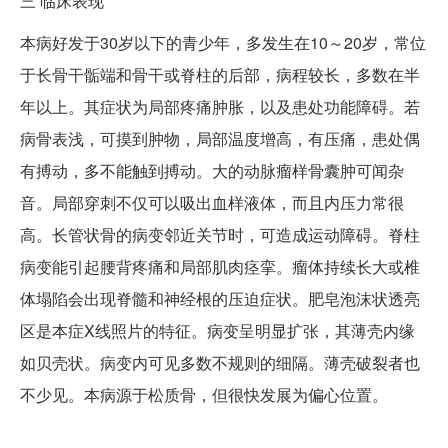
三
临床表现
本病好发于30岁以下的青少年，多发生在10～20岁，常位
于长骨干骺端和骨干或脊柱的后部，病程较长，多数在半
年以上。其症状为局部疼痛肿胀，以及患处功能障碍。若
病骨表浅，可摸到肿物，局部温度增高，有压痛，患处偶
有搏动，多不能触到搏动。大的动脉瘤样骨囊肿可闻杂
音。局部穿刺不仅可以吸出血样液体，而且内压力常很
高。长管状骨的病变邻近关节时，可造成运动障碍。脊柱
病变能引起腰背疼痛和局部肌肉痉挛。瘤体持续长大或椎
体塌陷会出现脊髓和神经根的压迫症状。肥皂泡沫状透亮
区是本症X线照片的特征。病变呈明显扩张，其薄壳内缘
如贝壳状。病变内可见多数不规则的细隔。薄壳破裂者也
不少见。本病源于松质骨，但很快发展为偏心位置。