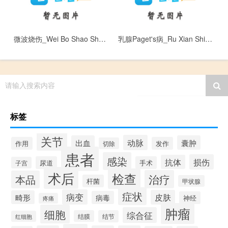
微波烧伤_Wei Bo Shao Shang
乳腺Paget's病_Ru Xian Shi Zhen Yang Ai
请输入搜索内容
标签
关节
动脉
出血
囊肿
作用
发作
切除
患者
感染
损伤
抗体
尿道
手术
子宫
术后
检查
治疗
本品
杆菌
甲状腺
症状
病变
皮肤
畸形
病毒
神经
疼痛
肿瘤
细胞
综合征
结膜
结节
红细胞