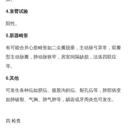
4.束臂试验
阳性。
5.脏器畸形
有可能合并心脏畸形如二尖瓣脱垂，主动脉弓异常，双瓣
型主动脉瓣，肺动脉狭窄，房室间隔缺损，法洛四联症
等。
6.其他
可发生各种疝如脐疝、腹股沟斜疝、裂孔疝等，肺部病变
如肺破裂、气胸、肺气肿等，龋齿或牙周炎也可发生。
四
检查