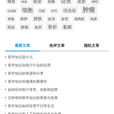
症状
病变
皮肤
畸形
病毒
神经
疼痛
肿瘤
细胞
综合征
结膜
结节
红细胞
膀胱
脓肿
血清
血管
脊髓
视网膜
角膜
骨折
黏膜
静脉
食管
阴道
最新文章
热评文章
随机文章
医学知识是什么
医学知识在医疗行业的应用
医学知识的来源和分类
医学知识对健康的重要性
如何应对医疗变革、创新和趋势
怎样保持医学知识的更新与发展
医学知识如何应用于日常生活
医学知识和人工智能的融合与发展