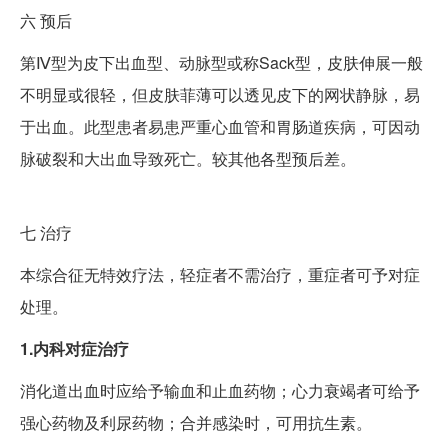
六
预后
第Ⅳ型为皮下出血型、动脉型或称Sack型，皮肤伸展一般
不明显或很轻，但皮肤菲薄可以透见皮下的网状静脉，易
于出血。此型患者易患严重心血管和胃肠道疾病，可因动
脉破裂和大出血导致死亡。较其他各型预后差。
七
治疗
本综合征无特效疗法，轻症者不需治疗，重症者可予对症
处理。
1.内科对症治疗
消化道出血时应给予输血和止血药物；心力衰竭者可给予
强心药物及利尿药物；合并感染时，可用抗生素。