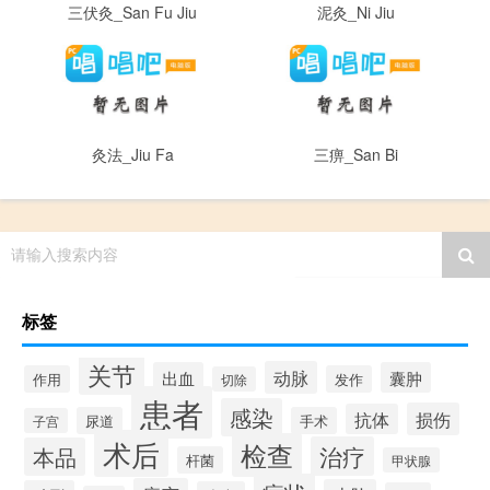
三伏灸_San Fu Jiu
泥灸_Ni Jiu
灸法_Jiu Fa
三痹_San Bi
请输入搜索内容
标签
关节
动脉
出血
囊肿
作用
发作
切除
患者
感染
损伤
抗体
尿道
手术
子宫
术后
检查
治疗
本品
杆菌
甲状腺