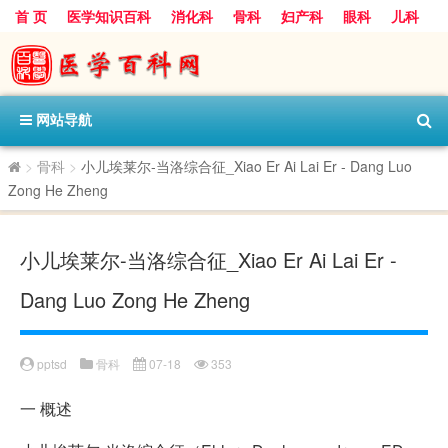
首 页
医学知识百科
消化科
骨科
妇产科
眼科
儿科
心血管病科
呼吸科
神经科
皮肤科
医技科室
保健科
内分泌科
口腔科
网站导航
>
骨科
>
小儿埃莱尔-当洛综合征_Xiao Er Ai Lai Er - Dang Luo
Zong He Zheng
小儿埃莱尔-当洛综合征_Xiao Er Ai Lai Er -
Dang Luo Zong He Zheng
pptsd
骨科
07-18
353
一
概述