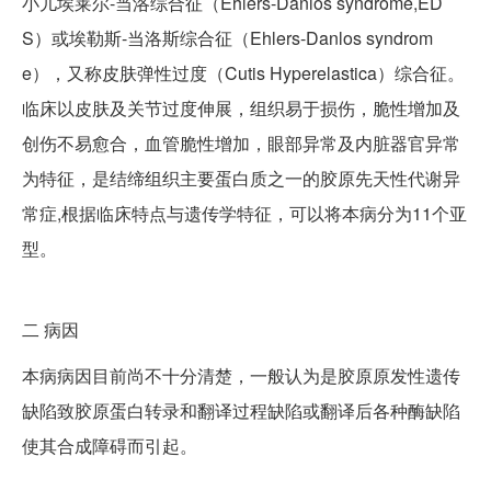
小儿埃莱尔-当洛综合征（Ehlers-Danlos syndrome,ED
S）或埃勒斯-当洛斯综合征（Ehlers-Danlos syndrom
e），又称皮肤弹性过度（Cutis Hyperelastica）综合征。
临床以皮肤及关节过度伸展，组织易于损伤，脆性增加及
创伤不易愈合，血管脆性增加，眼部异常及内脏器官异常
为特征，是结缔组织主要蛋白质之一的胶原先天性代谢异
常症,根据临床特点与遗传学特征，可以将本病分为11个亚
型。
二
病因
本病病因目前尚不十分清楚，一般认为是胶原原发性遗传
缺陷致胶原蛋白转录和翻译过程缺陷或翻译后各种酶缺陷
使其合成障碍而引起。