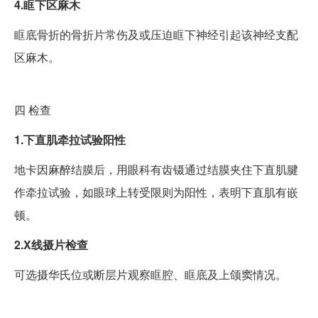
4.眶下区麻木
眶底骨折的骨折片常伤及或压迫眶下神经引起该神经支配
区麻木。
四
检查
1.下直肌牵拉试验阳性
地卡因麻醉结膜后，用眼科有齿镊通过结膜夹住下直肌腱
作牵拉试验，如眼球上转受限则为阳性，表明下直肌有嵌
顿。
2.X线摄片检查
可选摄华氏位或断层片观察眶腔、眶底及上颌窦情况。