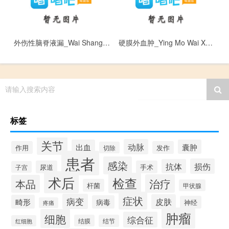
外伤性脑脊液漏_Wai Shang Xing Nao Ji Ye Lou
硬膜外血肿_Ying Mo Wai Xue Zhong
请输入搜索内容
标签
关节
动脉
出血
囊肿
作用
发作
切除
患者
感染
损伤
抗体
尿道
手术
子宫
术后
检查
治疗
本品
杆菌
甲状腺
症状
病变
皮肤
畸形
病毒
神经
疼痛
肿瘤
细胞
综合征
结膜
结节
红细胞