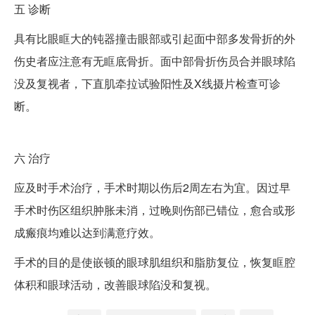
五
诊断
具有比眼眶大的钝器撞击眼部或引起面中部多发骨折的外
伤史者应注意有无眶底骨折。面中部骨折伤员合并眼球陷
没及复视者，下直肌牵拉试验阳性及X线摄片检查可诊
断。
六
治疗
应及时手术治疗，手术时期以伤后2周左右为宜。因过早
手术时伤区组织肿胀未消，过晚则伤部已错位，愈合或形
成瘢痕均难以达到满意疗效。
手术的目的是使嵌顿的眼球肌组织和脂肪复位，恢复眶腔
体积和眼球活动，改善眼球陷没和复视。