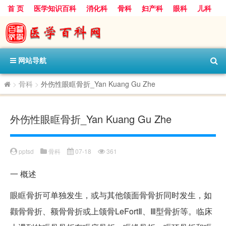
首 页
医学知识百科
消化科
骨科
妇产科
眼科
儿科
心血管病科
呼吸科
神经科
皮肤科
医技科室
保健科
内分泌科
口腔科
网站导航
>
骨科
>
外伤性眼眶骨折_Yan Kuang Gu Zhe
外伤性眼眶骨折_Yan Kuang Gu Zhe
pptsd
骨科
07-18
361
一
概述
眼眶骨折可单独发生，或与其他颌面骨骨折同时发生，如
颧骨骨折、额骨骨折或上颌骨LeFortⅡ、Ⅲ型骨折等。临床