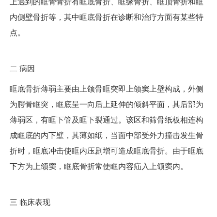
上遇到的眶骨骨折有眶底骨折、眶缘骨折、眶顶骨折和眶
内侧壁骨折等，其中眶底骨折在诊断和治疗方面有某些特
点。
二
病因
眶底骨折薄弱主要由上颌骨眶突即上颌窦上壁构成，外侧
为腭骨眶突，眶底呈一向后上延伸的倾斜平面，其后部为
薄弱区，有眶下管及眶下裂通过。该区和筛骨纸板相连构
成眶底的内下壁，其薄如纸，当面中部受外力撞击发生骨
折时，眶底冲击使眶内压剧增可造成眶底骨折。由于眶底
下方为上颌窦，眶底骨折常使眶内容疝入上颌窦内。
三
临床表现