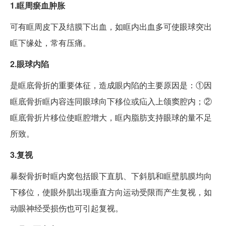
1.眶周瘀血肿胀
可有眶周皮下及结膜下出血，如眶内出血多可使眼球突出
眶下缘处，常有压痛。
2.眼球内陷
是眶底骨折的重要体征，造成眼内陷的主要原因是：①因
眶底骨折眶内容连同眼球向下移位或疝入上颌窦腔内；②
眶底骨折片移位使眶腔增大，眶内脂肪支持眼球的量不足
所致。
3.复视
暴裂骨折时眶内窝包括眼下直肌、下斜肌和眶壁肌膜均向
下移位，使眼外肌出现垂直方向运动受限而产生复视，如
动眼神经受损伤也可引起复视。