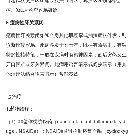
引起髁状突后区疼痛以及关节后区，耳后区和颈部牵涉
痛。X线片检查容易确诊。
6.癔病性牙关紧闭
癔病性牙关紧闭如和全身其他肌痉挛或抽搐症状伴发，则
诊断比较容易。此病多发于女青年，既往有癔病史，有独
特的性格特征，一般在发病时有精神因素，然后突然发生
开口困难或牙关紧闭。此病用语言暗示或间接暗示（用其
他治疗法结合语言暗示）常能奏效。
七
治疗
1.药物治疗：
（1）非甾体类抗炎药（nonsteroidal anti-inflammatory dr
ugs，NSAIDs）：NSAIDs通过抑制环氧合酶（cyclooxyg