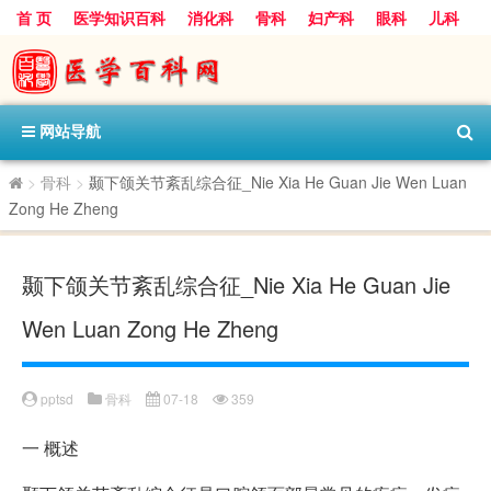
首 页
医学知识百科
消化科
骨科
妇产科
眼科
儿科
心血管病科
呼吸科
神经科
皮肤科
医技科室
保健科
内分泌科
口腔科
网站导航
>
骨科
>
颞下颌关节紊乱综合征_Nie Xia He Guan Jie Wen Luan
Zong He Zheng
颞下颌关节紊乱综合征_Nie Xia He Guan Jie
Wen Luan Zong He Zheng
pptsd
骨科
07-18
359
一
概述