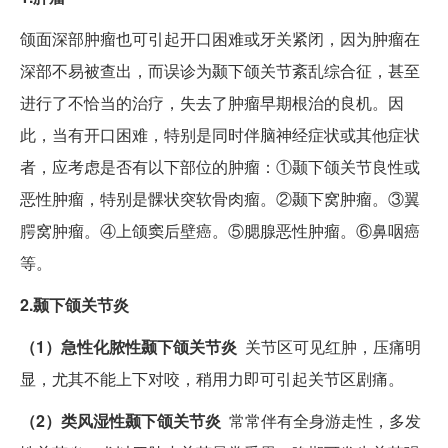
颌面深部肿瘤也可引起开口困难或牙关紧闭，因为肿瘤在
深部不易被查出，而误诊为颞下颌关节紊乱综合征，甚至
进行了不恰当的治疗，失去了肿瘤早期根治的良机。因
此，当有开口困难，特别是同时伴脑神经症状或其他症状
者，应考虑是否有以下部位的肿瘤：①颞下颌关节良性或
恶性肿瘤，特别是髁状突软骨肉瘤。②颞下窝肿瘤。③翼
腭窝肿瘤。④上颌窦后壁癌。⑤腮腺恶性肿瘤。⑥鼻咽癌
等。
2.颞下颌关节炎
（1）急性化脓性颞下颌关节炎
关节区可见红肿，压痛明
显，尤其不能上下对咬，稍用力即可引起关节区剧痛。
（2）类风湿性颞下颌关节炎
常常伴有全身游走性，多发