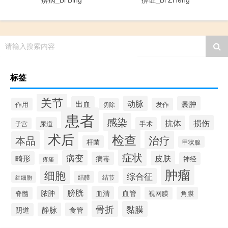
请输入搜索内容
标签
关节
动脉
出血
囊肿
作用
发作
切除
患者
感染
损伤
抗体
尿道
手术
子宫
术后
检查
治疗
本品
杆菌
甲状腺
症状
病变
皮肤
畸形
病毒
神经
疼痛
肿瘤
细胞
综合征
结膜
结节
红细胞
膀胱
脓肿
血清
血管
脊髓
视网膜
角膜
骨折
黏膜
静脉
食管
阴道