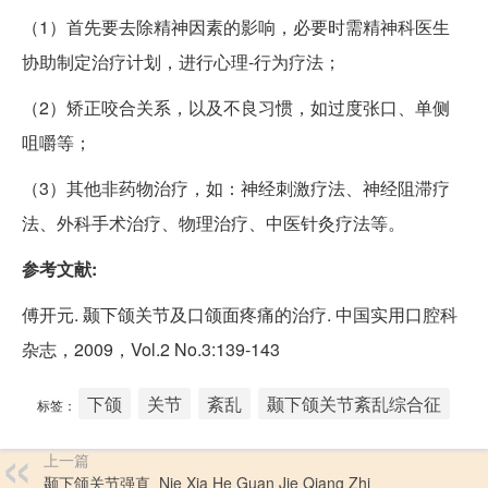
（1）首先要去除精神因素的影响，必要时需精神科医生
协助制定治疗计划，进行心理-行为疗法；
（2）矫正咬合关系，以及不良习惯，如过度张口、单侧
咀嚼等；
（3）其他非药物治疗，如：神经刺激疗法、神经阻滞疗
法、外科手术治疗、物理治疗、中医针灸疗法等。
参考文献:
傅开元. 颞下颌关节及口颌面疼痛的治疗. 中国实用口腔科
杂志，2009，Vol.2 No.3:139-143
下颌
关节
紊乱
颞下颌关节紊乱综合征
标签：
上一篇
颞下颌关节强直_Nie Xia He Guan Jie Qiang Zhi