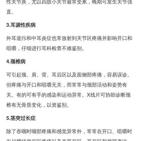
性关节炎，尤以四肢小关节最常受累，晚期可发生关节强
直。
3.耳源性疾病
外耳道疖和中耳炎症也常放射到关节区疼痛并影响开口和
咀嚼，仔细进行耳科检查不难鉴别。
4.颈椎病
可引起颈、肩、背、耳后区以及面侧部疼痛，容易误诊。
但疼痛与开口和咀嚼无关，而常常与颈部活动和姿势有
关。有的可有手的感染和运动异常。X线片可协助诊断颈
椎有无骨质变化，以资鉴别。
5.茎突过长症
除了吞咽时咽部疼痛和感觉异常外，常常在开口、咀嚼时