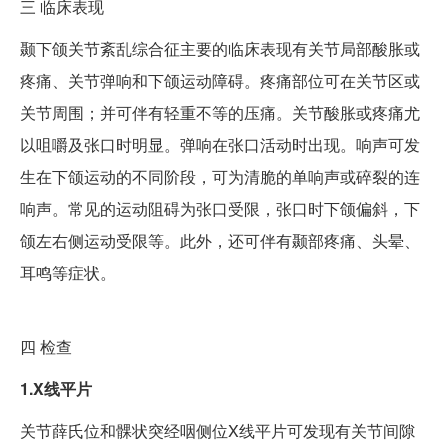
三
临床表现
颞下颌关节紊乱综合征主要的临床表现有关节局部酸胀或
疼痛、关节弹响和下颌运动障碍。疼痛部位可在关节区或
关节周围；并可伴有轻重不等的压痛。关节酸胀或疼痛尤
以咀嚼及张口时明显。弹响在张口活动时出现。响声可发
生在下颌运动的不同阶段，可为清脆的单响声或碎裂的连
响声。常见的运动阻碍为张口受限，张口时下颌偏斜，下
颌左右侧运动受限等。此外，还可伴有颞部疼痛、头晕、
耳鸣等症状。
四
检查
1.X线平片
关节薛氏位和髁状突经咽侧位X线平片可发现有关节间隙