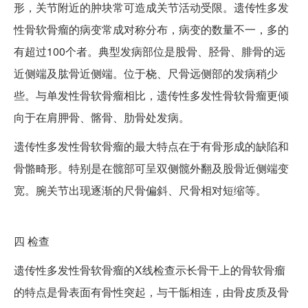
形，关节附近的肿块常可造成关节活动受限。遗传性多发
性骨软骨瘤的病变常成对称分布，病变的数量不一，多的
有超过100个者。典型发病部位是股骨、胫骨、腓骨的远
近侧端及肱骨近侧端。位于桡、尺骨远侧部的发病稍少
些。与单发性骨软骨瘤相比，遗传性多发性骨软骨瘤更倾
向于在肩胛骨、髂骨、肋骨处发病。
遗传性多发性骨软骨瘤的最大特点在于有骨形成的缺陷和
骨骼畸形。特别是在髋部可呈双侧髋外翻及股骨近侧端变
宽。腕关节出现逐渐的尺骨偏斜、尺骨相对短缩等。
四
检查
遗传性多发性骨软骨瘤的X线检查示长骨干上的骨软骨瘤
的特点是骨表面有骨性突起，与干骺相连，由骨皮质及骨