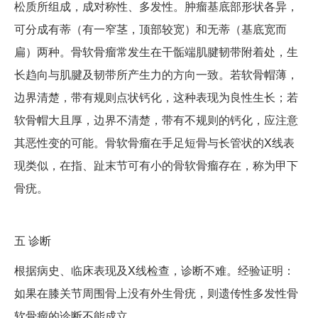
松质所组成，成对称性、多发性。肿瘤基底部形状各异，
可分成有蒂（有一窄茎，顶部较宽）和无蒂（基底宽而
扁）两种。骨软骨瘤常发生在干骺端肌腱韧带附着处，生
长趋向与肌腱及韧带所产生力的方向一致。若软骨帽薄，
边界清楚，带有规则点状钙化，这种表现为良性生长；若
软骨帽大且厚，边界不清楚，带有不规则的钙化，应注意
其恶性变的可能。骨软骨瘤在手足短骨与长管状的X线表
现类似，在指、趾末节可有小的骨软骨瘤存在，称为甲下
骨疣。
五
诊断
根据病史、临床表现及X线检查，诊断不难。经验证明：
如果在膝关节周围骨上没有外生骨疣，则遗传性多发性骨
软骨瘤的诊断不能成立。