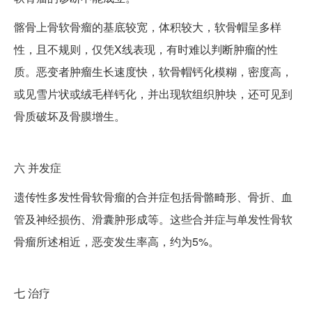
髂骨上骨软骨瘤的基底较宽，体积较大，软骨帽呈多样
性，且不规则，仅凭X线表现，有时难以判断肿瘤的性
质。恶变者肿瘤生长速度快，软骨帽钙化模糊，密度高，
或见雪片状或绒毛样钙化，并出现软组织肿块，还可见到
骨质破坏及骨膜增生。
六
并发症
遗传性多发性骨软骨瘤的合并症包括骨骼畸形、骨折、血
管及神经损伤、滑囊肿形成等。这些合并症与单发性骨软
骨瘤所述相近，恶变发生率高，约为5%。
七
治疗