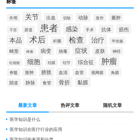
标签
关节
动脉
出血
囊肿
作用
发作
切除
患者
感染
损伤
抗体
尿道
手术
子宫
术后
检查
治疗
本品
杆菌
甲状腺
症状
病变
皮肤
畸形
病毒
神经
疼痛
肿瘤
细胞
综合征
结膜
结节
红细胞
膀胱
脓肿
血清
血管
脊髓
视网膜
角膜
骨折
黏膜
静脉
食管
阴道
最新文章
热评文章
随机文章
医学知识是什么
医学知识在医疗行业的应用
医学知识的来源和分类