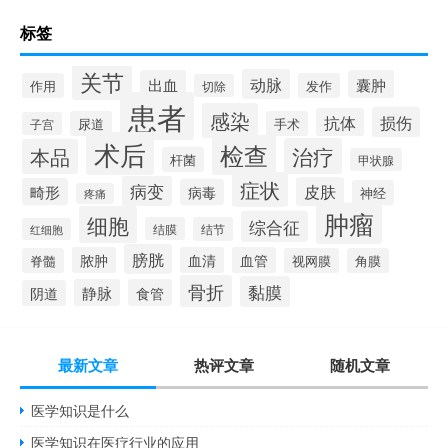
标签
关节
动脉
出血
囊肿
作用
发作
切除
患者
感染
损伤
抗体
尿道
手术
子宫
术后
检查
治疗
本品
杆菌
甲状腺
症状
病变
皮肤
畸形
病毒
神经
疼痛
肿瘤
细胞
综合征
结膜
结节
红细胞
膀胱
脓肿
血清
血管
脊髓
视网膜
角膜
骨折
黏膜
静脉
食管
阴道
最新文章
热评文章
随机文章
医学知识是什么
医学知识在医疗行业的应用