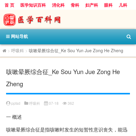
首 页
医学知识百科
消化科
骨科
妇产科
眼科
儿科
心血管病科
呼吸科
神经科
皮肤科
医技科室
保健科
内分泌科
口腔科
网站导航
>
呼吸科
>
咳嗽晕厥综合征_Ke Sou Yun Jue Zong He Zheng
咳嗽晕厥综合征_Ke Sou Yun Jue Zong He
Zheng
pptsd
呼吸科
07-18
362
一
概述
咳嗽晕厥综合征是指咳嗽时发生的短暂性意识丧失，能迅