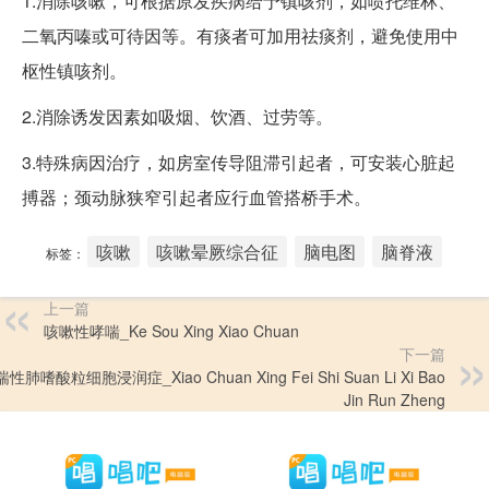
1.消除咳嗽，可根据原发疾病给予镇咳剂，如喷托维林、
二氧丙嗪或可待因等。有痰者可加用祛痰剂，避免使用中
枢性镇咳剂。
2.消除诱发因素如吸烟、饮酒、过劳等。
3.特殊病因治疗，如房室传导阻滞引起者，可安装心脏起
搏器；颈动脉狭窄引起者应行血管搭桥手术。
咳嗽
咳嗽晕厥综合征
脑电图
脑脊液
标签：
上一篇
咳嗽性哮喘_Ke Sou Xing Xiao Chuan
下一篇
性肺嗜酸粒细胞浸润症_Xiao Chuan Xing Fei Shi Suan Li Xi Bao
Jin Run Zheng