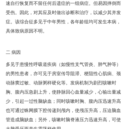
速自行恢复而不留任何后遗症的一组病症。但易因摔倒而
受伤。因此，对其应及时做出诊断和治疗，以减少其并发
症。该综合征多见于中年男性，各年龄组均可发生本病，
具体致病原因不明。
二
病因
多见于患慢性呼吸道疾病（如慢性支气管炎、肺气肿等）
的男性患者，亦可见于房室传导阻滞、梗阻性心肌病、颈
动脉窦过敏、动脉粥样硬化等。发病机制为剧烈咳嗽时
胸、腹内压急剧上升，使静脉回心血量减少，心输出量减
少，引起一过性脑缺血；同时咳嗽时胸、腹内压迅速升高
也可通过蛛网膜下腔传递到颅内，使颅压升高，压迫脑血
管造成脑缺血；另外，咳嗽时脑脊液压力迅速升高，可使
大脑受压而产生震荡样作用。