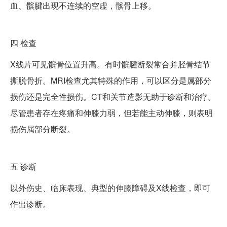
血、髌腱出现不连续的空虚，髌骨上移。
四
检查
X线片可见髌骨位置升高。有时髌腱断裂常合并胫骨结节
撕脱骨折。MRI检查尤其特殊的作用，可以区分是属部分
损伤还是完全性损伤。CT和关节造影无助于诊断和治疗。
尽管患者存在疼痛和伸膝力弱，但若能主动伸膝，则表明
损伤属部分断裂。
五
诊断
以外伤史、临床表现、典型的伸膝障碍及X线检查，即可
作出诊断。