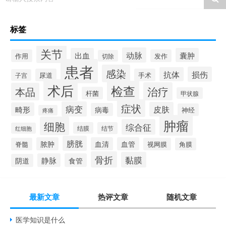
标签
关节
动脉
出血
囊肿
作用
发作
切除
患者
感染
损伤
抗体
尿道
手术
子宫
术后
检查
治疗
本品
杆菌
甲状腺
症状
病变
皮肤
畸形
病毒
神经
疼痛
肿瘤
细胞
综合征
结膜
结节
红细胞
膀胱
脓肿
血清
血管
脊髓
视网膜
角膜
骨折
黏膜
静脉
食管
阴道
最新文章
热评文章
随机文章
医学知识是什么