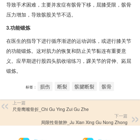
导致手术困难，主要并发症有髌骨下移，屈膝受限，髌骨
压力增加，导致髌股关节不适。
3.功能锻炼
在医生的指导下进行循序渐进的运动训练，或进行膝关节
的功能锻炼。这对肌力的恢复和防止关节黏连有重要意
义。应早期进行股四头肌收缩练习，踝关节的背伸、跖屈
锻炼。
损伤
断裂
髌腱断裂
髌骨
标签：
上一篇
尺骨鹰嘴骨折_Chi Gu Ying Zui Gu Zhe
下一篇
局限性骨脓肿_Ju Xian Xing Gu Nong Zhong