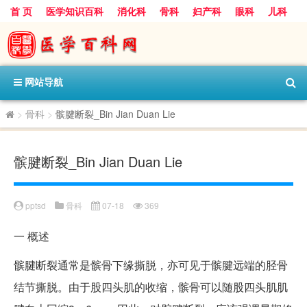
首 页
医学知识百科
消化科
骨科
妇产科
眼科
儿科
心血管病科
呼吸科
神经科
皮肤科
医技科室
保健科
内分泌科
口腔科
网站导航
>
骨科
>
髌腱断裂_Bin Jian Duan Lie
髌腱断裂_Bin Jian Duan Lie
pptsd
骨科
07-18
369
一
概述
髌腱断裂通常是髌骨下缘撕脱，亦可见于髌腱远端的胫骨
结节撕脱。由于股四头肌的收缩，髌骨可以随股四头肌肌