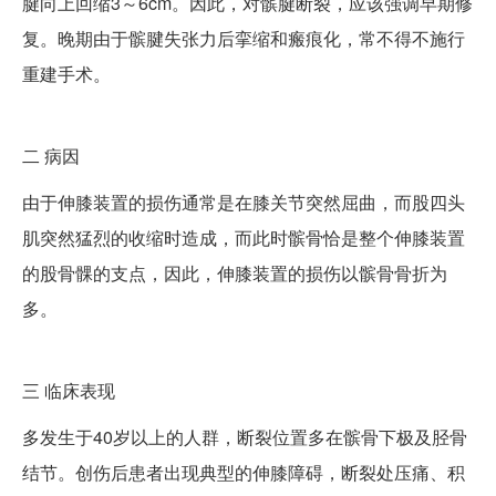
腱向上回缩3～6cm。因此，对髌腱断裂，应该强调早期修
复。晚期由于髌腱失张力后挛缩和瘢痕化，常不得不施行
重建手术。
二
病因
由于伸膝装置的损伤通常是在膝关节突然屈曲，而股四头
肌突然猛烈的收缩时造成，而此时髌骨恰是整个伸膝装置
的股骨髁的支点，因此，伸膝装置的损伤以髌骨骨折为
多。
三
临床表现
多发生于40岁以上的人群，断裂位置多在髌骨下极及胫骨
结节。创伤后患者出现典型的伸膝障碍，断裂处压痛、积