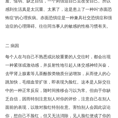
羞、懦弱、缺乏自信，一个则强迫自己去改变自己。所以
感到生活真是太沉重、太累了，这是患上了一种叫“赤面恐
怖症”的心理疾病。赤面恐惧症是一种兼具社交恐惧症和强
迫症的心理障碍。往往同当事人的敏感的性格习惯有关。
二
病因
每个人在与自己不熟悉或比较重要的人交往时，都会出现
一种紧张或激动感，并反射性地引起人体交感神经兴奋，
去甲肾上腺素等儿茶酚胺类物质分泌增加，从而使人的心
跳加快，毛细血管扩张，即表现为脸红。这本是人际交往
中的一种正常反应，随时间推移会习以为常。但由于你缺
乏自信，因而特别注意别人对你的评价，注意自己在别人
面前的表现，以致对脸红特别在意。害怕别人会因此议论
你，想自己不脸红，但又无法消除，见人脸红便成了你的