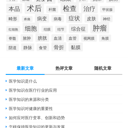
术后
检查
治疗
本品
杆菌
甲状腺
症状
病变
皮肤
畸形
病毒
神经
疼痛
肿瘤
细胞
综合征
结膜
结节
红细胞
膀胱
脓肿
血清
血管
脊髓
视网膜
角膜
骨折
黏膜
静脉
食管
阴道
最新文章
热评文章
随机文章
医学知识是什么
医学知识在医疗行业的应用
医学知识的来源和分类
医学知识对健康的重要性
如何应对医疗变革、创新和趋势
怎样保持医学知识的更新与发展