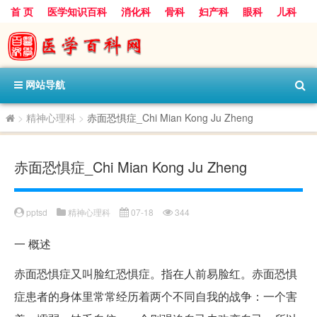
首 页
医学知识百科
消化科
骨科
妇产科
眼科
儿科
心血管病科
呼吸科
神经科
皮肤科
医技科室
保健科
内分泌科
口腔科
网站导航
>
精神心理科
>
赤面恐惧症_Chi Mian Kong Ju Zheng
赤面恐惧症_Chi Mian Kong Ju Zheng
pptsd
精神心理科
07-18
344
一
概述
赤面恐惧症又叫脸红恐惧症。指在人前易脸红。赤面恐惧
症患者的身体里常常经历着两个不同自我的战争：一个害