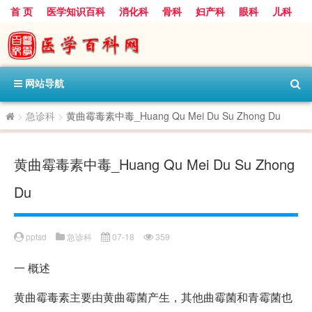
首 页
医学知识百科
消化科
骨科
妇产科
眼科
儿科
心血管病科
呼吸科
神经科
皮肤科
医技科室
保健科
内分泌科
口腔科
网站导航
>
急诊科
>
黄曲霉毒素中毒_Huang Qu Mei Du Su Zhong Du
黄曲霉毒素中毒_Huang Qu Mei Du Su Zhong
Du
pptsd
急诊科
07-18
359
一
概述
黄曲霉毒素主要由黄曲霉菌产生，其他曲霉菌和青霉菌也