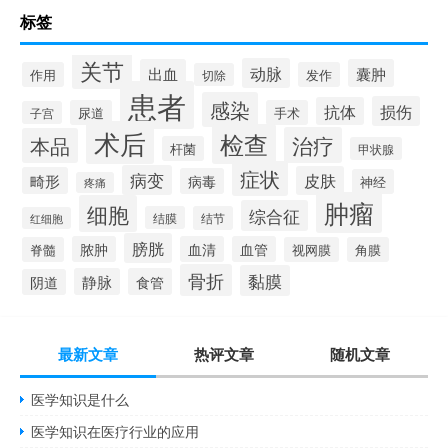
标签
关节
动脉
出血
囊肿
作用
发作
切除
患者
感染
损伤
抗体
尿道
手术
子宫
术后
检查
治疗
本品
杆菌
甲状腺
症状
病变
皮肤
畸形
病毒
神经
疼痛
肿瘤
细胞
综合征
结膜
结节
红细胞
膀胱
脓肿
血清
血管
脊髓
视网膜
角膜
骨折
黏膜
静脉
食管
阴道
最新文章
热评文章
随机文章
医学知识是什么
医学知识在医疗行业的应用