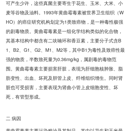
可产生少许，这些真菌主要寄生于花生、玉米、大米、小
麦等谷物及油料。1993年黄曲霉毒素被世界卫生组织（W
HO）的癌症研究机构划定为1类致癌物，是一种毒性极强
的剧毒物质。黄曲霉毒素是一组化学结构类似的化合物，
其基本结构中都含有二呋喃环和香豆素，主要分子式含B
1、B2、G1、G2、M1、M2等，其中B1为毒性及致癌性最
强的物质，半数致死量为0.36mg/kg，属剧毒的毒物范
围。黄曲霉毒素主要损害肝脏，表现为肝细胞核肿胀、脂
肪变性、出血、坏死及胆管上皮、纤维组织增生。同时肾
脏也可受损害，主要表现为肾曲小管上皮细胞变性、坏
死，有管型形成。
二
病因
黄曲霉毒素主要污染粮油及其制品，其中以花生和玉米最